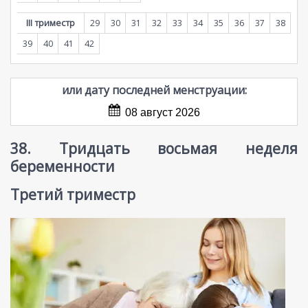
III триместр
29
30
31
32
33
34
35
36
37
38
39
40
41
42
или дату последней менструации:
08 август 2026
38. Тридцать восьмая неделя
беременности
Третий триместр