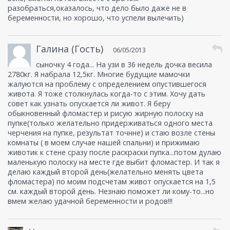
разобраться,оказалось, что дело было даже не в
беременности, но хорошо, что успели вылечить)
Галина (Гость)
06/05/2013
сыночку 4 года... На узи в 36 недель дочка весила
2780кг. Я набрала 12,5кг. Многие будущие мамочки
жалуются на проблему с определением опустившегося
живота. Я тоже столкнулась когда-то с этим. Хочу дать
совет как узнать опускается ли живот. Я беру
обыкновенный фломастер и рисую жирную полоску на
пупке(только желательно придерживаться одного места
черчения на пупке, результат точнне) и стаю возле стены
комнаты ( в моем случае нашей спальни) и прижимаю
животик к стене сразу после раскраски пупка...потом дулаю
маленькую полоску на месте где выбит фломастер. И так я
делаю каждый второй день(желательно менять цвета
фломастера) по моим подсчетам живот опускается на 1,5
см. каждый второй день. Незнаю поможет ли кому-то...но
вмем желаю удачной беременности и родов!!!