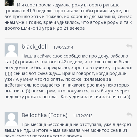
И я свое прочла - думала рожу второго раньше
-родила в 41,5 неделю -протыкали чтобы родился уже, но
все прошло хоть и тяжело, но хорошо для малыша, сейчас
ннам уже 1 годик, врачи удивились, что вторые роды и та к
доолго шли -с 10 утра и до 21 вечера
black_doll
13/04/2014
Нашла сейчас свое сообщение про дочу, забавно
так )))) родила я в итоге в 42 недели, и то схваток не было,
но у дочи всё было прекрасно, хорошо в пузике устроилась
))))) сейчас вот сына жду.... Врачи говорят, когда родишь
уже? А у меня что-то опять, похоже, желаемое за
действительное выдаётся, и никакого рвения у некоторых
вылазить ))) посмотрим, что получится, но я бы уже через
недельку рожать пошла... Как у дочи занятия закончатся ))
Bellochka (Гость)
11/12/2013
Три месяца бессонница не отступала, уже в декрет
вышла и тд.. В итоге мама заказала мне монитор сна в 31
веке, смогли потом вместе с врачом