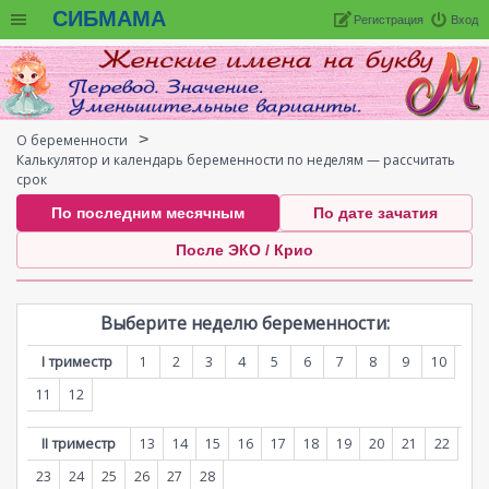
СИБМАМА
Регистрация
Вход
О беременности
Калькулятор и календарь беременности по неделям — рассчитать
срок
По последним месячным
По дате зачатия
После ЭКО / Крио
Выберите неделю беременности:
I триместр
1
2
3
4
5
6
7
8
9
10
11
12
II триместр
13
14
15
16
17
18
19
20
21
22
23
24
25
26
27
28