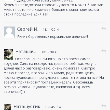
Доброй ночи всем!у меня 38 нед
беременности,хотела спросить у кого то может было так
живот постоянно каменеет больше справа прям колом
стоит последние 2дня так
Сергей И.
11/11/2014
Ринит беременных нормальное явление!!!
НаташаС.
06/10/2014
Осталось еще немного, но это время самое
трудное. Силы на исходе, настраиваю себя как могу, с
дочей часто разговариваю, очень помогает. Смотрю
фотку с последнего узи, и понимаю, ради этих щечек,
носика-курносика и припухших глазок - я готова на все! На
все эти "приятности" последних недель: бессонницы,
отеков, изжоги, неуклюжести, капризов и тд. Всем
терпения!!)))
Наташустик
13/04/2014