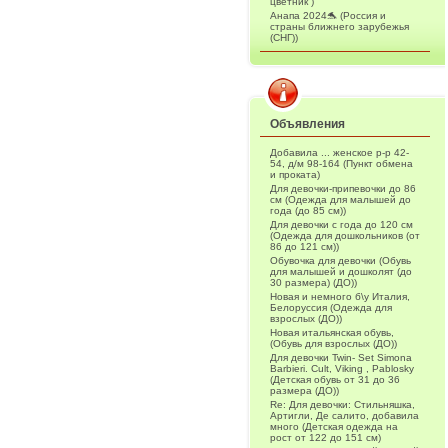
цветник )
Анапа 2024🐬 (Россия и
страны ближнего зарубежья
(СНГ))
Объявления
Добавила ... женское р-р 42-
54, д/м 98-164 (Пункт обмена
и проката)
Для девочки-припевочки до 86
см (Одежда для малышей до
года (до 85 см))
Для девочки с года до 120 см
(Одежда для дошкольников (от
86 до 121 см))
Обувочка для девочки (Обувь
для малышей и дошколят (до
30 размера) (ДО))
Новая и немного б\у Италия,
Белоруссия (Одежда для
взрослых (ДО))
Новая итальянская обувь,
(Обувь для взрослых (ДО))
Для девочки Twin- Set Simona
Barbieri. Cult, Viking , Pablosky
(Детская обувь от 31 до 36
размера (ДО))
Re: Для девочки: Стильняшка,
Артигли, Де салито, добавила
много (Детская одежда на
рост от 122 до 151 см)