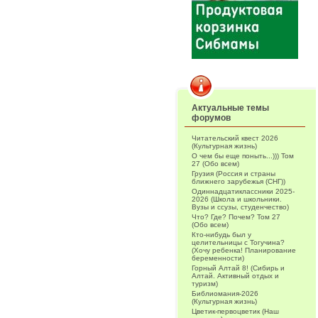
Актуальные темы
форумов
Читательский квест 2026
(Культурная жизнь)
О чем бы еще поныть...))) Том
27 (Обо всем)
Грузия (Россия и страны
ближнего зарубежья (СНГ))
Одиннадцатиклассники 2025-
2026 (Школа и школьники.
Вузы и ссузы, студенчество)
Что? Где? Почем? Том 27
(Обо всем)
Кто-нибудь был у
целительницы с Тогучина?
(Хочу ребенка! Планирование
беременности)
Горный Алтай 8! (Сибирь и
Алтай. Активный отдых и
туризм)
Библиомания-2026
(Культурная жизнь)
Цветик-первоцветик (Наш