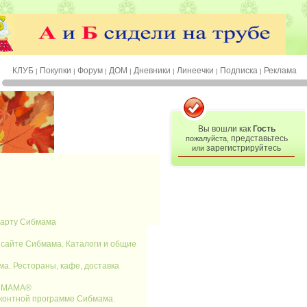
КЛУБ
Покупки
Форум
ДОМ
Дневники
Линеечки
Подписка
Реклама
|
|
|
|
|
|
|
Вы вошли как
Гость
представьтесь
пожалуйста,
зарегистрируйтесь
или
карту Сибмама
 сайте Сибмама. Каталоги и общие
а. Рестораны, кафе, доставка
ИБМАМА®
сконтной программе Сибмама.