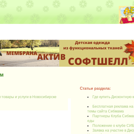
АМ
Статьи раздела:
м товары и услуги в Новосибирске
Где купить Дисконтную 
Бесплатная реклама на
темы сайта Сибмама
Партнеры Клуба Сибмам
еды
Положение о клубе С
Заявка на участие в Ди