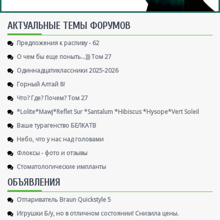
AКТУАЛЬНЫЕ ТЕМЫ ФОРУМОВ
Предложения к распиву - 62
О чем бы еще поныть...))) Том 27
Одиннадцатиклассники 2025-2026
Горный Алтай 8!
Что? Где? Почем? Том 27
*Lolite*Mawj*Reflet Sur *Santalum *Hibiscus *Hysope*Vert Soleil
Ваше турагенство БЕЛКАТВ
Небо, что у нас над головами
Флоксы - фото и отзывы
Стоматологические импланты
ОБЪЯВЛЕНИЯ
Отпариватель Braun Quickstyle 5
Игрушки Б/у, но в отличном состоянии! Снизила цены.