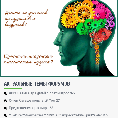
AКТУАЛЬНЫЕ ТЕМЫ ФОРУМОВ
АКРОБАТИКА для детей с 2 лет и взрослых
О чем бы еще поныть...))) Том 27
Предложения к распиву - 62
* Sakura *Strawberries * *M01 +Champaca*White Spirit*Calar D.S