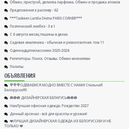
Обмен, пристрой, делилка парфюма. Обмен и продажа атомов
Предложения к распиву - 62
***Taskeen Lactéa Divina PARIS CORNER***
Поэтический ликбез - 3 в 1
С 6 августа месяц тишины в делах.
Садовая земляника - обычная и ремонтантная. том 11
Одиннадцатиклассники 2025-2026
Репетиторы. Поиск. Отзывы. Обмен мнениями
Полипы
ОБЪЯВЛЕНИЯ
🌹🌹🌹ОДЕВАЕМСЯ МОДНО ВМЕСТЕ С НАМИ! СтильнаЯ
БелоруссиЯ‼
🪷🪷🪷 ДИЗАЙНЕРСКАЯ БЕЛАРУСЬ🪷🪷🪷
НаиЛучшая офисная одежда. Рождество 2027
Дачный арсенал - всё для красоты и урожая!
❤️ЛУЧШАЯ ДИЗАЙНЕРСКАЯ ОДЕЖДА ИЗ БЕЛОРУССИИ И НЕ
ТОЛЬКО ❤️