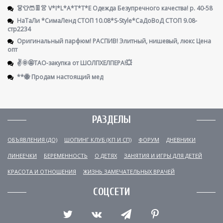
👗👕🩳👖👚 V*I*L*A*T*T*E Одежда Безупречного качества! р. 40-58
НаТаЛи *СимаЛенд СТОП 10.08*S-Style*СаДоВоД СТОП 9.08-
стр2234
Оригинальный парфюм! РАСПИВ! Элитный, нишевый, люкс Цена
опт
✌️🌞🤩ТАО-закупка от ШОЛПХЕЛПЕРА!💥
**🐝 Продам настоящий мед
РАЗДЕЛЫ
ОБЪЯВЛЕНИЯ (ДО)
ШОПИНГ КЛУБ (КП И СП)
ФОРУМ
ДНЕВНИКИ
ЛИНЕЕЧКИ
БЕРЕМЕННОСТЬ
О ДЕТЯХ
ЗАНЯТИЯ И ИГРЫ ДЛЯ ДЕТЕЙ
КРАСОТА И ОТНОШЕНИЯ
ЖИЗНЬ ЗАМЕЧАТЕЛЬНЫХ ВРАЧЕЙ
СОЦСЕТИ