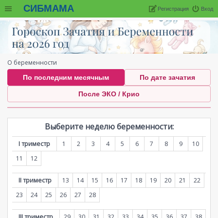
СИБМАМА
Регистрация
Вход
О беременности
По последним месячным
По дате зачатия
После ЭКО / Крио
Выберите неделю беременности:
I триместр
1
2
3
4
5
6
7
8
9
10
11
12
II триместр
13
14
15
16
17
18
19
20
21
22
23
24
25
26
27
28
III триместр
29
30
31
32
33
34
35
36
37
38