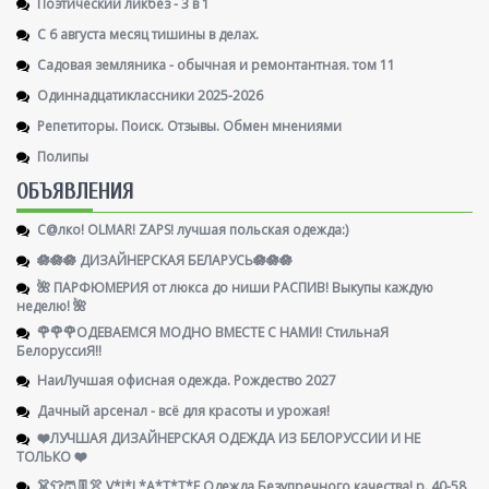
Поэтический ликбез - 3 в 1
С 6 августа месяц тишины в делах.
Садовая земляника - обычная и ремонтантная. том 11
Одиннадцатиклассники 2025-2026
Репетиторы. Поиск. Отзывы. Обмен мнениями
Полипы
ОБЪЯВЛЕНИЯ
С@лко! OLMAR! ZAPS! лучшая польская одежда:)
🪷🪷🪷 ДИЗАЙНЕРСКАЯ БЕЛАРУСЬ🪷🪷🪷
🌺 ПАРФЮМЕРИЯ от люкса до ниши РАСПИВ! Выкупы каждую
неделю! 🌺
🌹🌹🌹ОДЕВАЕМСЯ МОДНО ВМЕСТЕ С НАМИ! СтильнаЯ
БелоруссиЯ‼
НаиЛучшая офисная одежда. Рождество 2027
Дачный арсенал - всё для красоты и урожая!
❤️ЛУЧШАЯ ДИЗАЙНЕРСКАЯ ОДЕЖДА ИЗ БЕЛОРУССИИ И НЕ
ТОЛЬКО ❤️
👗👕🩳👖👚 V*I*L*A*T*T*E Одежда Безупречного качества! р. 40-58