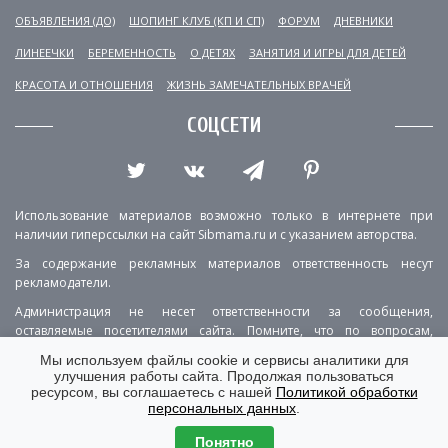
ОБЪЯВЛЕНИЯ (ДО)
ШОПИНГ КЛУБ (КП И СП)
ФОРУМ
ДНЕВНИКИ
ЛИНЕЕЧКИ
БЕРЕМЕННОСТЬ
О ДЕТЯХ
ЗАНЯТИЯ И ИГРЫ ДЛЯ ДЕТЕЙ
КРАСОТА И ОТНОШЕНИЯ
ЖИЗНЬ ЗАМЕЧАТЕЛЬНЫХ ВРАЧЕЙ
СОЦСЕТИ
Использование материалов возможно только в интернете при
наличии гиперссылки на сайт Sibmama.ru и с указанием авторства.
За содержание рекламных материалов ответственность несут
рекламодатели.
Администрация не несет ответственности за сообщения,
оставляемые посетителями сайта. Помните, что по вопросам,
касающимся здоровья, необходимо консультироваться с врачом.
Мы используем файлы cookie и сервисы аналитики для
улучшения работы сайта. Продолжая пользоваться
РЕКЛАМА
О ПРОЕКТЕ
КОНТАКТЫ
ресурсом, вы соглашаетесь с нашей
Политикой обработки
персональных данных
.
ПОЛИТИКА КОНФИДЕНЦИАЛЬНОСТИ
ВЕРСИЯ ДЛЯ КОМПЬЮТЕРА
Понятно