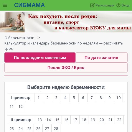
СИБМАМА
Регистрация
Вход
О беременности
Калькулятор и календарь беременности по неделям — рассчитать
срок
По последним месячным
По дате зачатия
После ЭКО / Крио
Выберите неделю беременности:
I триместр
1
2
3
4
5
6
7
8
9
10
11
12
II триместр
13
14
15
16
17
18
19
20
21
22
23
24
25
26
27
28