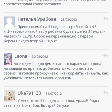
соответствовал сроку гестации!!!
Наталья Урабова
21/03/2013
Привет всем!Я на 31 недели с прибавкой в 4.5
кг.Интересно какой вес у ребенка будет,если на 24 недели
мы весили 620гр. Особо не переживаю,но с первой
берем.+7 кг,со второй +10,5 кг.
Leona
30/08/2012
уже ждем-не дождемся нашего карапузика. снова
направили по врачам, добавили психолога (вот это
сервис!). в голове прокручиваю - как кормить. как мыть, как
ухаживать.. готовится мамин организм
Uka791133
31/07/2012
У меня тоже 31-неделька пошла. Урааа!!! Роды
ставят на 8 октября. Быстрей бы уже!