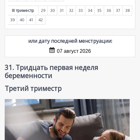
III триместр
29
30
31
32
33
34
35
36
37
38
39
40
41
42
или дату последней менструации:
07 август 2026
31. Тридцать первая неделя
беременности
Третий триместр