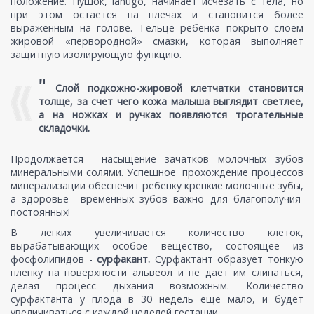
положение. Пушок, lanugo, начинает исчезать с тела, но
при этом остается на плечах и становится более
выраженным на голове. Тельце ребенка покрыто слоем
жировой «первородной» смазки, которая выполняет
защитную изолирующую функцию.
"
Слой подкожно-жировой клетчатки становится
толще, за счет чего кожа малыша выглядит светлее,
а на ножках и ручках появляются трогательные
складочки.
Продолжается насыщение зачатков молочных зубов
минеральными солями. Успешное прохождение процессов
минерализации обеспечит ребенку крепкие молочные зубы,
а здоровье временных зубов важно для благополучия
постоянных!
В легких увеличивается количество клеток,
вырабатывающих особое вещество, состоящее из
фосфолипидов -
сурфакант.
Сурфактант образует тонкую
пленку на поверхности альвеол и не дает им слипаться,
делая процесс дыхания возможным. Количество
сурфактанта у плода в 30 недель еще мало, и будет
увеличиваться с каждой неделей гестации.