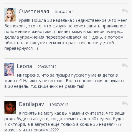
Счаsтливая
01/04/2013
Ура!!!!! Пошла 30 неделька :-) единственное ,что меня
беспокоит, это то, что сынуля не хочет занять правильное
положение в животике...( пинает маму в мочевой пузырь...
делала упражнения,переворачивался на 1 день, а потоом
обратно... и так уже несколько раз... очень хочу ,чтоб
перевернулся... )
Leona
23/08/2012
Интересно, что за пузыри пускает у меня детка в
животе? На икоту не похоже. Врач говорит они не пукают
в 30 недель, т.к. кишечник не развитый
Danilapav
19/07/2012
я понять не могу как вы мамани считаете, что ваши
роды будут в августе, когда элементарно 40 недель будет
1 октября, а в августе еще только в конце 35 неделя????
может я что непонимэ????