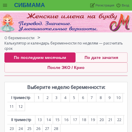
СИБМАМА
Регистрация
Вход
О беременности
Калькулятор и календарь беременности по неделям — рассчитать
срок
По последним месячным
По дате зачатия
После ЭКО / Крио
Выберите неделю беременности:
I триместр
1
2
3
4
5
6
7
8
9
10
11
12
II триместр
13
14
15
16
17
18
19
20
21
22
23
24
25
26
27
28