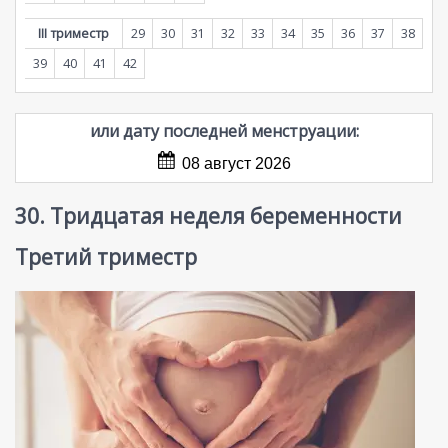
III триместр
29
30
31
32
33
34
35
36
37
38
39
40
41
42
или дату последней менструации:
08 август 2026
30. Тридцатая неделя беременности
Третий триместр