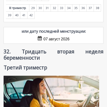
III триместр
29
30
31
32
33
34
35
36
37
38
39
40
41
42
или дату последней менструации:
07 август 2026
32. Тридцать вторая неделя
беременности
Третий триместр