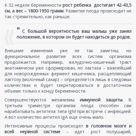
К 32 неделе беременности
рост ребенка достигает 42-43,5
см, а вес – 1800-1950 грамм
. Развитие плода происходит не
так стремительно, как раньше.
"
С большой вероятностью ваш малыш уже занял
положение, в котором он будет находиться до родов.
Внешние изменения уже не так заметны, но
функциональное развитие всех систем организма
продолжается. Например, желудочно-кишечный тракт
анатомически уже сформирован, но лактаза – важнейший
для новорожденных фермент кишечника, расщепляющий
лактозу (молочный сахар) – определяется лишь в следовых
количествах и будет секретироваться в достаточном
объеме только к концу беременности.
Совершенствуются механизмы
иммунной защиты.
В
третьем триместре организм плода способен сам
нарабатывать антитела типа IgM при встрече с инфекцией.
А вот количество антител IgA еще очень мало.
Интенсивные процессы происходят
в головном мозге и
всей нервной системе
– идет рост полушарий,