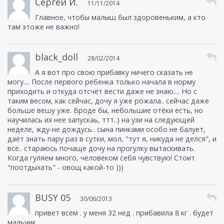
Сергей И.
11/11/2014
Главное, чтобы малыш был здоровеньким, а кто
там этоже не важно!
black_doll
28/02/2014
А я вот про свою прибавку ничего сказать не
могу.... После первого ребенка только начала в норму
приходить и откуда отсчёт вести даже не знаю.... Но с
таким весом, как сейчас, дочу я уже рожала.. сейчас даже
больше вешу уже. Вроде бы, небольшие отёки есть, но
научилась их нее запускаь, ттт..) на узи на следующей
неделе, жду-не дождусь.. сына пинками особо не балует,
даёт знать пару раз в сутки, мол, "тут я, никуда не делся", и
всё.. стараюсь почаще дочу на прогулку вытаскивать.
Когда гуляем много, человеком себя чувствую! Стоит
"поотдыхать" - овощ какой-то )))
BUSY 05
30/06/2013
привет всем . у меня 32 нед . прибавила 8 кг . будет
мальчик .