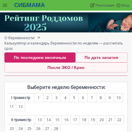
СИБМАМА
Регистрация
Вход
О беременности
Калькулятор и календарь беременности по неделям — рассчитать
срок
По последним месячным
По дате зачатия
После ЭКО / Крио
Выберите неделю беременности:
I триместр
1
2
3
4
5
6
7
8
9
10
11
12
II триместр
13
14
15
16
17
18
19
20
21
22
23
24
25
26
27
28