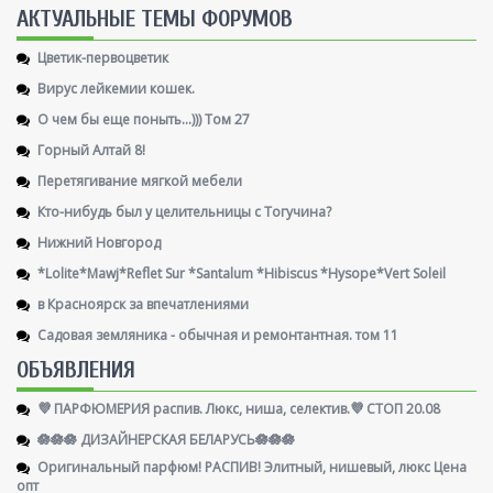
AКТУАЛЬНЫЕ ТЕМЫ ФОРУМОВ
Цветик-первоцветик
Вирус лейкемии кошек.
О чем бы еще поныть...))) Том 27
Горный Алтай 8!
Перетягивание мягкой мебели
Кто-нибудь был у целительницы с Тогучина?
Нижний Новгород
*Lolite*Mawj*Reflet Sur *Santalum *Hibiscus *Hysope*Vert Soleil
в Красноярск за впечатлениями
Садовая земляника - обычная и ремонтантная. том 11
ОБЪЯВЛЕНИЯ
💜 ПАРФЮМЕРИЯ распив. Люкс, ниша, селектив.💜 СТОП 20.08
🪷🪷🪷 ДИЗАЙНЕРСКАЯ БЕЛАРУСЬ🪷🪷🪷
Оригинальный парфюм! РАСПИВ! Элитный, нишевый, люкс Цена
опт