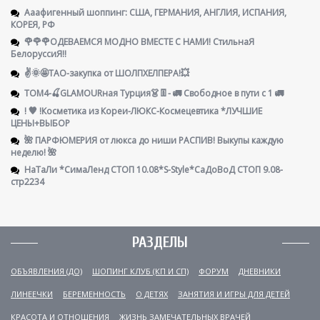
Ааафигенный шоппинг: США, ГЕРМАНИЯ, АНГЛИЯ, ИСПАНИЯ,
КОРЕЯ, РФ
🌹🌹🌹ОДЕВАЕМСЯ МОДНО ВМЕСТЕ С НАМИ! СтильнаЯ
БелоруссиЯ‼
✌️🌞🤩ТАО-закупка от ШОЛПХЕЛПЕРА!💥
ТОМ4-🍒GLAMOURная Турция👗👖- 🚛 Свободное в пути с 1 🚛
! 🧡 !Косметика из Кореи-ЛЮКС-Космецевтика *ЛУЧШИЕ
ЦЕНЫ+ВЫБОР
🌺 ПАРФЮМЕРИЯ от люкса до ниши РАСПИВ! Выкупы каждую
неделю! 🌺
НаТаЛи *СимаЛенд СТОП 10.08*S-Style*СаДоВоД СТОП 9.08-
стр2234
РАЗДЕЛЫ
ОБЪЯВЛЕНИЯ (ДО)
ШОПИНГ КЛУБ (КП И СП)
ФОРУМ
ДНЕВНИКИ
ЛИНЕЕЧКИ
БЕРЕМЕННОСТЬ
О ДЕТЯХ
ЗАНЯТИЯ И ИГРЫ ДЛЯ ДЕТЕЙ
КРАСОТА И ОТНОШЕНИЯ
ЖИЗНЬ ЗАМЕЧАТЕЛЬНЫХ ВРАЧЕЙ