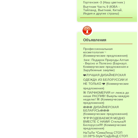
Гортензия -3 (Наш цветник )
Вьетнам Часть 9 (ЮВА -
Тайланд, Вьетнам, Китай,
Индия и другие страны)
Объявления
Профессиональная
косметология ~
(Коммерческие предложения)
:bee: Подарок Природы Алтая
- Вкусно и Полезно (Барнаул.
Коммерческие предложения и
Зарубежные закупки)
❤️ЛУЧШАЯ ДИЗАЙНЕРСКАЯ
ОДЕЖДА ИЗ БЕЛОРУССИИ И
НЕ ТОЛЬКО ❤️ (Коммерческие
предложения)
🌺 ПАРФЮМЕРИЯ от люкса до
ниши РАСПИВ! Выкупы каждую
неделю! 🌺 (Коммерческие
предложения)
🪷🪷🪷 ДИЗАЙНЕРСКАЯ
БЕЛАРУСЬ🪷🪷🪷
(Коммерческие предложения)
🌹🌹🌹ОДЕВАЕМСЯ МОДНО
ВМЕСТЕ С НАМИ! СтильнаЯ
БелоруссиЯ‼ (Коммерческие
предложения)
НаТаЛи *СимаЛенд СТОП
10.08*S-Style*СаДоВоД СТОП