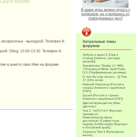
pic.php?t=1643388
В какие игры можно играть с
ребёнком, не отвлекаясь от
повседневных дел?
, воскресенье - выходной. Телефон 8-
Актуальные темы
форумов
ной. Обед: 13:00-13:30. Телефон 8-
Арбузы и дыни-2 (Сад и
огород (семена, рассада,
урожай))
пке в анкете свое Имя на форуме
Strawberries *Stellar LV *M01
+Champaca*White Spirit*Calar
D.S (Парфюмерные распивы)
О чем бы еще поныть...))) Том
27 (Обо всем)
Нижний Новгород (Россия и
страны ближнего зарубежья
(СНГ))
Грузия (Россия и страны
ближнего зарубежья (СНГ))
Цветик-первоцветик (Наш
цветник )
Том 2: ЧаРуТти!!! Женская
одежда из
Новосибирска.Цены
доступные! (Совместные
закупки Хобби-клуба (Барнаул
и Алтайский край))
Сериалы Том 4 (Культурная
жизнь)