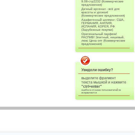
9.08-стр2232 (Коммерческие
предложения)
Дачный арсенал - всё для
красоты и урожая!
(Коммерческие предложения)
Ааафигенный шоппинг: США,
ГЕРМАНИЯ, АНГЛИЯ,
ИСПАНИЯ, КОРЕЯ, РФ
(Зарубежные покупки)
Оригинальный парфюм!
РАСПИВ! Элитный, нишевый,
люкс Цена опт (Коммерческие
предложения)
Увидели ошибку?
выделите фрагмент
текста мышкой и нажмите
"ctrl+enter"
ошибки в отзывах пользователей не
исправляются