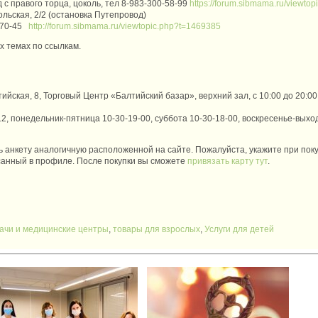
д с правого торца, цоколь, тел 8-983-300-58-99
https://forum.sibmama.ru/viewto
льская, 2/2 (остановка Путепровод)
7-70-45
http://forum.sibmama.ru/viewtopic.php?t=1469385
х темах по ссылкам.
ийская, 8, Торговый Центр «Балтийский базар», верхний зал, с 10:00 до 20:00
, понедельник-пятница 10-30-19-00, суббота 10-30-18-00, воскресенье-выход
ь анкету аналогичную расположенной на сайте. Пожалуйста, укажите при поку
санный в профиле. После покупки вы сможете
привязать карту тут
.
ачи и медицинские центры
,
товары для взрослых
,
Услуги для детей