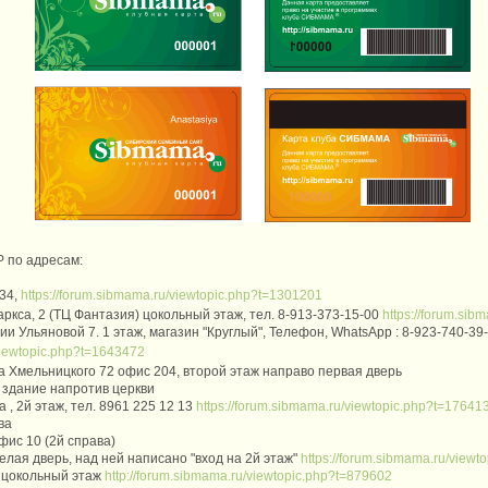
ЦР
по адресам:
34
,
https://forum.sibmama.ru/viewtopic.php?t=1301201
ркса, 2 (ТЦ Фантазия) цокольный этаж, тел. 8-913-373-15-00
https://forum.si
ии Ульяновой 7. 1 этаж, магазин "Круглый", Телефон, WhatsApp : 8-923-740-39-
/viewtopic.php?t=1643472
а Хмельницкого 72 офис 204, второй этаж направо первая дверь
 здание напротив церкви
 , 2й этаж, тел. 8961 225 12 13
https://forum.sibmama.ru/viewtopic.php?t=17641
ва
ис 10 (2й справа)
елая дверь, над ней написано "вход на 2й этаж"
https://forum.sibmama.ru/view
, цокольный этаж
http://forum.sibmama.ru/viewtopic.php?t=879602