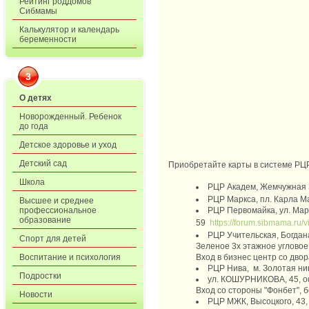
Рейтинг роддомов
Сибмамы
Калькулятор и календарь
беременности
3
О детях
Новорожденный. Ребенок
до года
Детское здоровье и уход
Детский сад
Приобретайте карты в системе Р
Школа
РЦР Академ,
Жемчужная 
РЦР Маркса, пл. Карла Ма
Высшее и среднее
РЦР Первомайка,
ул. Мар
профессиональное
образование
59
https://forum.sibmama.ru
РЦР Учительская,
Богдан
Спорт для детей
Зеленое 3х этажное угловое
Вход в бизнес центр со двора
Воспитание и психология
РЦР Нива, м. Золотая ни
Подростки
ул. КОШУРНИКОВА, 45, оф
Вход со стороны "Фонбет", б
Новости
РЦР МЖК, Высоцкого, 43