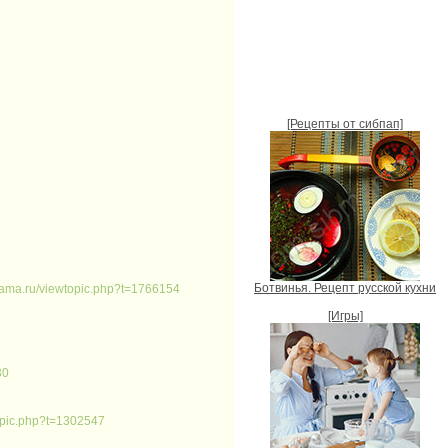
[Рецепты от сибпап]
Ботвинья. Рецепт русской кухни
bmama.ru/viewtopic.php?t=1766154
[Игры]
30
topic.php?t=1302547