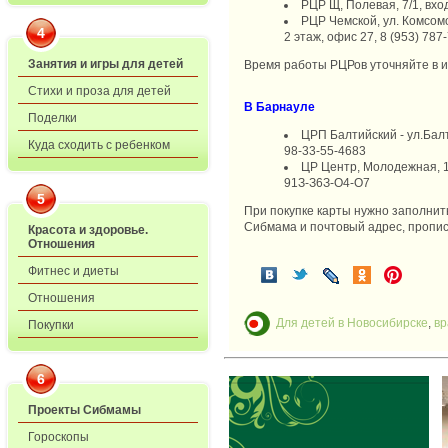
РЦР Щ, Полевая, 7/1, вхо
РЦР Чемской, ул. Комсомо
4
2 этаж, офис 27, 8 (953) 78
Занятия и игры для детей
Время работы РЦРов уточняйте в и
Стихи и проза для детей
В Барнауле
Поделки
ЦРП Балтийский - ул.Балт
Куда сходить с ребенком
98-33-55-4683
ЦР Центр, Молодежная, 12
91З-З6З-О4-О7
5
При покупке карты нужно заполнит
Сибмама и почтовый адрес, пропи
Красота и здоровье.
Отношения
Фитнес и диеты
Отношения
Для детей в Новосибирске
,
вр
Покупки
6
Проекты Сибмамы
Гороскопы