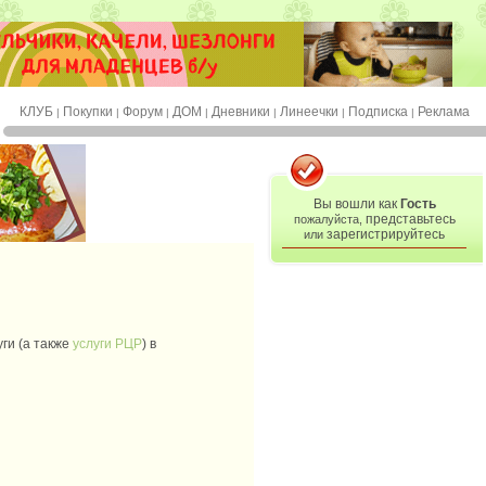
КЛУБ
Покупки
Форум
ДОМ
Дневники
Линеечки
Подписка
Реклама
|
|
|
|
|
|
|
Вы вошли как
Гость
представьтесь
пожалуйста,
зарегистрируйтесь
или
ги (а также
услуги РЦР
) в