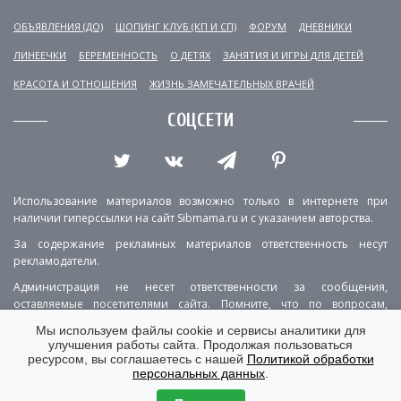
ОБЪЯВЛЕНИЯ (ДО)
ШОПИНГ КЛУБ (КП И СП)
ФОРУМ
ДНЕВНИКИ
ЛИНЕЕЧКИ
БЕРЕМЕННОСТЬ
О ДЕТЯХ
ЗАНЯТИЯ И ИГРЫ ДЛЯ ДЕТЕЙ
КРАСОТА И ОТНОШЕНИЯ
ЖИЗНЬ ЗАМЕЧАТЕЛЬНЫХ ВРАЧЕЙ
СОЦСЕТИ
Использование материалов возможно только в интернете при
наличии гиперссылки на сайт Sibmama.ru и с указанием авторства.
За содержание рекламных материалов ответственность несут
рекламодатели.
Администрация не несет ответственности за сообщения,
оставляемые посетителями сайта. Помните, что по вопросам,
касающимся здоровья, необходимо консультироваться с врачом.
Мы используем файлы cookie и сервисы аналитики для
улучшения работы сайта. Продолжая пользоваться
РЕКЛАМА
О ПРОЕКТЕ
КОНТАКТЫ
ресурсом, вы соглашаетесь с нашей
Политикой обработки
персональных данных
.
ПОЛИТИКА КОНФИДЕНЦИАЛЬНОСТИ
ВЕРСИЯ ДЛЯ КОМПЬЮТЕРА