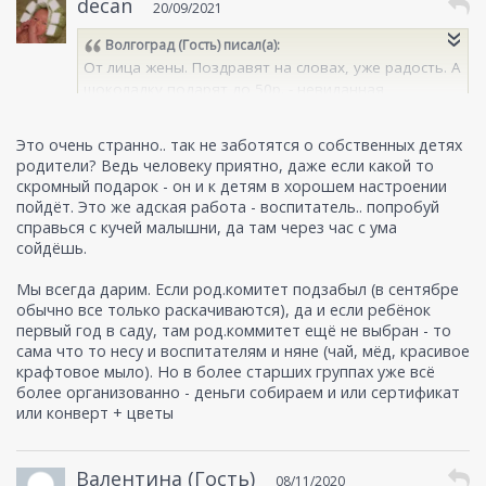
decan
20/09/2021
Волгоград (Гость)
писал(а):
От лица жены. Поздравят на словах, уже радость. А
шоколадку подарят до 50р. - невиданная
щедрость. Последнии 2 года никто и на словах не
поздрасил. Волгоград 363 садик.
Это очень странно.. так не заботятся о собственных детях
родители? Ведь человеку приятно, даже если какой то
скромный подарок - он и к детям в хорошем настроении
пойдёт. Это же адская работа - воспитатель.. попробуй
справься с кучей малышни, да там через час с ума
сойдёшь.
Мы всегда дарим. Если род.комитет подзабыл (в сентябре
обычно все только раскачиваются), да и если ребёнок
первый год в саду, там род.коммитет ещё не выбран - то
сама что то несу и воспитателям и няне (чай, мёд, красивое
крафтовое мыло). Но в более старших группах уже всё
более организованно - деньги собираем и или сертификат
или конверт + цветы
Валентина (Гость)
08/11/2020