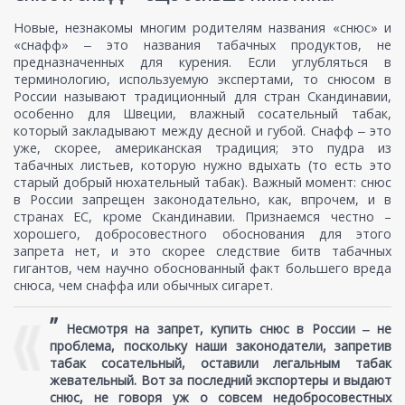
Новые, незнакомы многим родителям названия «снюс» и
«снафф» ‒ это названия табачных продуктов, не
предназначенных для курения. Если углубляться в
терминологию, используемую экспертами, то снюсом в
России называют традиционный для стран Скандинавии,
особенно для Швеции, влажный сосательный табак,
который закладывают между десной и губой. Снафф ‒ это
уже, скорее, американская традиция; это пудра из
табачных листьев, которую нужно вдыхать (то есть это
старый добрый нюхательный табак). Важный момент: снюс
в России запрещен законодательно, как, впрочем, и в
странах ЕС, кроме Скандинавии. Признаемся честно –
хорошего, добросовестного обоснования для этого
запрета нет, и это скорее следствие битв табачных
гигантов, чем научно обоснованный факт большего вреда
снюса, чем снаффа или обычных сигарет.
”
Несмотря на запрет, купить снюс в России ‒ не
проблема, поскольку наши законодатели, запретив
табак сосательный, оставили легальным табак
жевательный. Вот за последний экспортеры и выдают
снюс, не говоря уж о совсем недобросовестных