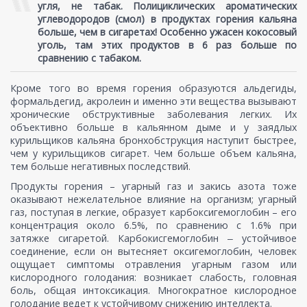
угля, не табак. Полициклических ароматических
углеводородов (смол) в продуктах горения кальяна
больше, чем в сигаретах! Особенно ужасен кокосовый
уголь, там этих продуктов в 6 раз больше по
сравнению с табаком.
Кроме того во время горения образуются альдегиды,
формальдегид, акролеин и именно эти вещества вызывают
хронические обструктивные заболевания легких. Их
объективно больше в кальянном дыме и у заядлых
курильщиков кальяна бронхобструкция наступит быстрее,
чем у курильщиков сигарет. Чем больше объем кальяна,
тем больше негативных последствий.
Продукты горения – угарный газ и закись азота тоже
оказывают нежелательное влияние на организм; угарный
газ, поступая в легкие, образует карбоксигемоглобин – его
концентрация около 6.5%, по сравнению с 1.6% при
затяжке сигаретой. Карбокисгемоглобин ‒ устойчивое
соединение, если он вытесняет оксигемоглобин, человек
ощущает симптомы отравления угарным газом или
кислородного голодания: возникает слабость, головная
боль, общая интоксикация. Многократное кислородное
голодание ведет к устойчивому снижению интеллекта.