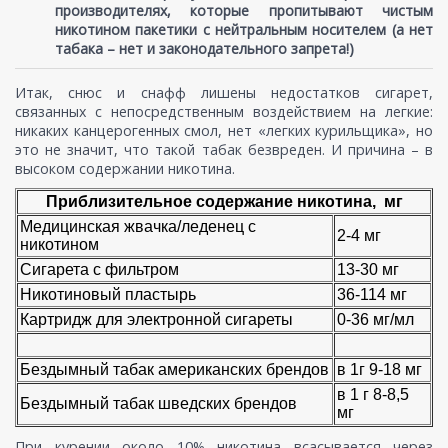
производителях, которые пропитывают чистым
никотином пакетики с нейтральным носителем (а нет
табака – нет и законодательного запрета!)
Итак, снюс и снафф лишены недостатков сигарет,
связанных с непосредственным воздействием на легкие:
никаких канцерогенных смол, нет «легких курильщика», но
это не значит, что такой табак безвреден. И причина – в
высоком содержании никотина.
Приблизительное содержание никотина,
мг
Медицинская жвачка/леденец с
2-4 мг
никотином
Сигарета с фильтром
13-30 мг
Никотиновый пластырь
36-114 мг
Картридж для электронной сигареты
0-36 мг/мл
Бездымный табак американских брендов
в 1г
9-18 мг
в 1 г 8-8,5
Бездымный табак шведских брендов
мг
При курении около 10% никотина всасывается через