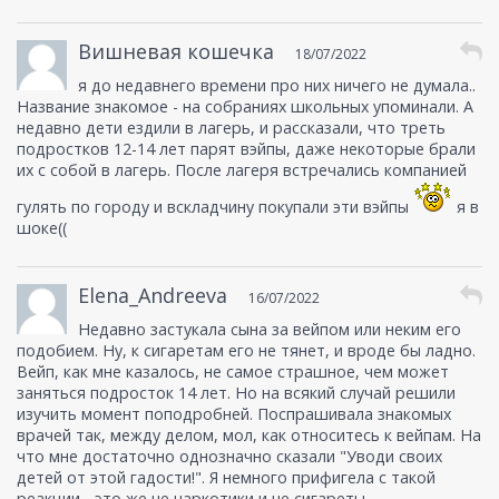
Вишневая кошечка
18/07/2022
я до недавнего времени про них ничего не думала..
Название знакомое - на собраниях школьных упоминали. А
недавно дети ездили в лагерь, и рассказали, что треть
подростков 12-14 лет парят вэйпы, даже некоторые брали
их с собой в лагерь. После лагеря встречались компанией
гулять по городу и вскладчину покупали эти вэйпы
я в
шоке((
Elena_Andreeva
16/07/2022
Недавно застукала сына за вейпом или неким его
подобием. Ну, к сигаретам его не тянет, и вроде бы ладно.
Вейп, как мне казалось, не самое страшное, чем может
заняться подросток 14 лет. Но на всякий случай решили
изучить момент поподробней. Поспрашивала знакомых
врачей так, между делом, мол, как относитесь к вейпам. На
что мне достаточно однозначно сказали "Уводи своих
детей от этой гадости!". Я немного прифигела с такой
реакции - это же не наркотики и не сигареты.