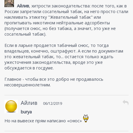
Айлив
, хитрости законодательства: после того, как в
России запретили сосательный табак, на него просто стали
наклеивать этикетку "Жевательный табак" или
пропитывать никотином нейтральные адсорбенты
(получается снюс, но без табака, а значит, это уже не
сосательный табак).
Если в ларьке продается табачный снюс, то тогда
владельцев, конечно, оштрафуют. А если по документам
это жевательный табак, то... остается только ждать
ужесточения законодательства, вроде это уже
обсуждается в госдуме.
Главное - чтобы все это добро не продавалось
несовершеннолетним.
Айлив
06/12/2019
burya
Но на вывеске прям написано «снюс»