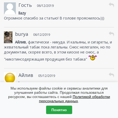
Гость
06/12/2019
llazy
Огромное спасибо за статью! В голове прояснилось)))
burya
06/12/2019
Айлив
, фактически - никуда. И кальяны, и сигареты, и
жевательный табак пока легальны. Снюс нелегален, но по
документам, скорее всего, в этом киоске не снюс, а
"никотинсодержащая продукция без табака"
Айлив
05/12/2019
burya
Спасибо за статью.
Мы используем файлы cookie и сервисы аналитики для
улучшения работы сайта. Продолжая пользоваться
Прикрепляю фото с сегодняшней нашей прогулки по
ресурсом, вы соглашаетесь с нашей
Политикой обработки
Студенческой. Где гуляет много студентов. Вот куда
персональных данных
.
позвонить/написать с жалобой???
Понятно