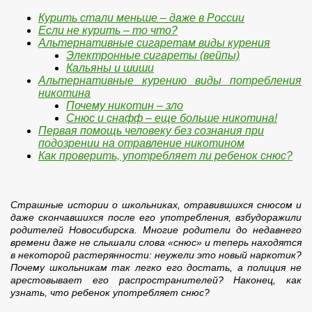
Курить стали меньше – даже в России
Если не курить – то что?
Альтернативные сигаретам виды курения
Электронные сигареты (вейпы)
Кальяны и шиши
Альтернативные курению виды потребления
никотина
Почему никотин ‒ зло
Снюс и снафф – еще больше никотина!
Первая помощь человеку без сознания при
подозрении на отравление никотином
Как проверить, употребляет ли ребенок снюс?
Страшные истории о школьниках, отравившихся снюсом и
даже скончавшихся после его употребления, взбудоражили
родителей Новосибирска. Многие родители до недавнего
времени даже не слышали слова «снюс» и теперь находятся
в некоторой растерянности: неужели это новый наркотик?
Почему школьникам так легко его достать, а полиция не
арестовывает его распространителей? Наконец, как
узнать, что ребенок употребляет снюс?