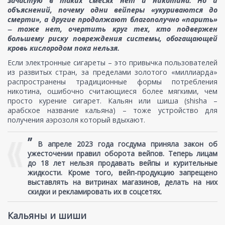
зачастую в таких смесях нет и никотина. Но и
объяснений, почему одни вейперы «укуриваются до
смерти», а другие продолжают благополучно «парить»
‒ тоже нет, очертить круг тех, кто подвержен
большему риску повреждения системы, обогащающей
кровь кислородом пока нельзя.
Если электронные сигареты – это привычка пользователей
из развитых стран, за пределами золотого «миллиарда»
распространены традиционные формы потребления
никотина, ошибочно считающиеся более мягкими, чем
просто курение сигарет. Кальян или шиша (shisha –
арабское название кальяна) – тоже устройство для
получения аэрозоля который вдыхают.
”
В апреле 2023 года госдума приняла закон об
ужесточении правил оборота вейпов. Теперь лицам
до 18 лет нельзя продавать вейпы и курительные
жидкости. Кроме того, вейп-продукцию запрещено
выставлять на витринах магазинов, делать на них
скидки и рекламировать их в соцсетях.
Кальяны и шиши