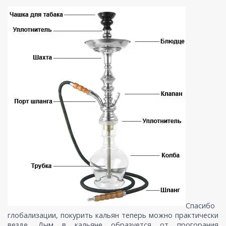
Cпасибо
глобализации, покурить кальян теперь можно практически
везде. Дым в кальяне образуется от прогорания