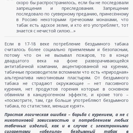
скоро бы распространилось, если бы не последовали
запрещения и преследования. Запрещение
последовало по суеверному преданию, принесённому
в Россию некоторыми греческими монахами, что
табак есть адское зелие, и кто его употребляет, тот
знается с нечистой силою…»
Если в 17-18 веке потребление бездымного табака
считалось более социально приемлемым и безопасным,
потому что он не вызывал пожаров, то в конце
двадцатого века на фоне разворачивающейся
антитабачной компании, акцентированной на курении,
табачные производители вспомнили что есть «природная»
альтернатива никотиновым пластырям. От бездымного
табака не страдают окружающие ‒ нет пассивного
курения, нет продуктов горения которые в основном
обвиняли в канцерогенном эффекте, и кроме того –
«посмотрите, там, где больше употребляют бездымного
табака, по статистике, меньше курят».
Простая логическая ошибка – борьба с курением, а не с
никотиновой зависимостью и потреблением любых
табачных изделий, как и в случае с электронными
сигаретами «обелила» бездымный табак в