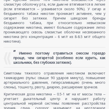
слизистую оболочку рта, если дым не втягивается в легкие
(если втягивается ‒ усваивается около 90%). У сигар и
бездымного табака никотин проникает активнее, чем у
сигарет без затяжки. Причем шведские бренды
бездымного табака, при относительно невысоком
содержании никотина, имеют большее содержание легко
проникающего сквозь слизистые оболочки несвязанного
никотина (его концентрация – 6 мг/г из 8-8.5 мг/г общего
никотина).
”
Именно поэтому отравиться снюсом гораздо
проще, чем сигаретой (особенно если курить, как
школьники, без глубоких затяжек).
Симптомы тяжелого отравления никотином включают
тахикардию (пульс свыше 90 ударов минуту), повышение
артериального давления, гиперсаливацию (очень много
слюны), тошноту, рвоту, диарею, расширение зрачков.
Критическая доза никотина ‒ 0.5-1 мг на кг массы тела ‒
угнетает дыхательный центр и нарушает работу
центральной нервной системы: появление расстройства
зрения, слуха, cудорог указывают на неотложное