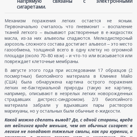
напрямую связаны с электронными
сигаретами.
Механизм поражения легких остается не ясным.
Первоначально считалось что пневмонит – воспаление
тканей легкого ‒ вызывают растворенные в е-жидкостях
масла, из-за них альвеолы спадаются. Мелкодисперсный
аэрозоль сложного состава достигает альвеол ‒ это место
газообмена, толщиной всего в одну клетку но огромной
площади (около 70–80 кв.м) – и что-то или всасывается или
повреждает клеточные мембраны.
В августе этого года при исследовании 17 образцов (2
посмертных) биопсийного материала в Клинике Майо
(США) была обнаружена картина острого поражения
легких не-бактериальной природы (такую же картину,
например, описывают в незрелых легких новорожденных
страдавших дистресс-синдромом). 2/3 биопсийного
материала забрали у вдыхавших пары растворов
марихуаны, но у остальных были обычные е-жидкости.
Какой можно сделать вывод? Да, с одной стороны, вреда
от вейпинга вроде меньше, чем от обычных сигарет: в
легкие не попадают тяжелые смолы, как при курении, а