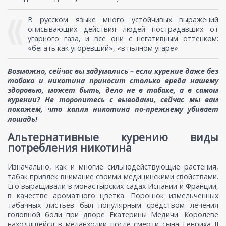
В русском языке много устойчивых выражений
описывающих действия людей пострадавших от
угарного газа, и все они с негативным оттенком:
«бегать как угоревший», «в пьяном угаре».
Возможно, сейчас вы задумались – если курение даже без
табака и никотина приносит столько вреда нашему
здоровью, может быть, дело не в табаке, а в самом
курении? Не торопитесь с выводами, сейчас мы вам
покажем, что капля никотина по-прежнему убивает
лошадь!
Альтернативные курению виды
потребления никотина
Изначально, как и многие сильнодействующие растения,
табак привлек внимание своими медицинскими свойствами.
Его выращивали в монастырских садах Испании и Франции,
в качестве ароматного цветка. Порошок измельченных
табачных листьев был популярным средством лечения
головной боли при дворе Екатерины Медичи. Королеве
находящейся в меланхолии после смерти сына Генриха II