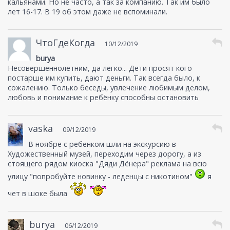
кальянами. Но не часто, а так за компанию. Так им было
лет 16-17. В 19 об этом даже не вспоминали.
ЧтоГдеКогда
10/12/2019
burya
Несовершеннолетним, да легко... Дети просят кого
постарше им купить, дают деньги. Так всегда было, к
сожалению. Только беседы, увлечение любимым делом,
любовь и понимание к ребёнку способны остановить
vaska
09/12/2019
В ноябре с ребенком шли на экскурсию в
Художественный музей, переходим через дорогу, а из
стоящего рядом киоска "Дяди Дёнера" реклама на всю
улицу "попробуйте новинку - леденцы с никотином"
я
чет в шоке была
burya
06/12/2019