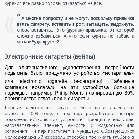
курения все равно готовы отказаться не все.
”
А многие попросту и не могут, поскольку привычка
взять сигарету, вставить в рот, вытащить, выдохнуть,
снова вставить… Это (дурная) привычка, от которой
сложно избавиться. А что если курить не табак, а
что-нибудь другое?
Электронные сигареты (вейпы)
Для альтернативного удовлетворения потребности
подымить было придумано устройство «испаритель»
или electronic cigarette (e-сигареты).
Табачные
компании возлагали на эти устройства большие
надежды, например Philip Morris планировал до 30%
производства отдать под е-сигареты.
Первые электронные сигареты были представлены на
рынок в 2003 году, c тех пор разработано четыре
поколения испаряющих устройств. Принцип у них один:
нагревательный элемент, емкость с жидкостью для
испарения ‒ и пар поступает в мундштук. Образующийся
мелкодисперсный аэрозоль способен проникать глубоко в