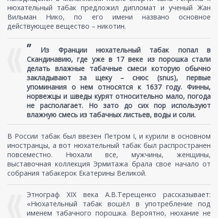
нюхательный табак предложил дипломат и ученый Жан
Вильман Нико, по его имени названо основное
действующее вещество – никотин.
”
Из Франции нюхательный табак попал в
Скандинавию, где уже в 17 веке из порошка стали
делать влажные табачные смеси которую обычно
закладывают за щеку – cнюс (snus), первые
упоминания о нем относятся к 1637 году. Финны,
норвежцы и шведы курят относительно мало, погода
не располагает. Но зато до сих пор используют
влажную смесь из табачных листьев, воды и соли.
В России табак был ввезен Петром I, и курили в основном
иностранцы, а вот нюхательный табак был распространен
повсеместно. Нюхали все, мужчины, женщины,
выставочная коллекция Эрмитажа брала свое начало от
собрания табакерок Екатерины Великой.
Этнограф XIX века А.В.Терещенко рассказывает:
«Нюхательный табак вошёл в употребление под
именем табачного порошка. Вероятно, нюхание не