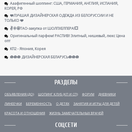
Ааафигенный шоппинг: США, ГЕРМАНИЯ, АНГЛИЯ, ИСПАНИЯ,
КОРЕЯ, РФ
❤️ЛУЧШАЯ ДИЗАЙНЕРСКАЯ ОДЕЖДА ИЗ БЕЛОРУССИИ И НЕ
ТОЛЬКО ❤️
✌️🌞🤩ТАО-закупка от ШОЛПХЕЛПЕРА!💥
Оригинальный парфюм! РАСПИВ! Элитный, нишевый, люкс Цена
опт
КП2 - Япония, Корея
🪷🪷🪷 ДИЗАЙНЕРСКАЯ БЕЛАРУСЬ🪷🪷🪷
РАЗДЕЛЫ
ОБЪЯВЛЕНИЯ (ДО)
ШОПИНГ КЛУБ (КП И СП)
ФОРУМ
ДНЕВНИКИ
ЛИНЕЕЧКИ
БЕРЕМЕННОСТЬ
О ДЕТЯХ
ЗАНЯТИЯ И ИГРЫ ДЛЯ ДЕТЕЙ
КРАСОТА И ОТНОШЕНИЯ
ЖИЗНЬ ЗАМЕЧАТЕЛЬНЫХ ВРАЧЕЙ
СОЦСЕТИ