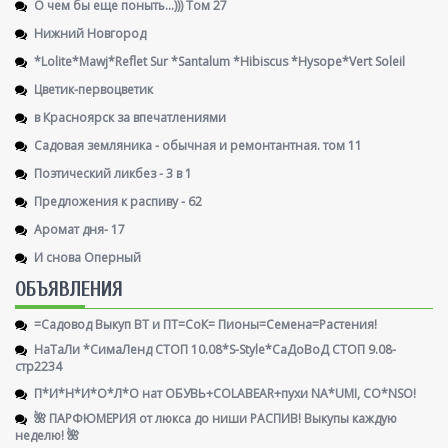
О чем бы еще поныть...))) Том 27
Нижний Новгород
*Lolite*Mawj*Reflet Sur *Santalum *Hibiscus *Hysope*Vert Soleil
Цветик-первоцветик
в Красноярск за впечатлениями
Садовая земляника - обычная и ремонтантная. том 11
Поэтический ликбез - 3 в 1
Предложения к распиву - 62
Аромат дня- 17
И снова Оперный
ОБЪЯВЛЕНИЯ
=Садовод Выкуп ВТ и ПТ=СоК= Пионы=Семена=Растения!
НаТаЛи *СимаЛенд СТОП 10.08*S-Style*СаДоВоД СТОП 9.08-
стр2234
П*И*Н*И*О*Л*О нат ОБУВЬ+COLABEAR+пухи NA*UMI, CO*NSO!
🌺 ПАРФЮМЕРИЯ от люкса до ниши РАСПИВ! Выкупы каждую
неделю! 🌺