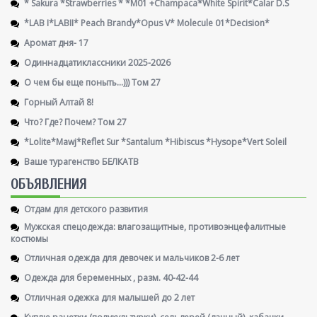
* Sakura *Strawberries * *M01 +Champaca*White Spirit*Calar D.S
*LAB I*LABII* Peach Brandy*Opus V* Molecule 01*Decision*
Аромат дня- 17
Одиннадцатиклассники 2025-2026
О чем бы еще поныть...))) Том 27
Горный Алтай 8!
Что? Где? Почем? Том 27
*Lolite*Mawj*Reflet Sur *Santalum *Hibiscus *Hysope*Vert Soleil
Ваше турагенство БЕЛКАТВ
ОБЪЯВЛЕНИЯ
Отдам для детского развития
Мужская спецодежда: влагозащитные, противоэнцефалитные
костюмы
Отличная одежда для девочек и мальчиков 2-6 лет
Одежда для беременных , разм. 40-42-44
Отличная одежка для малышей до 2 лет
Куплю ранетки (полукультурки), сельдерей (дачный), кабачки.