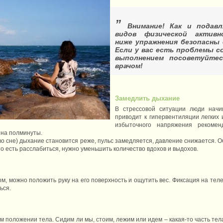
”
Внимание! Как и подав
видов физической активн
ниже упражнения безопасны
Если у вас есть проблемы со
выполнением посоветуйте
врачом!
Замедлить дыхание
В стрессовой ситуации люди начи
приводит к гипервентиляции легких 
избыточного напряжения рекомен
 на полминуты.
о сне) дыхание становится реже, пульс замедляется, давление снижается. О
о есть расслабиться, нужно уменьшить количество вдохов и выдохов.
ом, можно положить руку на его поверхность и ощутить вес. Фиксация на те
ься.
 положении тела. Сидим ли мы, стоим, лежим или идем – какая-то часть тел