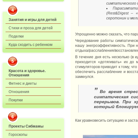
симпатического 
Парасимпати
4
(Rest&Digest –
серотонин и мел
Занятия и игры для детей
Стихи и проза для детей
Упрощенно можно сказать, что пара
Поделки
Чередование работы симпатическ
Куда сходить с ребенком
нашу энегроэффективность. При н
отдыха/расслабления/восстановлен
В течение дня есть несколько (в и
5
приходится «дотягивать» их до 
стимуляторов приводит к тому, что
Красота и здоровье.
обеспечить расслабление и восста
Отношения
замкнулся.
Фитнес и диеты
”
Во время стрес
Отношения
симпатическая си
Покупки
перерывов. При х
который блокирует
6
Как уравновесить ситуацию и заст
Проекты Сибмамы
Гороскопы