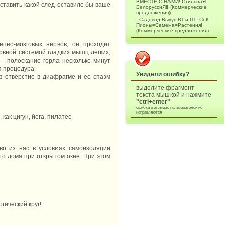
ВМЕСТЕ С НАМИ! СтильнаЯ
ставить какой след оставило бы ваше
БелоруссиЯ‼ (Коммерческие
предложения)
=Садовод Выкуп ВТ и ПТ=СоК=
Пионы=Семена=Растения!
(Коммерческие предложения)
пно-мозговых нервов, он проходит
ервной системой гладких мышц лёгких,
– полоскание горла несколько минут
я процедура.
Увидели ошибку?
 отверстие в диафрагме и ее спазм
выделите фрагмент
текста мышкой и нажмите
"ctrl+enter"
ошибки в отзывах пользователей не
исправляются
как цигун, йога, пилатес.
во из нас в условиях самоизоляции
го дома при открытом окне. При этом
гический круг!