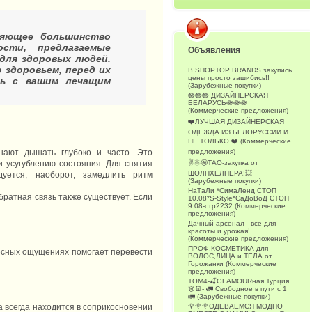
ляющее большинство
ости, предлагаемые
Объявления
 для здоровых людей.
 здоровьем, перед их
В SHOPTOP BRANDS закупись
цены просто зашибись!!
сь с вашим лечащим
(Зарубежные покупки)
🪷🪷🪷 ДИЗАЙНЕРСКАЯ
БЕЛАРУСЬ🪷🪷🪷
(Коммерческие предложения)
❤️ЛУЧШАЯ ДИЗАЙНЕРСКАЯ
ОДЕЖДА ИЗ БЕЛОРУССИИ И
НЕ ТОЛЬКО ❤️ (Коммерческие
предложения)
нают дышать глубоко и часто. Это
✌️🌞🤩ТАО-закупка от
и усугублению состояния. Для снятия
ШОЛПХЕЛПЕРА!💥
дуется, наоборот, замедлить ритм
(Зарубежные покупки)
НаТаЛи *СимаЛенд СТОП
братная связь также существует. Если
10.08*S-Style*СаДоВоД СТОП
9.08-стр2232 (Коммерческие
предложения)
Дачный арсенал - всё для
красоты и урожая!
(Коммерческие предложения)
ПРОФ.КОСМЕТИКА для
лесных ощущениях помогает перевести
ВОЛОС,ЛИЦА и ТЕЛА от
Горожанки (Коммерческие
предложения)
ТОМ4-🍒GLAMOURная Турция
👗👖- 🚛 Свободное в пути с 1
🚛 (Зарубежные покупки)
🌹🌹🌹ОДЕВАЕМСЯ МОДНО
а всегда находится в соприкосновении