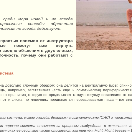
, среди моря новой и не всегда
привычные способы обретения
вновесия не всегда действуют.
 простых приемов от инструктора
рые помогут вам вернуть
а заодно объясним в двух словах,
точность, почему они работают с
система
на довольно сложным образом: она делится на центральную (мозг, спинно
дь, например, вегетативная (есть еще и соматическая) периферическа
его организма, которую он проделывает каждую секунду независимо от на
 пот и слюна, по кишечнику продвигается перевариваемая пища – вот ли
ная система, в свою очередь, делится на симпатическую (СНС) и парасимп
я нервная система отвечает за процессы возбуждения и активации, т
очниках ее действие часто описывают как три «F» Fight, Flight, Freeze – Б