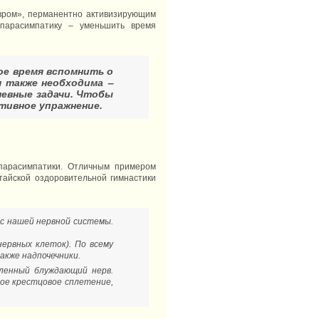
вром», перманентно активизирующим
парасимпатику – уменьшить время
ое время вспомнить о
м также необходима ‒
невные задачи. Чтобы
тивное упражнение.
 парасимпатики. Отличным примером
айской оздоровительной гимнастики
нс нашей нервной системы.
нервных клеток). По всему
акже надпочечники.
ленный блуждающий нерв.
ое крестцовое сплетение,