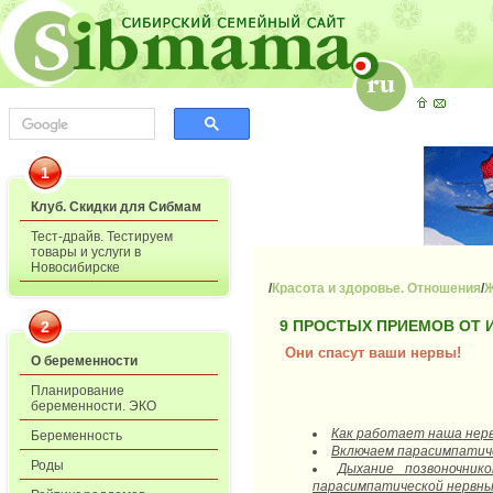
1
Клуб. Скидки для Сибмам
Тест-драйв. Тестируем
товары и услуги в
Новосибирске
/
Красота и здоровье. Отношения
/
Ж
9 ПРОСТЫХ ПРИЕМОВ ОТ 
2
Они спасут ваши нервы!
О беременности
Планирование
беременности. ЭКО
Как работает наша нер
Беременность
Включаем парасимпатич
Роды
Дыхание позвоночник
парасимпатической нервны