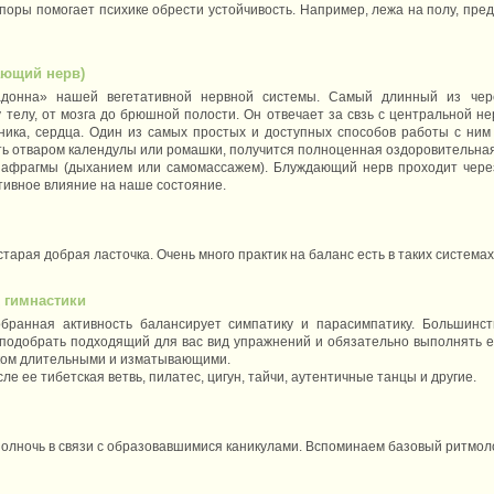
оры помогает психике обрести устойчивость. Например, лежа на полу, пред
ающий нерв)
онна» нашей вегетативной нервной системы. Самый длинный из чере
у телу, от мозга до брюшной полости. Он отвечает за свзь с центральной н
ника, сердца. Один из самых простых и доступных способов работы с ним 
ть отваром календулы или ромашки, получится полноценная оздоровительна
иафрагмы (дыханием или самомассажем). Блуждающий нерв проходит через
тивное влияние на наше состояние.
арая добрая ласточка. Очень много практик на баланс есть в таких системах, 
 гимнастики
обранная активность балансирует симпатику и парасимпатику. Большинст
 подобрать подходящий для вас вид упражнений и обязательно выполнять е
ком длительными и изматывающими.
сле ее тибетская ветвь, пилатес, цигун, тайчи, аутентичные танцы и другие.
полночь в связи с образовавшимися каникулами. Вспоминаем базовый ритмоло