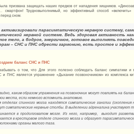
была призвана защищать наших предков от нападения хищников. «Диноза
смартфон! Трудновыполнимый, но эффективный способ «включить» 
 перед сном.
ы активизировали парасимпатическую нервную систему, сам
атической нервной системе. Ведь здоровая активность на
тое тело, а бодрое, энергичное, готовое выполнять повсед
ерам – СНС и ПНС обрести гармонию, есть простое и эффек
оздаем баланс СНС и ПНС
забывать о том, что Для этого полезно соблюдать баланс симпатики и
 и ПНС является упражнение «Дыхание позвоночником» из комплекса кит
видно, каким образом упражнения на позвоночник могут повлиять на бала
вои места, если немного вспомнить анатомию.
м отделах спинного могза находятся симпатические ганглии (скопления 
дут симпатические нервные столбы. В выделении адреналина участвуют т
инается в продолговатом мозге. Из него, например, выходит разветв
нается в крестцовом отделе спинного мозга и образует парасимпатическ
олокнами органы малого таза.