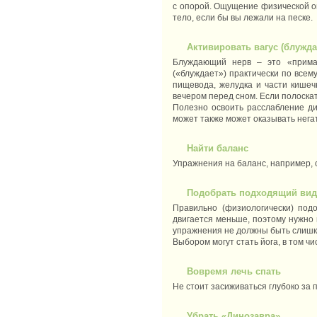
с опорой. Ощущение физической оп
тело, если бы вы лежали на песке.
Активировать вагус (блужд
Блуждающий нерв – это «примад
(«блуждает») практически по всем
пищевода, желудка и части кишеч
вечером перед сном. Если полоска
Полезно освоить расслабление д
может также может оказывать нега
Найти баланс
Упражнения на баланс, например, ст
Подобрать подходящий вид
Правильно (физиологически) под
двигается меньше, поэтому нужно
упражнения не должны быть слиш
Выбором могут стать йога, в том чи
Вовремя лечь спать
Не стоит засиживаться глубоко за 
Убрать «Динозавра»