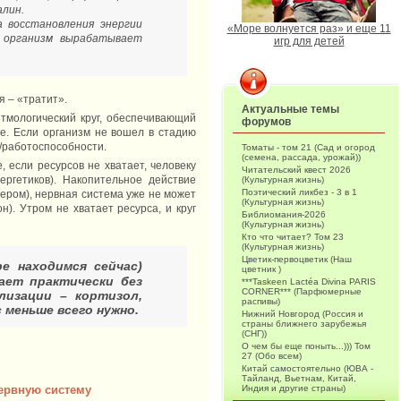
алин.
 восстановления энергии
«Море волнуется раз» и еще 11
ш организм вырабатывает
игр для детей
я – «тратит».
Актуальные темы
тмологический круг, обеспечивающий
форумов
е. Если организм не вошел в стадию
/работоспособности.
Томаты - том 21 (Сад и огород
(семена, рассада, урожай))
, если ресурсов не хватает, человеку
Читательский квест 2026
ргетиков). Накопительное действие
(Культурная жизнь)
Поэтический ликбез - 3 в 1
чером), нервная система уже не может
(Культурная жизнь)
). Утром не хватает ресурса, и круг
Библиомания-2026
(Культурная жизнь)
Кто что читает? Том 23
(Культурная жизнь)
Цветик-первоцветик (Наш
е находимся сейчас)
цветник )
ает практически без
***Taskeen Lactéa Divina PARIS
CORNER*** (Парфюмерные
лизации – кортизол,
распивы)
 меньше всего нужно.
Нижний Новгород (Россия и
страны ближнего зарубежья
(СНГ))
О чем бы еще поныть...))) Том
27 (Обо всем)
Китай самостоятельно (ЮВА -
Тайланд, Вьетнам, Китай,
Индия и другие страны)
ервную систему