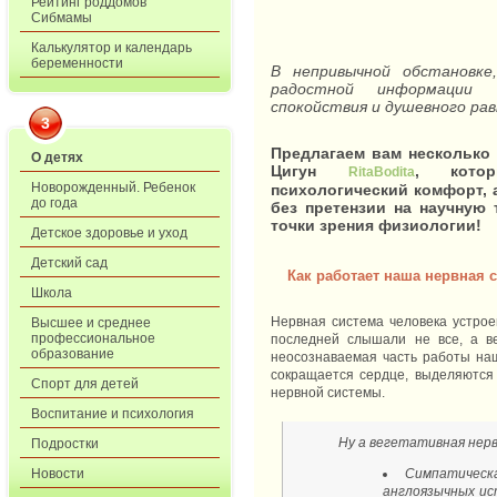
Рейтинг роддомов
Сибмамы
Калькулятор и календарь
беременности
В непривычной обстановке
радостной информации 
спокойствия и душевного ра
3
Предлагаем вам несколько
О детях
Цигун
, кото
RitaBodita
Новорожденный. Ребенок
психологический комфорт, 
до года
без претензии на научную 
точки зрения физиологии!
Детское здоровье и уход
Детский сад
Как работает наша нервная 
Школа
Нервная система человека устрое
Высшее и среднее
профессиональное
последней слышали не все, а ве
образование
неосознаваемая часть работы наш
сокращается сердце, выделяются
Спорт для детей
нервной системы.
Воспитание и психология
Ну а вегетативная нерв
Подростки
Симпатическа
Новости
англоязычных ист