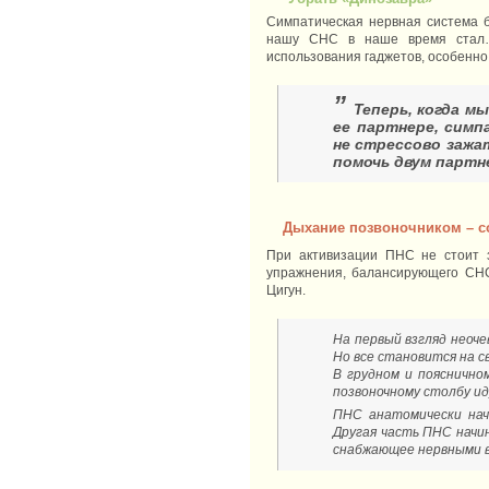
Симпатическая нервная система 
нашу СНС в наше время стал… 
использования гаджетов, особенно
”
Теперь, когда м
ее партнере, симп
не стрессово зажа
помочь двум партн
Дыхание позвоночником – с
При активизации ПНС не стоит 
упражнения, балансирующего СНС
Цигун.
На первый взгляд неоче
Но все становится на с
В грудном и пояснично
позвоночному столбу и
ПНС анатомически нач
Другая часть ПНС начи
снабжающее нервными в