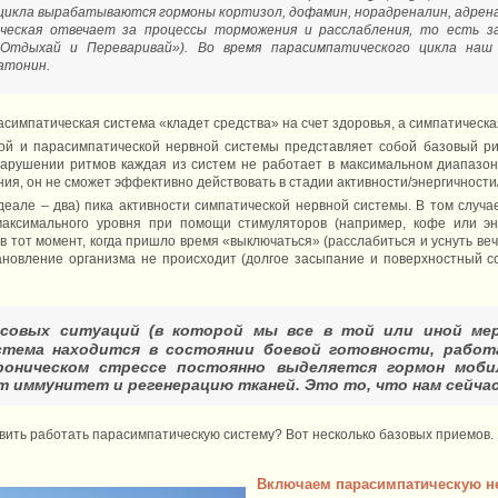
цикла вырабатываются гормоны кортизол, дофамин, норадреналин, адрен
ческая отвечает за процессы торможения и расслабления, то есть за
 «Отдыхай и Переваривай»). Во время парасимпатического цикла на
атонин.
симпатическая система «кладет средства» на счет здоровья, а симпатическа
ой и парасимпатической нервной системы представляет собой базовый ри
арушении ритмов каждая из систем не работает в максимальном диапазон
ия, он не сможет эффективно действовать в стадии активности/энергичности
деале – два) пика активности симпатической нервной системы. В том случае
максимального уровня при помощи стимуляторов (например, кофе или эне
 в тот момент, когда пришло время «выключаться» (расслабиться и уснуть ве
новление организма не происходит (долгое засыпание и поверхностный сон
совых ситуаций (в которой мы все в той или иной мер
стема находится в состоянии боевой готовности, работ
роническом стрессе постоянно выделяется гормон моби
 иммунитет и регенерацию тканей. Это то, что нам сейчас
авить работать парасимпатическую систему? Вот несколько базовых приемов.
Включаем парасимпатическую н