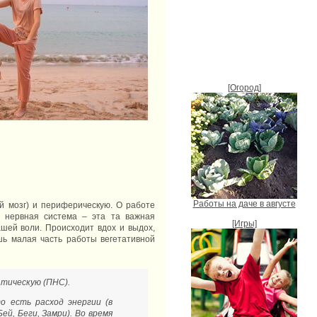
[Огород]
Работы на даче в августе
й мозг) и периферическую. О работе
я нервная система – эта та важная
[Игры]
шей воли. Происходит вдох и выдох,
шь малая часть работы вегетативной
атическую (ПНС).
о есть расход энергии (в
ей, Беги, Замри). Во время