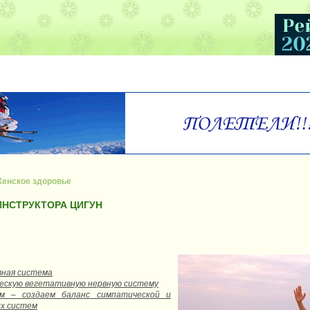
енское здоровье
ИНСТРУКТОРА ЦИГУН
вная система
ескую вегетативную нервную систему
ом – создаем баланс симпатической и
х систем