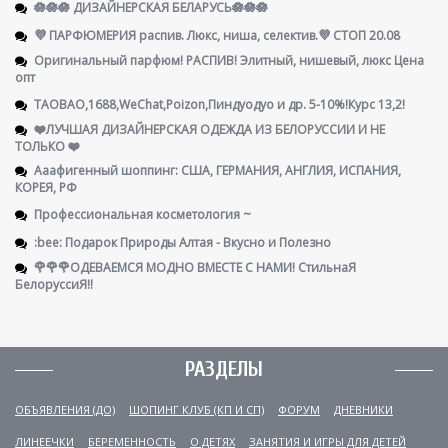
🪷🪷🪷 ДИЗАЙНЕРСКАЯ БЕЛАРУСЬ🪷🪷🪷
💜 ПАРФЮМЕРИЯ распив. Люкс, ниша, селектив.💜 СТОП 20.08
Оригинальный парфюм! РАСПИВ! Элитный, нишевый, люкс Цена
опт
TAOBAO,1688,WeChat,Poizon,Пиндуодуо и др. 5-10%!Курс 13,2!
❤️ЛУЧШАЯ ДИЗАЙНЕРСКАЯ ОДЕЖДА ИЗ БЕЛОРУССИИ И НЕ
ТОЛЬКО ❤️
Ааафигенный шоппинг: США, ГЕРМАНИЯ, АНГЛИЯ, ИСПАНИЯ,
КОРЕЯ, РФ
Профессиональная косметология ~
:bee: Подарок Природы Алтая - Вкусно и Полезно
🌹🌹🌹ОДЕВАЕМСЯ МОДНО ВМЕСТЕ С НАМИ! СтильнаЯ
БелоруссиЯ‼
РАЗДЕЛЫ
ОБЪЯВЛЕНИЯ (ДО)
ШОПИНГ КЛУБ (КП И СП)
ФОРУМ
ДНЕВНИКИ
ЛИНЕЕЧКИ
БЕРЕМЕННОСТЬ
О ДЕТЯХ
ЗАНЯТИЯ И ИГРЫ ДЛЯ ДЕТЕЙ