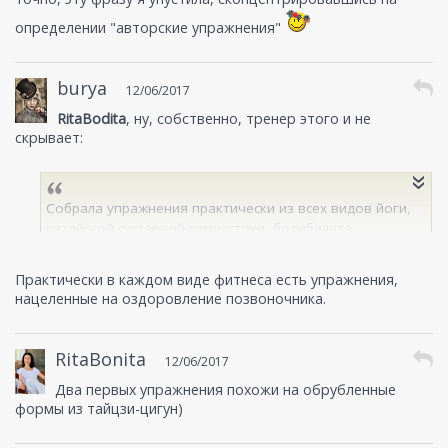
определении "авторские упражнения"
burya
12/06/2017
RitaBodita
, ну, собственно, тренер этого и не
скрывает:
Собрала упражнения практически из всех видов йоги,
китайской суставной гимнастики, бодибалета,
стрейчинга, пилатеса и многих других практик.
Практически в каждом виде фитнеса есть упражнения,
нацеленные на оздоровление позвоночника.
RitaBonita
12/06/2017
Два первых упражнения похожи на обрубленные
формы из тайцзи-цигун)