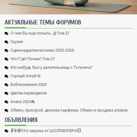
AКТУАЛЬНЫЕ ТЕМЫ ФОРУМОВ
О чем бы еще поныть...))) Том 27
Грузия
Одиннадцатиклассники 2025-2026
Что? Где? Почем? Том 27
Кто-нибудь был у целительницы с Тогучина?
Горный Алтай 8!
Библиомания-2026
Цветик-первоцветик
Анапа 2024🐬
Обмен, пристрой, делилка парфюма. Обмен и продажа атомов
ОБЪЯВЛЕНИЯ
✌️🌞🤩ТАО-закупка от ШОЛПХЕЛПЕРА!💥