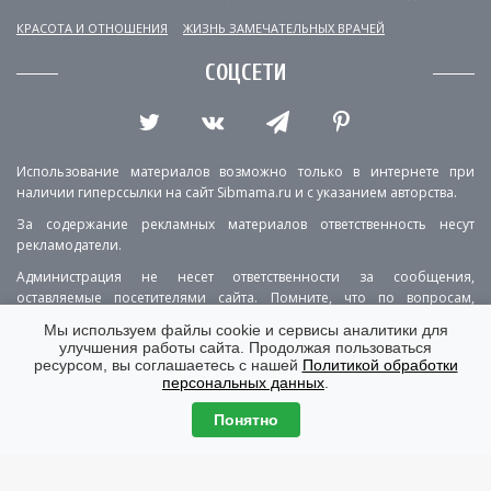
КРАСОТА И ОТНОШЕНИЯ
ЖИЗНЬ ЗАМЕЧАТЕЛЬНЫХ ВРАЧЕЙ
СОЦСЕТИ
Использование материалов возможно только в интернете при
наличии гиперссылки на сайт Sibmama.ru и с указанием авторства.
За содержание рекламных материалов ответственность несут
рекламодатели.
Администрация не несет ответственности за сообщения,
оставляемые посетителями сайта. Помните, что по вопросам,
касающимся здоровья, необходимо консультироваться с врачом.
Мы используем файлы cookie и сервисы аналитики для
улучшения работы сайта. Продолжая пользоваться
РЕКЛАМА
О ПРОЕКТЕ
КОНТАКТЫ
ресурсом, вы соглашаетесь с нашей
Политикой обработки
персональных данных
.
ПОЛИТИКА КОНФИДЕНЦИАЛЬНОСТИ
ВЕРСИЯ ДЛЯ КОМПЬЮТЕРА
Понятно
© Copyright 2001-2026 Sibmama.ru