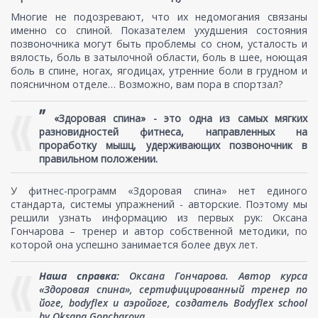
Многие не подозревают, что их недомогания связаны
именно со спиной. Показателем ухудшения состояния
позвоночника могут быть проблемы со сном, усталость и
вялость, боль в затылочной области, боль в шее, ноющая
боль в спине, ногах, ягодицах, утренние боли в грудном и
поясничном отделе… Возможно, вам пора в спортзал?
”
«Здоровая спина» - это одна из самых мягких
разновидностей фитнеса, направленных на
проработку мышц, удерживающих позвоночник в
правильном положении.
У фитнес-программ «Здоровая спина» нет единого
стандарта, системы упражнений - авторские. Поэтому мы
решили узнать информацию из первых рук: Оксана
Гончарова – тренер и автор собственной методики, по
которой она успешно занимается более двух лет.
Наша справка:
Оксана Гончарова. Автор курса
«Здоровая спина», сертифицированный тренер по
йоге, bodyflex и аэройоге, создатель Bodyflex school
by Oksana Goncharova.