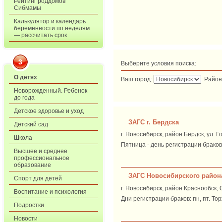
Рейтинг роддомов
Сибмамы
Калькулятор и календарь
беременности по неделям
— рассчитать срок
3
Выберите условия поиска:
О детях
Ваш город:
Район
Новорожденный. Ребенок
до года
Детское здоровье и уход
ЗАГС г. Бердска
Детский сад
г. Новосибирск, район Бердск, ул. Го
Школа
Пятница - день регистрации браков.
Высшее и среднее
профессиональное
образование
ЗАГС Новосибирского район
Спорт для детей
г. Новосибирск, район Краснообск,
Воспитание и психология
Дни регистрации браков: пн, пт. То
Подростки
Новости