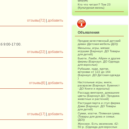
форум)
Кто что читает? Том 23
(Культурная жизнь)
отзывы[72]
|
добавить
Объявления
Продам качественный детский
б 9:00-17:00.
диван (Детская мебель (ДО))
Миньоны, игры, мягкие
игрушки (Барнаул. ДО Товары
отзывы[22]
|
добавить
для детей)
Бьюти, Лакби, Айрин и другие
фирмы (Барнаул. ДО Одежда
для взрослых)
Рубашки, худи, куртки,
ветровки от 122 до 164
(Барнаул. ДО Детская одежда
)
Настольные игры, книги,
отзывы[6]
|
добавить
раскраски (Барнаул. Букинист
- ДО Книги и журналы)
Рассада виктории, домашние
цветы (Барнаул ДО. Продажа
животных и растений)
Растущая парта и стул фирма
Дэми (Барнаул. ДО Товары
для детей)
Сумки, клатчи. Пляжная сумка.
отзывы[17]
|
добавить
(Товары для дома и семьи.
(ДО))
Женское. Есть эксклюзив. 42-
50 р. (Одежда для взрослых