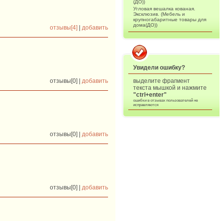
(ДО))
Угловая вешалка кованая.
Эксклюзив. (Мебель и
крупногабаритные товары для
дома(ДО))
отзывы[4]
|
добавить
Увидели ошибку?
выделите фрагмент
отзывы[0] |
добавить
текста мышкой и нажмите
"ctrl+enter"
ошибки в отзывах пользователей не
исправляются
отзывы[0] |
добавить
отзывы[0] |
добавить