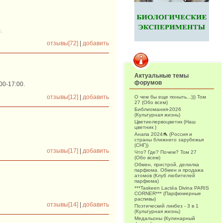
.
отзывы[72]
|
добавить
Актуальные темы
форумов
00-17:00.
отзывы[12]
|
добавить
О чем бы еще поныть...))) Том
27 (Обо всем)
Библиомания-2026
(Культурная жизнь)
Цветик-первоцветик (Наш
цветник )
Анапа 2024🐬 (Россия и
страны ближнего зарубежья
(СНГ))
отзывы[17]
|
добавить
Что? Где? Почем? Том 27
(Обо всем)
Обмен, пристрой, делилка
парфюма. Обмен и продажа
атомов (Клуб любителей
парфюма)
***Taskeen Lactéa Divina PARIS
CORNER*** (Парфюмерные
распивы)
отзывы[14]
|
добавить
Поэтический ликбез - 3 в 1
(Культурная жизнь)
Медальоны (Кулинарный