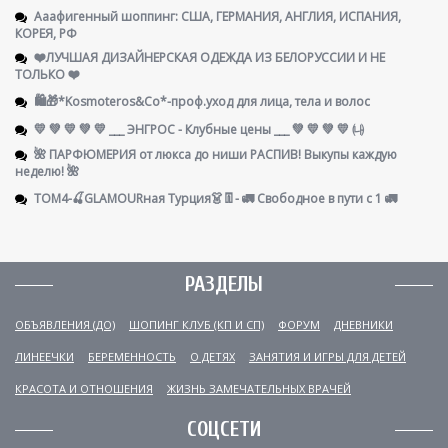
Ааафигенный шоппинг: США, ГЕРМАНИЯ, АНГЛИЯ, ИСПАНИЯ,
КОРЕЯ, РФ
❤️ЛУЧШАЯ ДИЗАЙНЕРСКАЯ ОДЕЖДА ИЗ БЕЛОРУССИИ И НЕ
ТОЛЬКО ❤️
🛍️🎁*Kosmoteros&Co*-проф.уход для лица, тела и волос
💛 💚 💛 💚 💛 ___ ЭНГРОС - Клубные цены ___ 💚 💛 💚 💛 ㈏
🌺 ПАРФЮМЕРИЯ от люкса до ниши РАСПИВ! Выкупы каждую
неделю! 🌺
ТОМ4-🍒GLAMOURная Турция👗👖- 🚛 Свободное в пути с 1 🚛
РАЗДЕЛЫ
ОБЪЯВЛЕНИЯ (ДО)
ШОПИНГ КЛУБ (КП И СП)
ФОРУМ
ДНЕВНИКИ
ЛИНЕЕЧКИ
БЕРЕМЕННОСТЬ
О ДЕТЯХ
ЗАНЯТИЯ И ИГРЫ ДЛЯ ДЕТЕЙ
КРАСОТА И ОТНОШЕНИЯ
ЖИЗНЬ ЗАМЕЧАТЕЛЬНЫХ ВРАЧЕЙ
СОЦСЕТИ