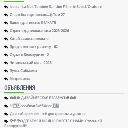
Iconic --La Nuit Tombée SL --Une Flânerie Sous L'Oratoire
О чем бы еще поныть...))) Том 27
Ваше турагенство БЕЛКАТВ
Одиннадцатиклассники 2025-2026
Китай самостоятельно
Предложения к распиву - 62
Отдых в Белокурихе - 2
Читательский квест 2026
Пульс Сибмамы
Медальоны
ОБЪЯВЛЕНИЯ
🪷🪷🪷 ДИЗАЙНЕРСКАЯ БЕЛАРУСЬ🪷🪷🪷
!!!!🇹🇷 <<<WearБа*54>>>🇹🇷
Дачный арсенал - всё для красоты и урожая!
🌹🌹🌹ОДЕВАЕМСЯ МОДНО ВМЕСТЕ С НАМИ! СтильнаЯ
БелоруссиЯ‼