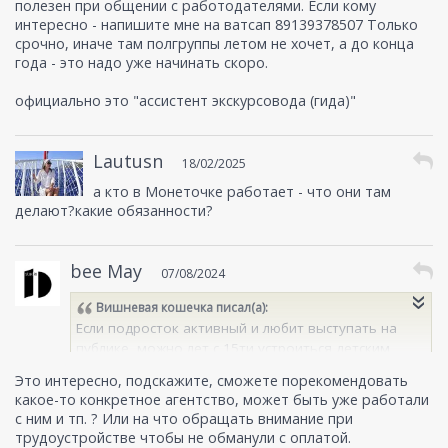
полезен при общении с работодателями. Если кому
интересно - напишите мне на ватсап 89139378507 Только
срочно, иначе там полгруппы летом не хочет, а до конца
года - это надо уже начинать скоро.
официально это "ассистент экскурсовода (гида)"
Lautusn
18/02/2025
а кто в Монеточке работает - что они там
делают?какие обязанности?
bee May
07/08/2024
Вишневая кошечка
писал(а):
Если подросток активный и любит выступать на
публике, можно лет с 15ти устроиться детским
аниматором в праздничные агентства (это только
Это интересно, подскажите, сможете порекомендовать
в случае, если подросток выгляди старше своих
какое-то конкретное агентство, может быть уже работали
лет, если выглядит младше, то не примут). Для
с ним и тп. ? Или на что обращать внимание при
начала как помощник аниматора на выезды, а
трудоустройстве чтобы не обманули с оплатой.