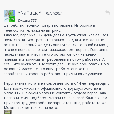
потом уже, если хорошо себя покажет, и как
основной аниматор. Оплата от 500р/час
но
*NaТаша*
это не официальное трудоустройство, а
02/07/2024
подработка на свободное время
Oksana777
Да, ребятня только товар выставляет. Из ролика в
тележку, из тележки на витрину.
Главное, пережить 1й день детям. Пусть спрашивают. Вот
прям сто пятьсот раз. Это только 1-2 дня и все. Дальше
асы. А то в первый же день они пугаются, головой кивают,
что все поняли, а потом тааааакоооое творят... Говоришь
переделывать, и вот те кто остаются- они начинают
понимать и принимать требования и потом работают. А
есть, что убегают, и не хотят дальше уже пробовать. Но в
основной массе, те кто ищут работу, они хотят
заработать и хорошо работают. Прям многие умнички.
Перспектива, кстати на самозанятость с 14 лет переводит.
Есть возможность и официального трудоустройства в
магазины. В любом магазине контакты отдела персонала.
Позвоните им- подберут магазин с вакансией ближе к вам.
При этом трудоустройстве зарплата выше, работа та же.
Можно так же только на лето.