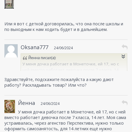
Или я вот с деткой договорилась, что она после школы и
по выходным к нам ходить будет и в дальнейшем.
Oksana777
24/06/2024
Йенна
писал(а):
У меня дочка работает в Монеточке, ей 17, но с
ней вместо работает девочка после 7 класса, 14
лет. Моя сама устраивалась, через агенство
Здравствуйте, подскажите пожалуйста а какую дают
Перспектива, нужно только оформить
работу? Раскладывать товар? Или что?
самозанятость, для 14 летних ещё нужно согласие
родителей. Платят 130р в час, смены по 4 и по 6
часов. Магазины всегда рядом с домом подбирают,
Йенна
24/06/2024
можно хоть раз в неделю работать, хоть 6 раз в
неделю. Пишешь за сутки на ватсап куратору, что
У меня дочка работает в Монеточке, ей 17, но с ней
можешь завтра выйти, и тебе что-нибудь
вместо работает девочка после 7 класса, 14 лет. Моя сама
устраивалась, через агенство Перспектива, нужно только
подбирают. Моя дочь говорит, что 4 часа - вообще
оформить самозанятость, для 14 летних ещё нужно
ерунда, не устаёт почти.