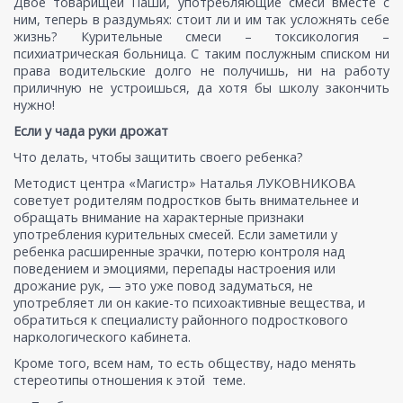
Двое товарищей Паши, употребляющие смеси вместе с
ним, теперь в раздумьях: стоит ли и им так усложнять себе
жизнь? Курительные смеси – токсикология –
психиатрическая больница. С таким послужным списком ни
права водительские долго не получишь, ни на работу
приличную не устроишься, да хотя бы школу закончить
нужно!
Если у чада руки дрожат
Что делать, чтобы защитить своего ребенка?
Методист центра «Магистр» Наталья ЛУКОВНИКОВА
советует родителям подростков быть внимательнее и
обращать внимание на характерные признаки
употребления курительных смесей. Если заметили у
ребенка расширенные зрачки, потерю контроля над
поведением и эмоциями, перепады настроения или
дрожание рук, — это уже повод задуматься, не
употребляет ли он какие-то психоактивные вещества, и
обратиться к специалисту районного подросткового
наркологического кабинета.
Кроме того, всем нам, то есть обществу, надо менять
стереотипы отношения к этой теме.