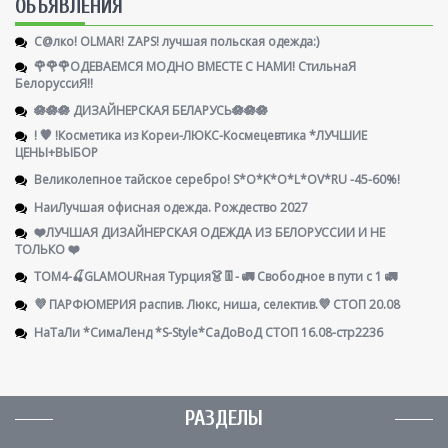
ОБЪЯВЛЕНИЯ
С@лко! OLMAR! ZAPS! лучшая польская одежда:)
🌹🌹🌹ОДЕВАЕМСЯ МОДНО ВМЕСТЕ С НАМИ! СтильнаЯ
БелоруссиЯ‼
🪷🪷🪷 ДИЗАЙНЕРСКАЯ БЕЛАРУСЬ🪷🪷🪷
! 🧡 !Косметика из Кореи-ЛЮКС-Космецевтика *ЛУЧШИЕ
ЦЕНЫ+ВЫБОР
Великолепное тайское серебро! S*O*K*O*L*OV*RU -45-60%!
НаиЛучшая офисная одежда. Рождество 2027
❤️ЛУЧШАЯ ДИЗАЙНЕРСКАЯ ОДЕЖДА ИЗ БЕЛОРУССИИ И НЕ
ТОЛЬКО ❤️
ТОМ4-🍒GLAMOURная Турция👗👖- 🚛 Свободное в пути с 1 🚛
💜 ПАРФЮМЕРИЯ распив. Люкс, ниша, селектив.💜 СТОП 20.08
НаТаЛи *СимаЛенд *S-Style*СаДоВоД СТОП 16.08-стр2236
РАЗДЕЛЫ