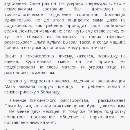
здоровьем. Один раз он так усердно «перекурил», что в
невменяемом состоянии был доставлен в
токсикологическое отделение городской больницы.
Удивительно, но до этого инцидента мама даже не
подозревала, как ребенок проводит свое свободное
время. Лечиться мальчик не стал. Чуть ему стало легче, он
тут же сбежал из больницы в одних тапочках,
рассказывает Ольга Кульга. Вызвал такси, а когда машина
привезла его домой, попросил маму расплатиться.
Визит в токсикологию ничему, кажется, парнишку не
научил. Курительные смеси он не бросил. Не
подействовали ни слезы матери, ни угрозы отца, ни
разговоры с психологом.
Недавно у подростка начались видения и галлюцинации.
Мать вызвала скорую помощь – и ребенок попал в
психиатрическую больницу.
- Лечение психического расстройства, - рассказывает
Ольга Кульга, - как нам пояснили врачи, будет длительным.
– Не менее двух месяцев. К тому же теперь подростку
предстоит постоянное общение с наркологом, он
поставлен к нему на учет.