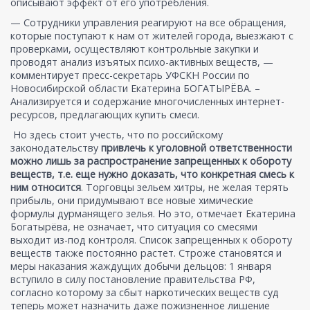
описывают эффект от его употребления.
— Сотрудники управления реагируют на все обращения,
которые поступают к нам от жителей города, выезжают с
проверками, осуществляют контрольные закупки и
проводят анализ изъятых психо-активных веществ, —
комментирует пресс-секретарь УФСКН России по
Новосибирской области Екатерина БОГАТЫРЁВА. –
Анализируется и содержание многочисленных интернет-
ресурсов, предлагающих купить смеси.
Но здесь стоит учесть, что по российскому
законодательству
привлечь к уголовной ответственности
можно лишь за распространение запрещенных к обороту
веществ, т.е. еще нужно доказать, что конкретная смесь к
ним относится
. Торговцы зельем хитры, не желая терять
прибыль, они придумывают все новые химические
формулы дурманящего зелья. Но это, отмечает Екатерина
Богатырёва, не означает, что ситуация со смесями
выходит из-под контроля. Список запрещенных к обороту
веществ также постоянно растет. Строже становятся и
меры наказания жаждущих добычи дельцов: 1 января
вступило в силу постановление правительства РФ,
согласно которому за сбыт наркотических веществ суд
теперь может назначить даже пожизненное лишение