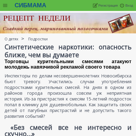
СИБМАМА
Регистрация
Вход
О детях
Подростки
Синтетические наркотики: опасность
ближе, чем вы думаете
Торговцы курительными смесями атакуют
молодежь навязчивой рекламой своего товара
Инспекторы по делам несовершеннолетних Новосибирска
бьют тревогу. Участились случаи употребления
подростками курительных смесей. На днях в одном из
районов города произошла совсем уж неприятная
история. Из-за пристрастия к смесям 15-летний подросток
попал в клинику для душевнобольных. Как защитить своих
детей от пагубных пристрастий и не допустить такого
развития событий?
«Без смесей все не интересно и
скучно…»