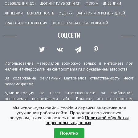
ОБЪЯВЛЕНИЯ (ДО)
ШОПИНГ КЛУБ (КП И СП)
ФОРУМ
ДНЕВНИКИ
ЛИНЕЕЧКИ
БЕРЕМЕННОСТЬ
О ДЕТЯХ
ЗАНЯТИЯ И ИГРЫ ДЛЯ ДЕТЕЙ
КРАСОТА И ОТНОШЕНИЯ
ЖИЗНЬ ЗАМЕЧАТЕЛЬНЫХ ВРАЧЕЙ
СОЦСЕТИ
Использование материалов возможно только в интернете при
наличии гиперссылки на сайт Sibmama.ru и с указанием авторства.
За содержание рекламных материалов ответственность несут
рекламодатели.
Администрация не несет ответственности за сообщения,
оставляемые посетителями сайта. Помните, что по вопросам,
касающимся здоровья, необходимо консультироваться с врачом.
Мы используем файлы cookie и сервисы аналитики для
улучшения работы сайта. Продолжая пользоваться
РЕКЛАМА
О ПРОЕКТЕ
КОНТАКТЫ
ресурсом, вы соглашаетесь с нашей
Политикой обработки
персональных данных
.
ПОЛИТИКА КОНФИДЕНЦИАЛЬНОСТИ
ВЕРСИЯ ДЛЯ КОМПЬЮТЕРА
Понятно