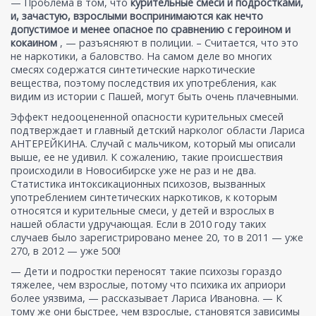
— Проблема в том, что
курительные смеси и подростками,
и, зачастую, взрослыми воспринимаются как нечто
допустимое и менее опасное по сравнению с героином и
кокаином
, — разъясняют в полиции. – Считается, что это
не наркотики, а баловство. На самом деле во многих
смесях содержатся синтетические наркотические
вещества, поэтому последствия их употребления, как
видим из истории с Пашей, могут быть очень плачевными.
Эффект недооцененной опасности курительных смесей
подтверждает и главный детский нарколог области Лариса
АНТЕРЕЙКИНА. Случай с мальчиком, который мы описали
выше, ее не удивил. К сожалению, такие происшествия
происходили в Новосибирске уже не раз и не два.
Статистика интоксикационных психозов, вызванных
употреблением синтетических наркотиков, к которым
относятся и курительные смеси, у детей и взрослых в
нашей области удручающая. Если в 2010 году таких
случаев было зарегистрировано менее 20, то в 2011 — уже
270, в 2012 — уже 500!
— Дети и подростки переносят такие психозы гораздо
тяжелее, чем взрослые, потому что психика их априори
более уязвима, — рассказывает Лариса Ивановна. — К
тому же они быстрее, чем взрослые, становятся зависимы