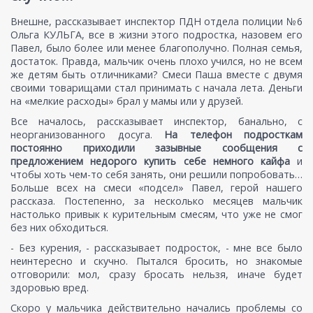
Внешне, рассказывает инспектор ПДН отдела полиции №6
Ольга КУЛЬГА, все в жизни этого подростка, назовем его
Павел, было более или менее благополучно. Полная семья,
достаток. Правда, мальчик очень плохо учился, но не всем
же детям быть отличниками? Смеси Паша вместе с двумя
своими товарищами стал принимать с начала лета. Деньги
на «мелкие расходы» брал у мамы или у друзей.
Все началось, рассказывает инспектор, банально, с
неорганизованного досуга.
На телефон подросткам
постоянно приходили зазывные сообщения с
предложением недорого купить себе немного кайфа
и
чтобы хоть чем-то себя занять, они решили попробовать…
Больше всех на смеси «подсел» Павел, герой нашего
рассказа. Постепенно, за несколько месяцев мальчик
настолько привык к курительным смесям, что уже не смог
без них обходиться.
- Без курения, - рассказывает подросток, - мне все было
неинтересно и скучно. Пытался бросить, но знакомые
отговорили: мол, сразу бросать нельзя, иначе будет
здоровью вред.
Скоро у мальчика действительно начались проблемы со