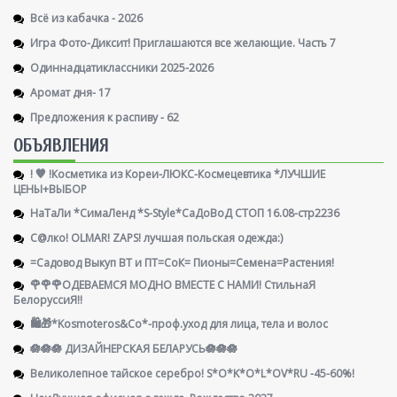
Всё из кабачка - 2026
Игра Фото-Диксит! Приглашаются все желающие. Часть 7
Одиннадцатиклассники 2025-2026
Аромат дня- 17
Предложения к распиву - 62
ОБЪЯВЛЕНИЯ
! 🧡 !Косметика из Кореи-ЛЮКС-Космецевтика *ЛУЧШИЕ
ЦЕНЫ+ВЫБОР
НаТаЛи *СимаЛенд *S-Style*СаДоВоД СТОП 16.08-стр2236
С@лко! OLMAR! ZAPS! лучшая польская одежда:)
=Садовод Выкуп ВТ и ПТ=СоК= Пионы=Семена=Растения!
🌹🌹🌹ОДЕВАЕМСЯ МОДНО ВМЕСТЕ С НАМИ! СтильнаЯ
БелоруссиЯ‼
🛍️🎁*Kosmoteros&Co*-проф.уход для лица, тела и волос
🪷🪷🪷 ДИЗАЙНЕРСКАЯ БЕЛАРУСЬ🪷🪷🪷
Великолепное тайское серебро! S*O*K*O*L*OV*RU -45-60%!