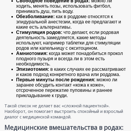
Свободное поведение в родах:
можно ли
ходить, менять позы, использовать фитбол,
принимать душ, пить воду.
Обезболивание:
как в роддоме относятся к
эпидуральной анестезии, когда ее предлагают и
какие есть альтернативы.
Стимуляция родов:
что делают, если родовая
деятельность замедляется, какие методы
используют, например таблетки для стимуляции
родов или капельницу с окситоцином.
Амниотомия:
когда может понадобиться прокол
плодного пузыря и всегда ли в этом есть
необходимость.
Эпизиотомия:
в каких случаях ее рассматривают
и каков подход конкретного врача или роддома.
Первые минуты после рождения:
можно ли
заранее обсудить контакт «кожа к коже»,
отсроченное пережатие пуповины и раннее
прикладывание к груди.
Такой список не делает вас «сложной пациенткой».
Наоборот, он помогает выстроить спокойный и взрослый
диалог с медицинской командой.
Медицинские вмешательства в родах: