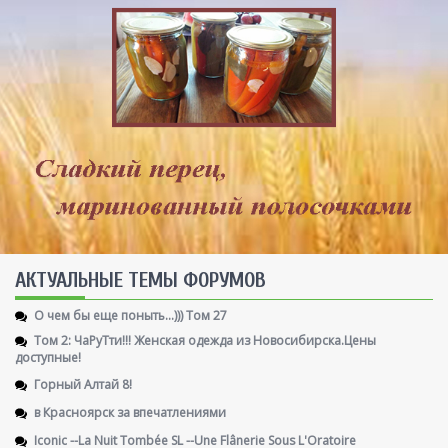
AКТУАЛЬНЫЕ ТЕМЫ ФОРУМОВ
О чем бы еще поныть...))) Том 27
Том 2: ЧаРуТти!!! Женская одежда из Новосибирска.Цены
доступные!
Горный Алтай 8!
в Красноярск за впечатлениями
Iconic --La Nuit Tombée SL --Une Flânerie Sous L'Oratoire