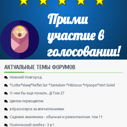
AКТУАЛЬНЫЕ ТЕМЫ ФОРУМОВ
Нижний Новгород
*Lolite*Mawj*Reflet Sur *Santalum *Hibiscus *Hysope*Vert Soleil
О чем бы еще поныть...))) Том 27
Цветик-первоцветик
в Красноярск за впечатлениями
Садовая земляника - обычная и ремонтантная. том 11
Поэтический ликбез - 3 в 1