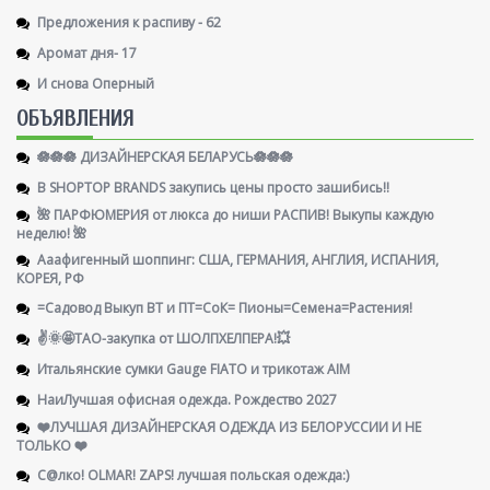
Предложения к распиву - 62
Аромат дня- 17
И снова Оперный
ОБЪЯВЛЕНИЯ
🪷🪷🪷 ДИЗАЙНЕРСКАЯ БЕЛАРУСЬ🪷🪷🪷
В SHOPTOP BRANDS закупись цены просто зашибись!!
🌺 ПАРФЮМЕРИЯ от люкса до ниши РАСПИВ! Выкупы каждую
неделю! 🌺
Ааафигенный шоппинг: США, ГЕРМАНИЯ, АНГЛИЯ, ИСПАНИЯ,
КОРЕЯ, РФ
=Садовод Выкуп ВТ и ПТ=СоК= Пионы=Семена=Растения!
✌️🌞🤩ТАО-закупка от ШОЛПХЕЛПЕРА!💥
Итальянские сумки Gauge FIATO и трикотаж AIM
НаиЛучшая офисная одежда. Рождество 2027
❤️ЛУЧШАЯ ДИЗАЙНЕРСКАЯ ОДЕЖДА ИЗ БЕЛОРУССИИ И НЕ
ТОЛЬКО ❤️
С@лко! OLMAR! ZAPS! лучшая польская одежда:)