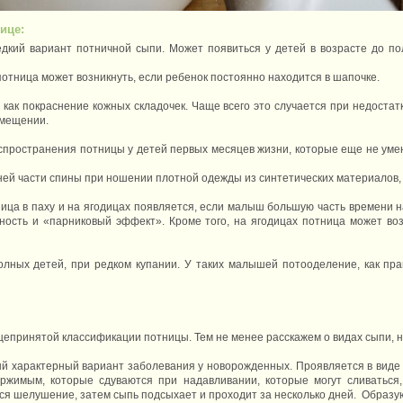
ице:
едкий вариант потничной сыпи. Может появиться у детей в возрасте до по
 потница может возникнуть, если ребенок постоянно находится в шапочке.
 как покраснение кожных складочек. Чаще всего это случается при недостат
омещении.
пространения потницы у детей первых месяцев жизни, которые еще не уме
ней части спины при ношении плотной одежды из синтетических материалов,
ница в паху и на ягодицах появляется, если малыш большую часть времени н
ность и «парниковый эффект». Кроме того, на ягодицах потница может воз
лных детей, при редком купании. У таких малышей потооделение, как пр
епринятой классификации потницы. Тем не менее расскажем о видах сыпи, 
й характерный вариант заболевания у новорожденных. Проявляется в виде 
ржимым, которые сдуваются при надавливании, которые могут сливаться
 шелушение, затем сыпь подсыхает и проходит за несколько дней. Образуют