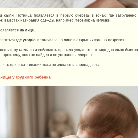
ии сыпи
. Потница появляется в первую очередь в зонах, где затруднено
жек, в местах натирания одежды, например, тесемок на чепчике.
появляется
на лице.
лагаться
где угодно
, в том числе на лице и открытых кожных покровах.
вать кожу малыша и соблюдать правила ухода, то потница довольно быстро 
о-прежнему, пока не найден и не устранен аллерген.
о, что при растягивании кожи ее элементы «пропадают».
ницы у грудного ребенка