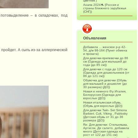
цветник )
Анапа 2024🐬 (Россия и
страны ближнего зарубежья
(СНГ))
 потовыделение – в складочках, под
Объявления
Добавила ... женское р-р 42-
пройдет. А сыпь из-за аллергической
54, д/м 98-164 (Пункт обмена
и проката)
Для девочки-припевочки до 86
см (Одежда для малышей до
года (до 85 см))
Для девочки с года до 120 см
(Одежда для дошкольников (от
86 до 121 см))
Обувочка для девочки (Обувь
для малышей и дошколят (до
30 размера) (ДО))
Новая и немного б\у Италия,
Белоруссия (Одежда для
взрослых (ДО))
Новая итальянская обувь,
(Обувь для взрослых (ДО))
Для девочки Twin- Set Simona
Barbieri. Cult, Viking , Pablosky
(Детская обувь от 31 до 36
размера (ДО))
Re: Для девочки: Стильняшка,
Артигли, Де салито, добавила
много (Детская одежда на
рост от 122 до 151 см)