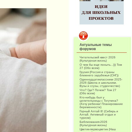
Актуальные темы
форумов
Читательский квест 2026
(Культурная жизнь)
О чем бы еще поныть...))) Том
27 (Обо всем)
Грузия (Россия и страны
ближнего зарубежья (СНГ))
Одиннадцатиклассники 2025-
2026 (Школа и школьники.
Вузы и ссузы, студенчество)
Что? Где? Почем? Том 27
(Обо всем)
Кто-нибудь был у
целительницы с Тогучина?
(Хочу ребенка! Планирование
беременности)
Горный Алтай 8! (Сибирь и
Алтай. Активный отдых и
туризм)
Библиомания-2026
(Культурная жизнь)
Цветик-первоцветик (Наш