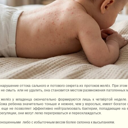
нарушение оттока сального и потового секрета из протоков желёз. При этом
я не смыть или не удалить, она становится местом размножения патогенных 
х желёз у младенца окончательно формируются лишь к четвёртой неделе.
Кожа ребенка значительно тоньше и нежнее, чем у взрослых, имеет богатое 
жа еще не позволяет эффективно нейтрализовать бактерии, попадающие на 
гуляции, они могут легко перегреваться и переохлаждаться.
доношенными либо с избыточным весом более склонна к высыпаниям.