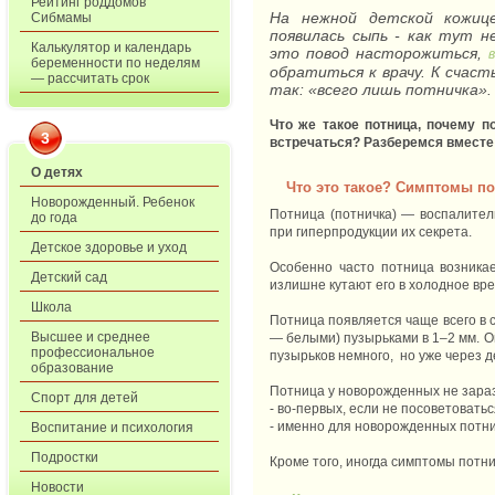
Рейтинг роддомов
На нежной детской кожице
Сибмамы
появилась сыпь - как тут 
Калькулятор и календарь
это повод насторожиться,
беременности по неделям
обратиться к врачу. К счаст
— рассчитать срок
так: «всего лишь потничка»
Что же такое потница, почему п
3
встречаться? Разберемся вместе
О детях
Что это такое? Симптомы п
Новорожденный. Ребенок
Потница (потничка) — воспалител
до года
при гиперпродукции их секрета.
Детское здоровье и уход
Особенно часто потница возникае
Детский сад
излишне кутают его в холодное вре
Школа
Потница появляется чаще всего в с
Высшее и среднее
— белыми) пузырьками в 1–2 мм. О
профессиональное
пузырьков немного, но уже через 
образование
Потница у новорожденных не заразн
Спорт для детей
- во-первых, если не посоветовать
- именно для новорожденных потн
Воспитание и психология
Подростки
Кроме того, иногда симптомы потн
Новости