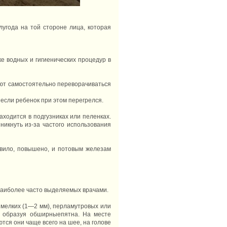
лугода на той стороне лица, которая
ке водных и гигиенических процедур в
ют самостоятельно переворачиваться
 если ребенок при этом перегрелся.
аходится в подгузниках или пеленках.
никнуть из-за частого использования
авило, повышено, и потовым железам
наиболее часто выделяемых врачами.
мелких (1—2 мм), перламутровых или
, образуя обширныепятна. На месте
ся они чаще всего на шее, на голове