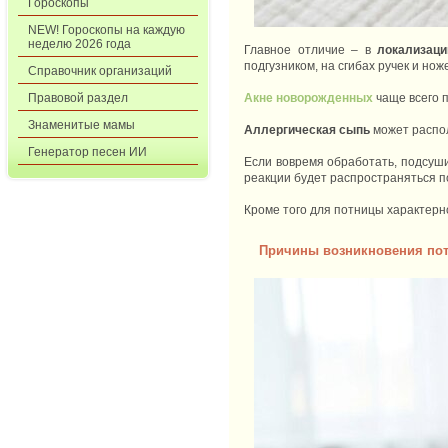
Гороскопы
NEW! Гороскопы на каждую
неделю 2026 года
Главное отличие – в
локализац
подгузником, на сгибах ручек и но
Справочник организаций
Правовой раздел
Акне новорожденных
чаще всего 
Знаменитые мамы
Аллергическая сыпь
может распо
Генератор песен ИИ
Если вовремя обработать, подсуши
реакции будет распространяться п
Кроме того для потницы характерн
Причины возникновения пот