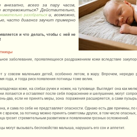
 внезапно, всего за пару часов,
не встревожиться? Действительно,
и, возможно,
внимательно разобраться
ью, часто диагноз звучит примерно
.
оявляется и что делать, чтобы с ней не
!
отницы
ьное заболевание, проявляющееся раздражением кожи вследствие закупорк
т у совсем маленьких детей, особенно летом, в жару. Впрочем, нередко р
мя года, и тогда риск появления потницы тоже велик.
кладочках кожи, на сгибах ручек и ножек, на туловище. Выглядит она как ме
ни лопаются и оставляют после себя покраснение и шелушение, могут сопр
день-два, если не принять меры, зона поражения расширяется, а сами пузырь
а, и сама по себе не представляет опасности. Однако есть две причины, по
ся с врачом, за потницу можно принять симптомы других, в том числе опасных
ица грозит стремительным развитием и появлением грозных осложнений.
ицы могут вызывать беспокойство малыша, нарушать его сон и аппетит.