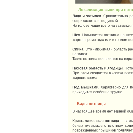
Локализация сыпи при потн
Лицо и затылок
. Сравнительно р
соприкасается с подушкой.
На голове, чаще всего на затылке,
Шея
. Начинается потничка на шее
жаркое время года или в теплом п
Спина.
Это «любимая» область рас
на живот.
Также потница появляется на верх
Паховая область и ягодицы
. Пот
При этом создается высокая влаж
жирного крема.
Под мышками.
Характерно для по
приходится особенно трудно.
Виды потницы
В настоящее время нет единой общ
Кристаллическая потница
— самы
белых пузырьков с плотным соде
повреждённых прыщиков появляется