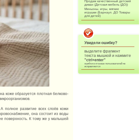
Продам качественный детский
диван (Детская мебель (ДО))
Миньоны, игры, мягкие
игрушки (Барнаул. ДО Товары
для детей)
Увидели ошибку?
выделите фрагмент
текста мышкой и нажмите
"ctrl+enter"
ошибки в отзывах пользователей не
исправляются
 на коже образуется плотная белково-
микроорганизмов.
 А полное развитие всех слоёв кожи
кровоснабжение, она состоит из воды
ее поверхность. К тому же у малышей