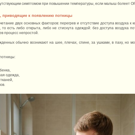
путствующим симптомом при повышении температуры, если малыш болеет ОРЗ
м, приводящие к появлению потницы
етание двух основных факторов: перегрев и отсутствие доступа воздуха к 
 то есть либо открыта, либо не стиснута одеждой: без доступа воздуха пот
ев процесс непростой.
енных обычно возникают на шее, плечах, спине, за ушками, в паху, но мо
потницы:
бенка,
ная одежда,
 тканей,
ов.