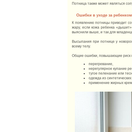
Потница также может являться со
Ошибки в уходе за ребенко
К появлению потницы приводит соч
жару, если кожа ребенка «дышит»,
выяснили выше, и так для младенц
Высыпания при потнице у новорожд
всему телу.
Общие ошибки, повышающие риск 
перегревание,
нерегулярное купание ре
тугое пеленание или тес
одежда из синтетических
применение жирных крем