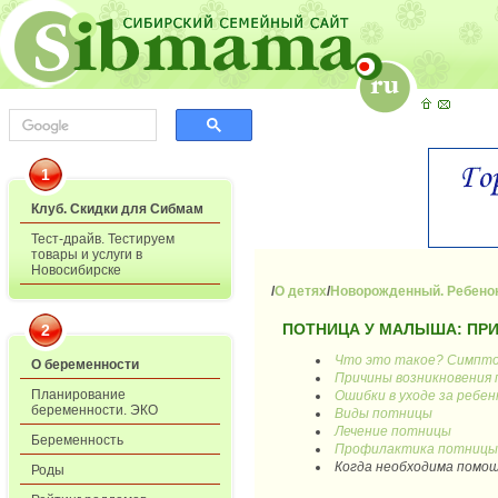
1
Клуб. Скидки для Сибмам
Тест-драйв. Тестируем
товары и услуги в
Новосибирске
/
О детях
/
Новорожденный. Ребенок
ПОТНИЦА У МАЛЫША: ПР
2
Что это такое? Симпт
О беременности
Причины возникновения 
Планирование
Ошибки в уходе за ребе
беременности. ЭКО
Виды потницы
Лечение потницы
Беременность
Профилактика потницы
Когда необходима помощ
Роды