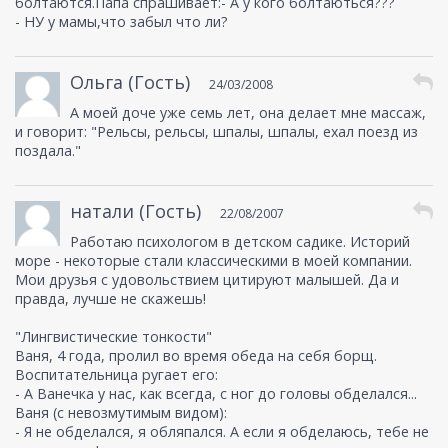
болтаются.Папа спрашивает:- А у кого болтаються???
- НУ у мамы,что забыл что ли?
Ольга (Гость)
24/03/2008
А моей доче уже семь лет, она делает мне массаж,
и говорит: "Рельсы, рельсы, шпалы, шпалы, ехал поезд из
поздала."
натали (Гость)
22/08/2007
Работаю психологом в детском садике. Историй
море - некоторые стали классическими в моей компании.
Мои друзья с удовольствием цитируют малышей. Да и
правда, лучше не скажешь!
"Лингвистические тонкости"
Ваня, 4 года, пролил во время обеда на себя борщ.
Воспитательница ругает его:
- А Ванечка у нас, как всегда, с ног до головы обделался...
Ваня (с невозмутимым видом):
- Я не обделался, я обляпался. А если я обделаюсь, тебе не