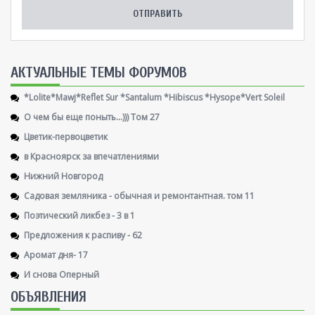
AКТУАЛЬНЫЕ ТЕМЫ ФОРУМОВ
*Lolite*Mawj*Reflet Sur *Santalum *Hibiscus *Hysope*Vert Soleil
О чем бы еще поныть...))) Том 27
Цветик-первоцветик
в Красноярск за впечатлениями
Нижний Новгород
Садовая земляника - обычная и ремонтантная. том 11
Поэтический ликбез - 3 в 1
Предложения к распиву - 62
Аромат дня- 17
И снова Оперный
ОБЪЯВЛЕНИЯ