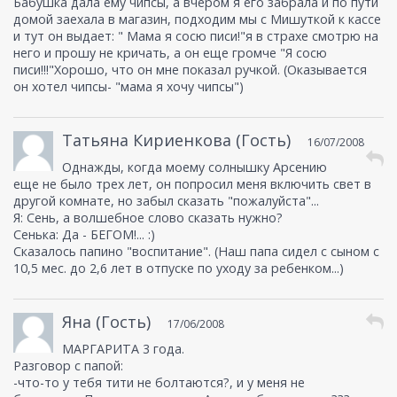
Бабушка дала ему чипсы, а вчером я его забрала и по пути
домой заехала в магазин, подходим мы с Мишуткой к кассе
и тут он выдает: " Мама я сосю писи!"я в страхе смотрю на
него и прошу не кричать, а он еще громче "Я сосю
писи!!!"Хорошо, что он мне показал ручкой. (Оказывается
он хотел чипсы- "мама я хочу чипсы")
Татьяна Кириенкова (Гость)
16/07/2008
Однажды, когда моему солнышку Арсению
еще не было трех лет, он попросил меня включить свет в
другой комнате, но забыл сказать "пожалуйста"...
Я: Сень, а волшебное слово сказать нужно?
Сенька: Да - БЕГОМ!... :)
Сказалось папино "воспитание". (Наш папа сидел с сыном с
10,5 мес. до 2,6 лет в отпуске по уходу за ребенком...)
Яна (Гость)
17/06/2008
МАРГАРИТА 3 года.
Разговор с папой:
-что-то у тебя тити не болтаются?, и у меня не