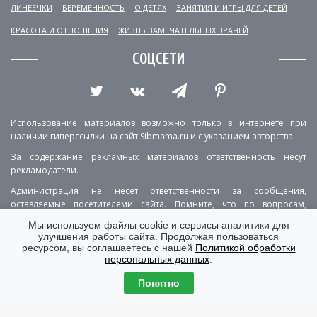
ЛИНЕЕЧКИ
БЕРЕМЕННОСТЬ
О ДЕТЯХ
ЗАНЯТИЯ И ИГРЫ ДЛЯ ДЕТЕЙ
КРАСОТА И ОТНОШЕНИЯ
ЖИЗНЬ ЗАМЕЧАТЕЛЬНЫХ ВРАЧЕЙ
СОЦСЕТИ
Использование материалов возможно только в интернете при
наличии гиперссылки на сайт Sibmama.ru и с указанием авторства.
За содержание рекламных материалов ответственность несут
рекламодатели.
Администрация не несет ответственности за сообщения,
оставляемые посетителями сайта. Помните, что по вопросам,
касающимся здоровья, необходимо консультироваться с врачом.
Мы используем файлы cookie и сервисы аналитики для
улучшения работы сайта. Продолжая пользоваться
РЕКЛАМА
О ПРОЕКТЕ
КОНТАКТЫ
ресурсом, вы соглашаетесь с нашей
Политикой обработки
персональных данных
.
ПОЛИТИКА КОНФИДЕНЦИАЛЬНОСТИ
ВЕРСИЯ ДЛЯ КОМПЬЮТЕРА
Понятно