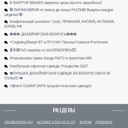
В SHOPTOP BRANDS закупись цены просто зашибись!!
🌺 ПАРФЮМЕРИЯ от люкса до ниши РАСПИВ! Выкупы каждую
неделю! 🌺
Ааафигенный шоппинг: США, ГЕРМАНИЯ, АНГЛИЯ, ИСПАНИЯ,
КОРЕЯ, РФ
🪷🪷🪷 ДИЗАЙНЕРСКАЯ БЕЛАРУСЬ🪷🪷🪷
=Садовод Выкуп ВТ и ПТ=СоК= Пионы=Семена=Растения!
✌️🌞🤩ТАО-закупка от ШОЛПХЕЛПЕРА!💥
Итальянские сумки Gauge FIATO и трикотаж AIM
НаиЛучшая офисная одежда. Рождество 2027
❤️ЛУЧШАЯ ДИЗАЙНЕРСКАЯ ОДЕЖДА ИЗ БЕЛОРУССИИ И НЕ
ТОЛЬКО ❤️
С@лко! OLMAR! ZAPS! лучшая польская одежда:)
РАЗДЕЛЫ
ОБЪЯВЛЕНИЯ (ДО)
ШОПИНГ КЛУБ (КП И СП)
ФОРУМ
ДНЕВНИКИ