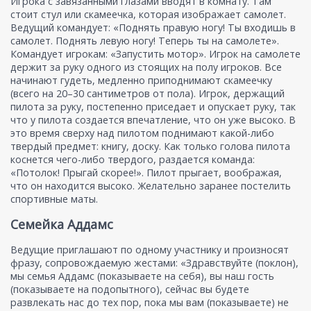
Игрока с завязанными глазами вводят в комнату. Там
стоит стул или скамеечка, которая изображает самолет.
Ведущий командует: «Поднять правую ногу! Ты входишь в
самолет. Поднять левую ногу! Теперь ты на самолете».
Командует игрокам: «Запустить мотор». Игрок на самолете
держит за руку одного из стоящих на полу игроков. Все
начинают гудеть, медленно приподнимают скамеечку
(всего на 20–30 сантиметров от пола). Игрок, держащий
пилота за руку, постепенно приседает и опускает руку, так
что у пилота создается впечатление, что он уже высоко. В
это время сверху над пилотом поднимают какой-либо
твердый предмет: книгу, доску. Как только голова пилота
коснется чего-либо твердого, раздается команда:
«Потолок! Прыгай скорее!». Пилот прыгает, воображая,
что он находится высоко. Желательно заранее постелить
спортивные маты.
Семейка Аддамс
Ведущие приглашают по одному участнику и произносят
фразу, сопровождаемую жестами: «Здравствуйте (поклон),
мы семья Аддамс (показываете на себя), вы наш гость
(показываете на подопытного), сейчас вы будете
развлекать нас до тех пор, пока мы вам (показываете) не