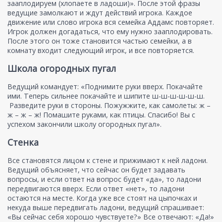
зааплодируем (хлопаете в ладоши)». После этой фразы
ведущие замолкают и ждут действий игрока. Каждое
движение или слово игрока вся семейка Аддамс повторяет.
Игрок должен догадаться, что ему нужно зааплодировать.
После этого он тоже становится частью семейки, а в
комнату входит следующий игрок, и все повторяется.
Школа огородных пугал
Ведущий командует: «Поднимите руки вверх. Покачайте
ими. Теперь сильнее покачайте и шипите ш-ш-ш-ш-ш-ш.
Разведите руки в стороны. Пожужжите, как самолеты: ж –
ж – ж – ж! Помашите руками, как птицы. Спасибо! Вы с
успехом закончили школу огородных пугал».
Стенка
Все становятся лицом к стене и прижимают к ней ладони.
Ведущий объясняет, что сейчас он будет задавать
вопросы, и если ответ на вопрос будет «да», то ладони
передвигаются вверх. Если ответ «нет», то ладони
остаются на месте. Когда уже все стоят на цыпочках и
некуда выше передвигать ладони, ведущий спрашивает:
«Вы сейчас себя хорошо чувствуете?» Все отвечают: «Да!»