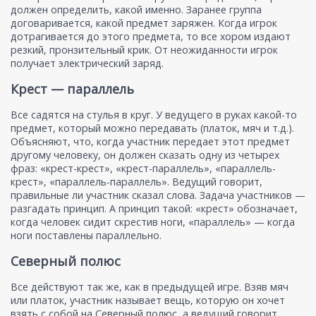
должен определить, какой именно. Заранее группа
договаривается, какой предмет заряжен. Когда игрок
дотрагивается до этого предмета, то все хором издают
резкий, пронзительный крик. От неожиданности игрок
получает электрический заряд.
Крест — параллель
Все садятся на стулья в круг. У ведущего в руках какой-то
предмет, который можно передавать (платок, мяч и т.д.).
Объясняют, что, когда участник передает этот предмет
другому человеку, он должен сказать одну из четырех
фраз: «крест-крест», «крест-параллель», «параллель-
крест», «параллель-параллель». Ведущий говорит,
правильные ли участник сказал слова. Задача участников —
разгадать принцип. А принцип такой: «крест» обозначает,
когда человек сидит скрестив ноги, «параллель» — когда
ноги поставлены параллельно.
Северный полюс
Все действуют так же, как в предыдущей игре. Взяв мяч
или платок, участник называет вещь, которую он хочет
взять с собой на Северный полюс, а ведущий говорит,