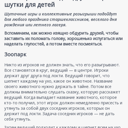
шутки для детей
Шуточные игры и коллективные розыгрыши подойдут
для любого праздника старшеклассников, веселого дня
рождения или летнего лагеря.
Вспоминаем, как можно изящно обдурить друзей, чтобы
заставить их поломать голову, хорошенько испугаться или
наделать глупостей, а потом вместе посмеяться.
Зоопарк
Никто из игроков не должен знать, что его разыгрывают.
Все становятся в круг, ведущий — в центре. Игроки
держат друг друга под локти. Ведущий говорит, что
шепнет каждому на ухо, какое он животное. Название
своего животного нужно держать в тайне. Потом все
должны внимательно слушать сказку, которую расскажет
ведущий. Когда выпадает название животного, которое
кто-то получил, этот игрок должен немедленно присесть и
утянуть за собой двух соседних игроков, которых он
держит под локти. Задача соседних игроков — не дать
себя утянуть.
Затем ведущий подходит к каждому и шепчет всем на ухо