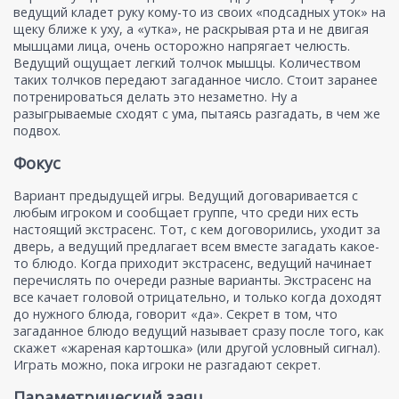
ведущий кладет руку кому-то из своих «подсадных уток» на
щеку ближе к уху, а «утка», не раскрывая рта и не двигая
мышцами лица, очень осторожно напрягает челюсть.
Ведущий ощущает легкий толчок мышцы. Количеством
таких толчков передают загаданное число. Стоит заранее
потренироваться делать это незаметно. Ну а
разыгрываемые сходят с ума, пытаясь разгадать, в чем же
подвох.
Фокус
Вариант предыдущей игры. Ведущий договаривается с
любым игроком и сообщает группе, что среди них есть
настоящий экстрасенс. Тот, с кем договорились, уходит за
дверь, а ведущий предлагает всем вместе загадать какое-
то блюдо. Когда приходит экстрасенс, ведущий начинает
перечислять по очереди разные варианты. Экстрасенс на
все качает головой отрицательно, и только когда доходят
до нужного блюда, говорит «да». Секрет в том, что
загаданное блюдо ведущий называет сразу после того, как
скажет «жареная картошка» (или другой условный сигнал).
Играть можно, пока игроки не разгадают секрет.
Параметрический заяц