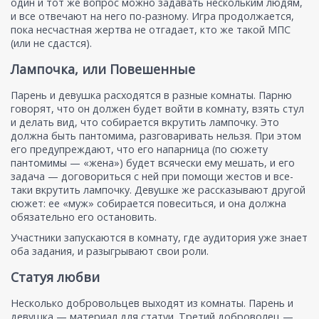
один и тот же вопрос можно задавать нескольким людям,
и все отвечают на него по-разному. Игра продолжается,
пока несчастная жертва не отгадает, кто же такой МПС
(или не сдастся).
Лампочка, или Повешенные
Парень и девушка расходятся в разные комнаты. Парню
говорят, что он должен будет войти в комнату, взять стул
и делать вид, что собирается вкрутить лампочку. Это
должна быть пантомима, разговаривать нельзя. При этом
его предупреждают, что его напарница (по сюжету
пантомимы — «жена») будет всячески ему мешать, и его
задача — договориться с ней при помощи жестов и все-
таки вкрутить лампочку. Девушке же рассказывают другой
сюжет: ее «муж» собирается повеситься, и она должна
обязательно его остановить.
Участники запускаются в комнату, где аудитория уже знает
оба задания, и разыгрывают свои роли.
Статуя любви
Несколько добровольцев выходят из комнаты. Парень и
девушка — материал для статуи. Третий доброволец —