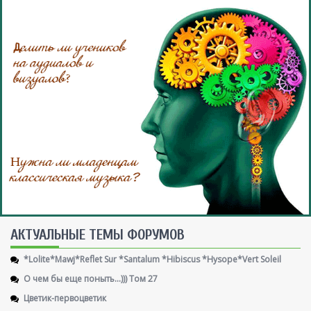
AКТУАЛЬНЫЕ ТЕМЫ ФОРУМОВ
*Lolite*Mawj*Reflet Sur *Santalum *Hibiscus *Hysope*Vert Soleil
О чем бы еще поныть...))) Том 27
Цветик-первоцветик