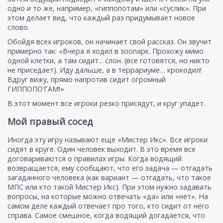
одно и то же, например, «гиппопотам» или «суслик». При
этом делает вид, что каждый раз придумывает новое
слово.
Обойдя всех игроков, он начинает свой рассказ. Он звучит
примерно так: «Вчера я ходил в зоопарк. Прохожу мимо
одной клетки, а там сидит... слон. (все готовятся, но никто
не приседает). Иду дальше, а в террариуме… крокодил!
Вдруг вижу, прямо напротив сидит огромный
ГИППОПОТАМ!»
В этот момент все игроки резко присядут, и круг упадет.
Мой правый сосед
Иногда эту игру называют еще «Мистер Икс». Все игроки
сидят в круге. Один человек выходит. В это время все
договариваются о правилах игры. Когда водящий
возвращается, ему сообщают, что его задача — отгадать
загаданного человека (как вариант — отгадать, что такое
МПС или кто такой Мистер Икс). При этом нужно задавать
вопросы, на которые можно отвечать «да» или «нет». На
самом деле каждый отвечает про того, кто сидит от него
справа. Самое смешное, когда водящий догадается, что