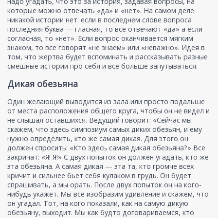
надо угадать, что это за история, задавая вопросы, на
которые можно отвечать «да» и «нет». На самом деле
никакой истории нет: если в последнем слове вопроса
последняя буква — гласная, то все отвечают «да» а если
согласная, то «нет». Если вопрос оканчивается мягким
знаком, то все говорят «не знаем» или «неважно». Идея в
том, что жертва будет вспоминать и рассказывать разные
смешные истории про себя и все больше запутываться.
Дикая обезьяна
Один желающий выводится из зала или просто подальше
от места расположения общего круга, чтобы он не видел и
не слышал оставшихся. Ведущий говорит: «Сейчас мы
скажем, что здесь симпозиум самых диких обезьян, и ему
нужно определить, кто же самая дикая. Для этого он
должен спросить: «Кто здесь самая дикая обезьяна?» Все
закричат: «Я! Я!» С двух попыток он должен угадать, кто же
эта обезьяна. А самая дикая — эта та, кто громче всех
кричит и сильнее бьет себя кулаком в грудь. Он будет
спрашивать, а мы орать. После двух попыток он на кого-
нибудь укажет. Мы все изобразим удивление и скажем, что
он угадал. Тот, на кого показали, как на самую дикую
обезьяну, выходит. Мы как будто договариваемся, кто