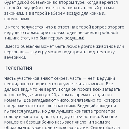
будет дикой обезьяной во втором туре. Когда вернется
второй ведущий и начнет спрашивать, первый раз мы
закричим, а в второй наберем воздух для крика и…
промолчим».
В итоге получается, что в ответ на второй вопрос второго
ведущего громко орет только один человек в гробовой
тишине (тот, кто был первым ведущим).
Вместо обезьяны может быть любое другое животное или
персонаж — эту игру можно подстроить под тематику
вечеринки.
Телепатия
Часть участников знают секрет, часть — нет. Ведущий
неожиданно говорит, что он умеет читать мысли. Все
делают вид, что не верят. Тогда он просит всех загадать
какое-нибудь число до 20, а сам на время выходит из
комнаты. Все загадывают число, желательно то, которое
предложил кто-то из «незнающих». Ведущий заходит и
пытается угадать, но для лучшего контакта трогает за
голову и лицо то одного, то другого участника. В конце
концов он безошибочно называет число, и таким же
образом угадывает одно число за другим. Секрет фокуса: