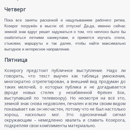
Четверг
Пока все заняты раскачкой и нащупыванием рабочего ритма,
Козерог погружён в мысли об отпуске! Да-да, именно сейчас
земной знак вдруг решит задуматься о том, что неплохо было бы
озаботиться летними каникулами, и примется изучать отели,
стыковки, маршруты и так далее, чтобы найти максимально
выгодное и интересное направление.
Пятница
Козерогу предстоит публичное выступление. Надо ли
говорить, что текст выучен как таблица умножения,
многократно отрепетирован, а внешний вид продуман до
таких мелочей, о которых публика и не догадывается
(вроде новых стелек у незабвенной Фрёкен Бок,
выступавшей по телевизору). Но несмотря на всё это,
земной знак снова недоволен, печален и всем своим видом
показывает как он несчастен, потому что не был настолько
хорош, насколько мог. Это однозначный сигнал
окружающим – немедленно хвалить и славить Козерога,
подкрепляя свои комплименты материально.