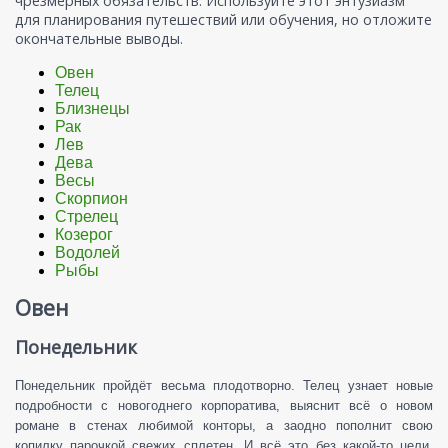
чрезмерных обязательств. Используйте этот энтузиазм
для планирования путешествий или обучения, но отложите
окончательные выводы.
Овен
Телец
Близнецы
Рак
Лев
Дева
Весы
Скорпион
Стрелец
Козерог
Водолей
Рыбы
Овен
Понедельник
Понедельник пройдёт весьма плодотворно. Телец узнает новые
подробности с новогоднего корпоратива, выяснит всё о новом
романе в стенах любимой конторы, а заодно пополнит свою
копилку парочкой свежих сплетен. И всё это без какой-то цели,