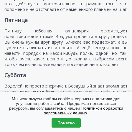
что действуете исключительно в рамках того, что
положено и не отступайте от намеченного плана ни на шаг.
Пятница
Пятницу небесная канцелярия рекомендует
представителям стихии Воздуха провести в кругу родных.
Вы очень нужны друг другу. Близкие вас поддержат, а вы
сумеете выслушать их и понять. А ещё сегодня полезно
навести порядок на какой-нибудь полке, одной, но так,
чтобы очень качественно и до скрипа с выбросом всего
того, чем вы не пользовались последние несколько лет.
Суббота
Водолей не просто энергичен. Воздушный знак напоминает
то ли перпетум мобиле, то ли зарядное устройство для
батареек. В общем, источник бесконечной и бешеной
Мы используем файлы cookie и сервисы аналитики для
энергии. Поэтому вам категорически противопоказано
улучшения работы сайта. Продолжая пользоваться
сегодня лениться и ничего не делать. Спорт. Домашние
ресурсом, вы соглашаетесь с нашей
Политикой обработки
персональных данных
.
дела. Хобби. Да всё, чего душе угодно. Только не сидеть на
одном месте.
Понятно
Воскресенье