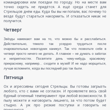
командировки или поездки по городу. Но на месте вам
точно сидеть не придётся. А ещё среда станет для
Стрельцов днём еды. Куда бы вы ни попали, вас почему-то
везде будут стараться накормить. И отказаться никак не
получится.
Четверг
Звёзды намекают вам на то, что можно бы и расслабиться.
Действительно, тяжело так усердно трудиться после
очаровательных новогодних каникул. Так что позвольте себе в
четверг просто ничего не делать. А главное – не думать о заботах
и неприятностях. Посвятите день чему-нибудь красивому
прекрасному, например... сходите в музей! И не надо морщиться,
лучше вспомните, когда вы последний раз так были.
Пятница
Ох и агрессивны сегодня Стрельцы. Вы готовы загрызть
любого, кто с вами не согласен. И проявляете весь свой
бурный огненный темперамент при любой возможности. В
пылу можете и наговорить лишнего, за что потом будет
стыдно. А уж про резкие поступки и говорить не
приходится.