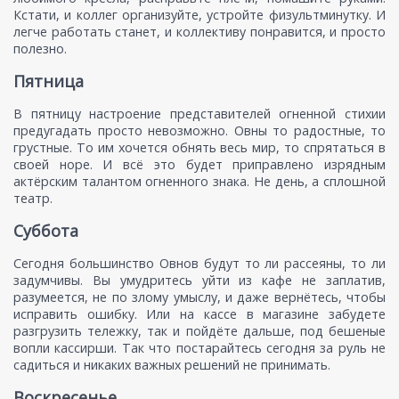
Кстати, и коллег организуйте, устройте физультминутку. И
легче работать станет, и коллективу понравится, и просто
полезно.
Пятница
В пятницу настроение представителей огненной стихии
предугадать просто невозможно. Овны то радостные, то
грустные. То им хочется обнять весь мир, то спрятаться в
своей норе. И всё это будет приправлено изрядным
актёрским талантом огненного знака. Не день, а сплошной
театр.
Суббота
Сегодня большинство Овнов будут то ли рассеяны, то ли
задумчивы. Вы умудритесь уйти из кафе не заплатив,
разумеется, не по злому умыслу, и даже вернётесь, чтобы
исправить ошибку. Или на кассе в магазине забудете
разгрузить тележку, так и пойдёте дальше, под бешеные
вопли кассирши. Так что постарайтесь сегодня за руль не
садиться и никаких важных решений не принимать.
Воскресенье