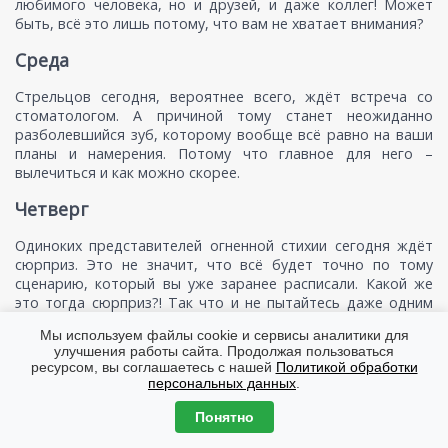
любимого человека, но и друзей, и даже коллег! Может
быть, всё это лишь потому, что вам не хватает внимания?
Среда
Стрельцов сегодня, вероятнее всего, ждёт встреча со
стоматологом. А причиной тому станет неожиданно
разболевшийся зуб, которому вообще всё равно на ваши
планы и намерения. Потому что главное для него –
вылечиться и как можно скорее.
Четверг
Одиноких представителей огненной стихии сегодня ждёт
сюрприз. Это не значит, что всё будет точно по тому
сценарию, который вы уже заранее расписали. Какой же
это тогда сюрприз?! Так что и не пытайтесь даже одним
глазком заглянуть вперёд. Потерпите, скоро всё сами
Мы используем файлы cookie и сервисы аналитики для
узнаете.
улучшения работы сайта. Продолжая пользоваться
ресурсом, вы соглашаетесь с нашей
Политикой обработки
Пятница
персональных данных
.
Будьте аккуратны при проведении любых банковских
Понятно
операций. На несколько раз перепроверяйте цифры