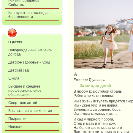
Рейтинг роддомов
Сибмамы
Калькулятор и календарь
беременности
3
О детях
Новорожденный. Ребенок
до года
Детское здоровье и уход
Детский сад
🌼
Школа
Евгения Трутнева
За мир, за детей
Высшее и среднее
профессиональное
В любом краю любой страны
образование
Ребята не хотят войны.
Им в жизнь вступать придётся скор
Спорт для детей
Им нужен мир, а не война,
Зелёный шум родного бора,
Воспитание и психология
Им школа каждому нужна,
Подростки
И сад у мирного порога,
Отец и мать и отчий дом.
Новости
На белом свете места много
Для тех, кто жить привык трудом.