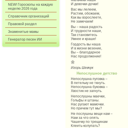
Мальчики наши
И девочки-дочки!
NEW! Гороскопы на каждую
неделю 2026 года
Вас мы лелеем,
Растим, обожаем,
Справочник организаций
Как вы взрослеете,
Не замечаем!
Правовой раздел
Вы – наша радость
И трудности наши,
Знаменитые мамы
Так становитесь
Умнее и краше!
Генератор песен ИИ
Гордость вы наша
И в жизни везение,
Вы – благодарное
Нас продолжение!
🌼
Игорь Шевчук
Непослушное детство
Непослушна пуговка –
В петельку не ткнуть.
Непослушна буковка –
Хвостик не загнуть.
Непослушны маечки,
Гольфы и штаны.
Нас ругают мамочки.
Но причем тут мы?
Не послушны вещи нам –
Нам за что опять
Чашечку по трещинам
Клеить-колупать?