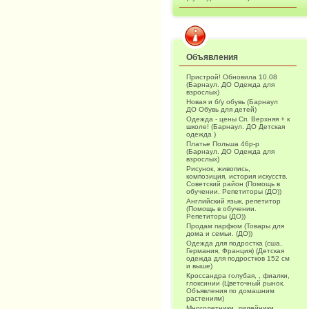
Объявления
Пристрой! Обновила 10.08
(Барнаул. ДО Одежда для
взрослых)
Новая и б/у обувь (Барнаул
ДО Обувь для детей)
Одежда - цены Сп. Верхняя + к
школе! (Барнаул. ДО Детская
одежда )
Платье Польша 46р-р
(Барнаул. ДО Одежда для
взрослых)
Рисунок, живопись,
композиция, история искусств.
Советский район (Помощь в
обучении. Репетиторы (ДО))
Английский язык, репетитор
(Помощь в обучении.
Репетиторы (ДО))
Продам парфюм (Товары для
дома и семьи. (ДО))
Одежда для подростка (сша,
Германия, Франция) (Детская
одежда для подростков 152 см
и выше)
Кроссандра голубая, , фиалки,
глоксинии (Цветочный рынок.
Объявления по домашним
растениям)
Многолетники, лилейники,