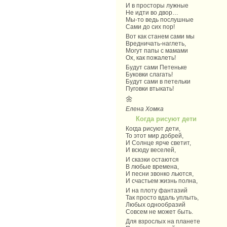
И в просторы лужные
Не идти во двор…
Мы-то ведь послушные
Сами до сих пор!
Вот как станем сами мы
Вредничать-наглеть,
Могут папы с мамами
Ох, как пожалеть!
Будут сами Петеньке
Буковки слагать!
Будут сами в петельки
Пуговки втыкать!
🌼
Елена Хомка
Когда рисуют дети
Когда рисуют дети,
То этот мир добрей,
И Солнце ярче светит,
И всюду веселей,
И сказки остаются
В любые времена,
И песни звонко льются,
И счастьем жизнь полна,
И на плоту фантазий
Так просто вдаль уплыть,
Любых однообразий
Совсем не может быть.
Для взрослых на планете