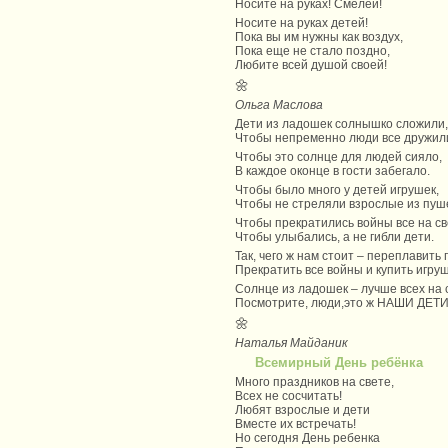
Носите на руках! Смелей!
Носите на руках детей!
Пока вы им нужны как воздух,
Пока еще не стало поздно,
Любите всей душой своей!
🌼
Ольга Маслова
Дети из ладошек солнышко сложили,
Чтобы непременно люди все дружил
Чтобы это солнце для людей сияло,
В каждое оконце в гости забегало.
Чтобы было много у детей игрушек,
Чтобы не стреляли взрослые из пуш
Чтобы прекратились войны все на св
Чтобы улыбались, а не гибли дети.
Так, чего ж нам стоит – переплавить 
Прекратить все войны и купить игру
Солнце из ладошек – лучше всех на 
Посмотрите, люди,это ж НАШИ ДЕТИ
🌼
Наталья Майданик
Всемирный День ребёнка
Много праздников на свете,
Всех не сосчитать!
Любят взрослые и дети
Вместе их встречать!
Но сегодня День ребенка