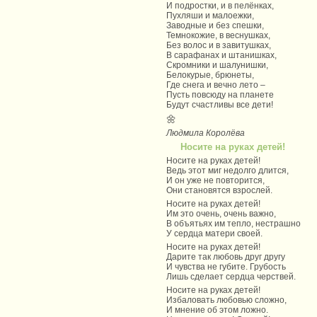
И подростки, и в пелёнках,
Пухляши и малоежки,
Заводные и без спешки,
Темнокожие, в веснушках,
Без волос и в завитушках,
В сарафанах и штанишках,
Скромники и шалунишки,
Белокурые, брюнеты,
Где снега и вечно лето –
Пусть повсюду на планете
Будут счастливы все дети!
🌼
Людмила Королёва
Носите на руках детей!
Носите на руках детей!
Ведь этот миг недолго длится,
И он уже не повторится,
Они становятся взрослей.
Носите на руках детей!
Им это очень, очень важно,
В объятьях им тепло, нестрашно
У сердца матери своей.
Носите на руках детей!
Дарите так любовь друг другу
И чувства не губите. Грубость
Лишь сделает сердца черствей.
Носите на руках детей!
Избаловать любовью сложно,
И мнение об этом ложно.