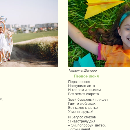
Татьяна Шапиро
Первое июня
Первое июня.
Наступило лето.
И теплом июньским
Вся земля согрета.
о,
Змей бумажный пляшет
Где-то в облаках.
Вот какое счастье
У меня в руках!
И бегу со смехом
Я навстречу дня.
– Эй, попробуй, ветер,
Догони меня!