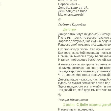
с
Первое июня –
День больших затей.
День защиты в мире
Маленьких детей!
🌼
Людмила Королёва
Детство
Дни упрямо бегут, их догнать никому 
Пусть мы – дети, но все же незримо 
Хоровод закружив, нас судьба леден
Радость дней подарив и сердца отво
Сколько всюду любви. Как звучат гол
Как зовет за собой неизведанность 
Слышишь, бьется в груди беспечаль
И глядит небосвод с бесконечной, ка
А колеса стучат по пролетам железн
«Голубая стрела» нас доставит в на
Там где взрослая жизнь вдруг покаже
Что твердит без конца незаученный 
Детство наше – как сон, наслаждайс
Вдаль по лужам бегом без зонта под
Здесь нам дорого все: и улыбки, и ма
Так давай же, мой друг, мы с тобою 
🌼
Тамара Мастеренко
1 июня. С Днём защиты детей
И мальчишки, и девчонки,