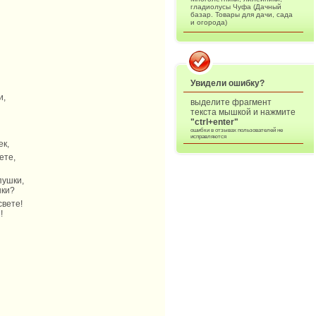
гладиолусы Чуфа (Дачный
базар. Товары для дачи, сада
и огорода)
Увидели ошибку?
и,
выделите фрагмент
текста мышкой и нажмите
"ctrl+enter"
ошибки в отзывах пользователей не
исправляются
ек,
ете,
пушки,
шки?
свете!
!