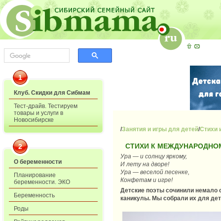
1
Клуб. Скидки для Сибмам
Тест-драйв. Тестируем
товары и услуги в
Новосибирске
/
Занятия и игры для детей
/
Стихи 
СТИХИ К МЕЖДУНАРОДНО
2
Ура — и солнцу яркому,
О беременности
И лету на дворе!
Ура — веселой песенке,
Планирование
Конфетам и игре!
беременности. ЭКО
Детские поэты сочинили немало с
Беременность
каникулы. Мы собрали их для дет
Роды