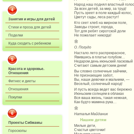
Народ наш поднял властный голо
За всех детей, за мир, за труд!
4
Пусть зреет в поле каждый колос,
Цветут сады, леса растут!
Занятия и игры для детей
Кто сеет хлеб на мирном поле,
Заводы строит, города,
Стихи и проза для детей
Тот для ребят сиротской доли
Поделки
Не пожелает никогда!
🌼
Куда сходить с ребенком
О. Погудо
Настало лето распрекрасное,
Явившись в платье голубом…
5
Недаром день июньский ласковый
Считают самым детским днем!
Красота и здоровье.
Вы словно солнечные зайчики,
Отношения
Не признающие забот,
Вы, наши девочки и мальчики, —
Фитнес и диеты
Веселый, солнечный народ!
Отношения
И пусть всегда ведет вас бережно
Июньским солнцем в облаках
Покупки
Вся ваша жизнь, такая нежная,
Как будто мамина рука…
🌼
6
Наталья Майданик
Нашим детям
Проекты Сибмамы
Милые дети,
Счастья цветочки!
Гороскопы