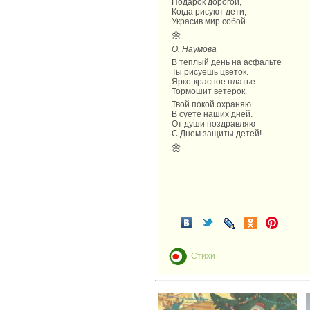
Подарок дорогой,
Когда рисуют дети,
Украсив мир собой.
🌼
О. Наумова
В теплый день на асфальте
Ты рисуешь цветок.
Ярко-красное платье
Тормошит ветерок.
Твой покой охраняю
В суете наших дней.
От души поздравляю
С Днем защиты детей!
🌼
Стихи