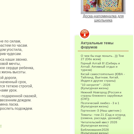
Доска-напоминалка для
школьника
не по силам,
Актуальные темы
растем по часам.
форумов
цом угостила,
рив чудесам.
О чем бы еще поныть...))) Том
27 (Обо всем)
оса наши звонко.
Горный Алтай 8! (Сибирь и
новой мечты,
Алтай. Активный отдых и
ное сердце ребенка,
туризм)
к жизнь высоты.
Китай самостоятельно (ЮВА -
Тайланд, Вьетнам, Китай,
ой дороги,
Индия и другие страны)
значенный срок,
"10 негритят" - 2026
тся теткою строгой,
(Культурная жизнь)
нами урок.
Нижний Новгород (Россия и
страны ближнего зарубежья
я подаренной сказкой,
(СНГ))
 весенним дождем.
Поэтический ликбез - 3 в 1
мина ласка.
(Культурная жизнь)
взрослеть подождем.
Гортензия -3 (Наш цветник )
Томаты - том 21 (Сад и огород
(семена, рассада, урожай))
Читательский квест 2026
(Культурная жизнь)
!
Библиомания-2026
(Культурная жизнь)