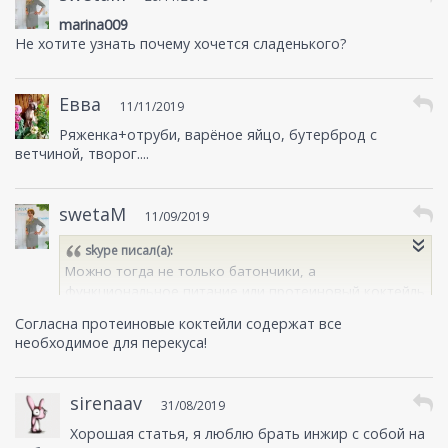
marina009
Не хотите узнать почему хочется сладенького?
Евва
11/11/2019
Ряженка+отруби, варёное яйцо, бутерброд с
ветчиной, творог....
swetaM
11/09/2019
skype
писал(а):
Можно тогда не только батончики, а
функциональное питание или протеиновый коктейль
попробовать, как раз для тех, кому некогда
Согласна протеиновые коктейли содержат все
полноценно поесть.
необходимое для перекуса!
sirenaav
31/08/2019
Хорошая статья, я люблю брать инжир с собой на