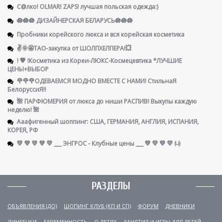
С@лко! OLMAR! ZAPS! лучшая польская одежда:)
🪷🪷🪷 ДИЗАЙНЕРСКАЯ БЕЛАРУСЬ🪷🪷🪷
Пробники корейского люкса и вся корейская косметика
✌️🌞🤩ТАО-закупка от ШОЛПХЕЛПЕРА!💥
! 🧡 !Косметика из Кореи-ЛЮКС-Космецевтика *ЛУЧШИЕ
ЦЕНЫ+ВЫБОР
🌹🌹🌹ОДЕВАЕМСЯ МОДНО ВМЕСТЕ С НАМИ! СтильнаЯ
БелоруссиЯ‼
🌺 ПАРФЮМЕРИЯ от люкса до ниши РАСПИВ! Выкупы каждую
неделю! 🌺
Ааафигенный шоппинг: США, ГЕРМАНИЯ, АНГЛИЯ, ИСПАНИЯ,
КОРЕЯ, РФ
💛 💚 💛 💚 💛 ___ ЭНГРОС - Клубные цены ___ 💚 💛 💚 💛 ㈏
РАЗДЕЛЫ
ОБЪЯВЛЕНИЯ (ДО)
ШОПИНГ КЛУБ (КП И СП)
ФОРУМ
ДНЕВНИКИ
ЛИНЕЕЧКИ
БЕРЕМЕННОСТЬ
О ДЕТЯХ
ЗАНЯТИЯ И ИГРЫ ДЛЯ ДЕТЕЙ