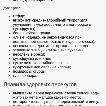
Для офиса
кефир;
низко- или среднекалорийный творог (для
улучшения вкуса добавляйте в него орехи и
сухофрукты);
банан, яблоко, груша
оливки (однако, не рекомендуются при
повышенной кислотностью желудочного сока);
несколько квадратиков горького шоколада
зерновые хлебцы или ржаные сухарики
несоленые орехи;
сухофрукты или изюм;
сухое низкокалорийное печенье;
кукурузные или овсяные хлопья;
помидоры, огурцы;
кусочек сыра.
Правила здоровых перекусов
выпивайте перед перекусом стакан теплой воды
– это займет в желудке какое-то место;
не торопитесь, тщательно пережевывайте пищу;
отстранитесь от дел, не стоит кушать и