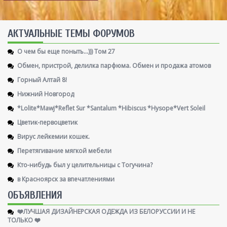
AКТУАЛЬНЫЕ ТЕМЫ ФОРУМОВ
О чем бы еще поныть...))) Том 27
Обмен, пристрой, делилка парфюма. Обмен и продажа атомов
Горный Алтай 8!
Нижний Новгород
*Lolite*Mawj*Reflet Sur *Santalum *Hibiscus *Hysope*Vert Soleil
Цветик-первоцветик
Вирус лейкемии кошек.
Перетягивание мягкой мебели
Кто-нибудь был у целительницы с Тогучина?
в Красноярск за впечатлениями
ОБЪЯВЛЕНИЯ
❤️ЛУЧШАЯ ДИЗАЙНЕРСКАЯ ОДЕЖДА ИЗ БЕЛОРУССИИ И НЕ
ТОЛЬКО ❤️