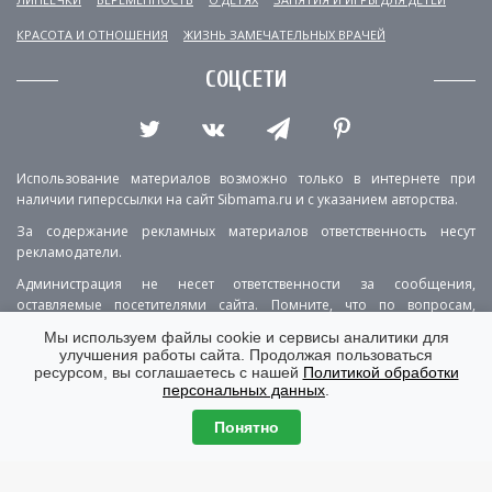
КРАСОТА И ОТНОШЕНИЯ
ЖИЗНЬ ЗАМЕЧАТЕЛЬНЫХ ВРАЧЕЙ
СОЦСЕТИ
Использование материалов возможно только в интернете при
наличии гиперссылки на сайт Sibmama.ru и с указанием авторства.
За содержание рекламных материалов ответственность несут
рекламодатели.
Администрация не несет ответственности за сообщения,
оставляемые посетителями сайта. Помните, что по вопросам,
касающимся здоровья, необходимо консультироваться с врачом.
Мы используем файлы cookie и сервисы аналитики для
улучшения работы сайта. Продолжая пользоваться
РЕКЛАМА
О ПРОЕКТЕ
КОНТАКТЫ
ресурсом, вы соглашаетесь с нашей
Политикой обработки
персональных данных
.
ПОЛИТИКА КОНФИДЕНЦИАЛЬНОСТИ
ВЕРСИЯ ДЛЯ КОМПЬЮТЕРА
Понятно
© Copyright 2001-2026 Sibmama.ru