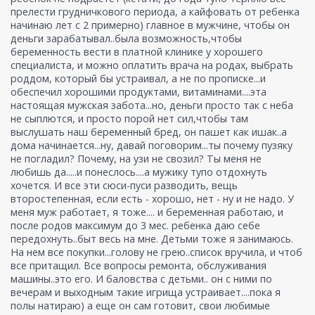
прелести грудничкового периода, а кайфовать от ребенка
начинаю лет с 2 примерно) главное в мужчине, чтобы он
деньги зарабатывал..была возможность,чтобы
беременность вести в платной клинике у хорошего
специалиста, и можно оплатить врача на родах, выбрать
роддом, который бы устраивал, а не по прописке...и
обеспечил хорошими продуктами, витаминами....эта
настоящая мужская забота...но, деньги просто так с неба
не сыплются, и просто порой нет сил,чтобы там
выслушать наш беременный бред, он пашет как ишак..а
дома начинается...ну, давай поговорим...ты почему пузяку
не погладил? Почему, на узи не свозил? Ты меня не
любишь да.....и понеслось....а мужику тупо отдохнуть
хочется. И все эти сюси-пуси разводить, вещь
второстепенная, если есть - хорошо, нет - ну и не надо. У
меня муж работает, я тоже.... и беременная работаю, и
после родов максимум до 3 мес. ребенка даю себе
передохнуть..быт весь на мне. Детьми тоже я занимаюсь.
На нем все покупки...голову не грею..список вручила, и чтоб
все притащил. Все вопросы ремонта, обслуживания
машины..это его. И баловства с детьми.. он с ними по
вечерам и выходным такие игрища устраивает....пока я
полы натираю) а еще он сам готовит, свои любимые