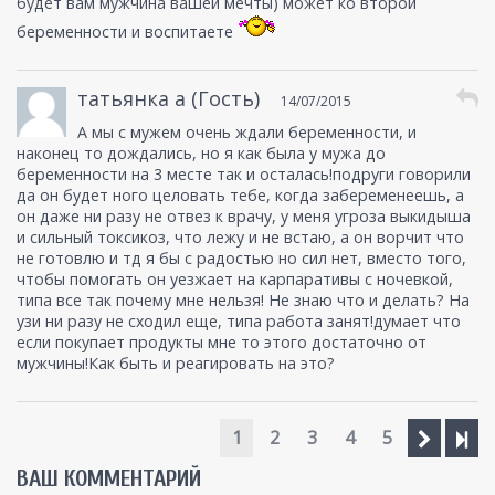
будет вам мужчина вашей мечты) может ко второй
беременности и воспитаете
татьянка а (Гость)
14/07/2015
А мы с мужем очень ждали беременности, и
наконец то дождались, но я как была у мужа до
беременности на 3 месте так и осталась!подруги говорили
да он будет ного целовать тебе, когда забеременеешь, а
он даже ни разу не отвез к врачу, у меня угроза выкидыша
и сильный токсикоз, что лежу и не встаю, а он ворчит что
не готовлю и тд я бы с радостью но сил нет, вместо того,
чтобы помогать он уезжает на карпаративы с ночевкой,
типа все так почему мне нельзя! Не знаю что и делать? На
узи ни разу не сходил еще, типа работа занят!думает что
если покупает продукты мне то этого достаточно от
мужчины!Как быть и реагировать на это?
1
2
3
4
5
ВАШ КОММЕНТАРИЙ