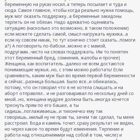
беременную на руках носил..а теперь посылает и туда и
сюда. Самое главное, чтобы когда реально нужна помощь,
муж мог оказать поддержку...а беременные закидоны
терпеть он не обязан. Надо адекватно оценивать
ситуацию (насколько это возможно, в таком положении)
если можете сделать самой, смысл нагружать мужика...а
если ну совсем никак, то тут конечно стоит сказать...помоги
а?) А поговорить по-бабски...можно и с мамой,
подругами...чисто на словах поддержать. Им то понятен
этот беременный бред, сомнения, жалобы и прочее)
Женщина, как воспитатель...далеко не всем достаются
понимающие мужья...но, с этим можно работать! Если
сравнивать, каким муж был во время первой беременности
и сейчас...разница большая. Было все...и обижалась,
потому, что он говорил что я не хотела слышать..и на
аборт отправлял... и не разговаривал по нескольку дней со
мной...но, женщина мудрее должна быть..иногда хочется
треснуть прям по его башке, а ты
сидишь...поглаживаешь...и тихонечко ему так
говоришь...милый ну не прав ты, зачем так сделал, ты меня
расстроил. Вода и камень точит..сразу результат не виден,
но через какое-то время будут изменения. Терпение и
работа над отношениями(и над собой в том, числе) и