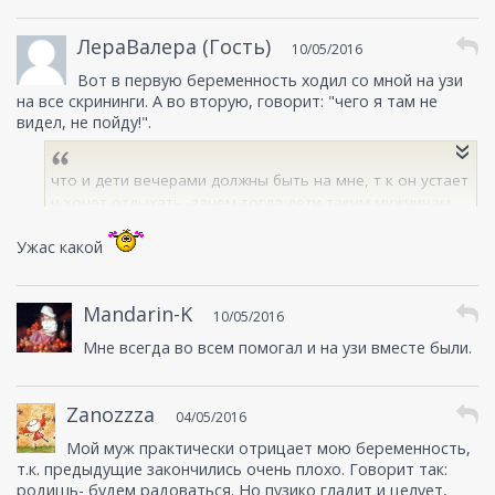
ЛераВалера (Гость)
10/05/2016
Вот в первую беременность ходил со мной на узи
на все скрининги. А во вторую, говорит: "чего я там не
видел, не пойду!".
что и дети вечерами должны быть на мне, т к он устает
и хочет отдыхать, зачем тогда дети таким мужчинам,
так для галочки и продолжения рода
Ужас какой
Mandarin-K
10/05/2016
Мне всегда во всем помогал и на узи вместе были.
Zanozzza
04/05/2016
Мой муж практически отрицает мою беременность,
т.к. предыдущие закончились очень плохо. Говорит так:
родишь- будем радоваться. Но пузико гладит и целует,