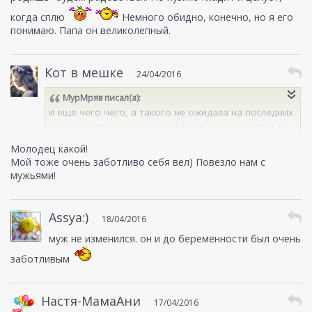
когда сплю
Немного обидно, конечно, но я его
понимаю. Папа он великолепный.
Кот в мешке
24/04/2016
МурМряв
писал(а):
и еще чего чего, а такого не ожидала на последних
неделях перед родами ногти мне на ногах стриг и
пилочкой обрабатывал
Молодец какой!
Мой тоже очень заботливо себя вел) Повезло нам с
мужьями!
Assya:)
18/04/2016
муж не изменился. он и до беременности был очень
заботливым
Настя-МамаАни
17/04/2016