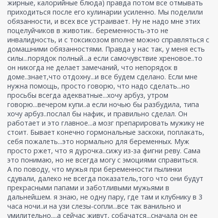
жирные, калорийные блюда) правда потом все отмывать
приходиться после его кулинарии усиленно. Мы поделили
обязанности, и всех все устраивает. Ну не надо мне этих
поцелуйчиков в животик.. беременность-это не
инвалидность, и с токсикозом вполне можно справляться с
домашними обязанностями. Правда у нас так, у меня есть
силы...порядок полный...а если самочувствие хреновое..то
он никогда не делает замечаний, что непорядок в
доме..знает,что отдохну...и все будем сделано. Если мне
нужна помощь, просто говорю, что надо сделать...но
просьбы всегда адекватные...хочу арбуз, утром
говорю...вечером купи..а если ночью бы разбудила, типа
хочу арбуз..послал бы нафик, и правильно сделал. Он
работает и это главное...а мозг препарировать мужику не
стоит. Бывает конечно гормональные заскоки, поплакать,
себя пожалеть...это нормально для беременных. Муж
просто ржет, что я дурочка..сижу из-за фигни реву. Сама
это понимаю, но не всегда могу с эмоциями справиться.
А по поводу, что мужья при беременности пылинки
сдували, далеко не всегда показатель,того что они будут
прекрасными папами и заботливыми мужьями в
дальнейшем. я знаю, не одну пару, где там и клубнику в 3
часа ночи..и на узи слезы-сопли...все так ванильно и
умилительно....а сейчас живут, собачатся...сначала он ее