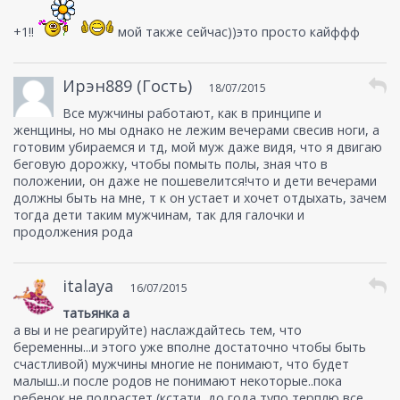
и сейчас за ним осталось, с появлением сына) В
общем, он большой молодец, в целом очень
+1!!
мой также сейчас))это просто кайффф
изменился ради нас, за что мы его любим и ценим
очень)
Ирэн889 (Гость)
18/07/2015
Все мужчины работают, как в принципе и
женщины, но мы однако не лежим вечерами свесив ноги, а
готовим убираемся и тд, мой муж даже видя, что я двигаю
беговую дорожку, чтобы помыть полы, зная что в
положении, он даже не пошевелится!что и дети вечерами
должны быть на мне, т к он устает и хочет отдыхать, зачем
тогда дети таким мужчинам, так для галочки и
продолжения рода
italaya
16/07/2015
татьянка а
а вы и не реагируйте) наслаждайтесь тем, что
беременны...и этого уже вполне достаточно чтобы быть
счастливой) мужчины многие не понимают, что будет
малыш..и после родов не понимают некоторые..пока
ребенок не подрастет (кстати, до года тупо терплю все