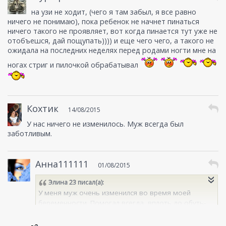
на узи не ходит, (чего я там забыл, я все равно
ничего не понимаю), пока ребенок не начнет пинаться
ничего такого не проявляет, вот когда пинается тут уже не
отобъешся, дай пощупать)))) и еще чего чего, а такого не
ожидала на последних неделях перед родами ногти мне на
ногах стриг и пилочкой обрабатывал
Кохтик
14/08/2015
У нас ничего не изменилось. Муж всегда был
заботливым.
Анна111111
01/08/2015
Элина 23
писал(а):
У меня муж очень изменился во время моей
беременности. Помогал всегда, вплоть до обуть-
разуть, шнурки завязать) За кошкой туалет только
он убирал, уборку в квартире делал только он, что