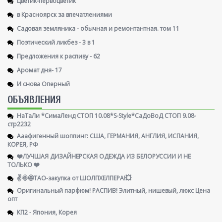
Цветик-первоцветик
в Красноярск за впечатлениями
Садовая земляника - обычная и ремонтантная. том 11
Поэтический ликбез - 3 в 1
Предложения к распиву - 62
Аромат дня- 17
И снова Оперный
ОБЪЯВЛЕНИЯ
НаТаЛи *СимаЛенд СТОП 10.08*S-Style*СаДоВоД СТОП 9.08-
стр2232
Ааафигенный шоппинг: США, ГЕРМАНИЯ, АНГЛИЯ, ИСПАНИЯ,
КОРЕЯ, РФ
❤️ЛУЧШАЯ ДИЗАЙНЕРСКАЯ ОДЕЖДА ИЗ БЕЛОРУССИИ И НЕ
ТОЛЬКО ❤️
✌️🌞🤩ТАО-закупка от ШОЛПХЕЛПЕРА!💥
Оригинальный парфюм! РАСПИВ! Элитный, нишевый, люкс Цена
опт
КП2 - Япония, Корея