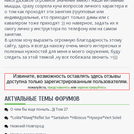
никогда,какое огромное значение имеют наши интимные
мыщцы, сразу созрела куча вопросов личного характера и
о том как проходят эти занятия (групповые или
индивидуальные, кто приходит только дамы или с
кавалером тоже приходят :)) но наверное, задать их я
смогу лично у инструктора по телефону или на самом
занятии.
В целом хочу выразить огромную благодарность этому
сайту, здесь я всегда нахожу очень много интересных и
полезных нужностей для меня и моего окружения, буду
следить за этой темкой ,ну все побежала звонить :=)))
Извините, возможность оставлять здесь отзывы
доступна только зарегистрированным пользователям.
пожалуйста,
представьтесь
или
зарегистрируйтесь
AКТУАЛЬНЫЕ ТЕМЫ ФОРУМОВ
О чем бы еще поныть...))) Том 27
*Lolite*Mawj*Reflet Sur *Santalum *Hibiscus *Hysope*Vert Soleil
Нижний Новгород