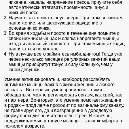
чихание, кашель, напряжение пресса, приучите себя
автоматически втягивать промежность, анус и
нижний пресс.
Научитесь втягивать анус вверх. При этом возникает
напряжение, или щекочующее ощущение в
основании копчика.
Во время ходьбы и просто в течение дня помните о
своих нижних мышцах и слегка напрягайте мышцы
входа и анальный сфинктер. При этом мышцы ягодиц
напрягаться не должны
Ну а лучше всего займитесь имбилдингом! Тогда уже
через несколько месяцев регулярных занятий ваши
мышцы приобретут тонус и силу большую, чем у
юной девушки.
Умение активизировать и, наоборот, расслаблять
интимные мышцы важно в жизни женщины любого
возраста. Во-первых, умея правильно с ними
обращаться, можно регулировать оргазм, как свой, так
и партнера. Во-вторых, это умение помогает женщине
в родах – плод легче проходит по вагинальному каналу,
не травмируя его, да и возвращение в дородовую
форму проходит значительно быстрее. И конечно,
поддерживаемые в тонусе мышцы – залог комфорта в
пожилом возрасте.