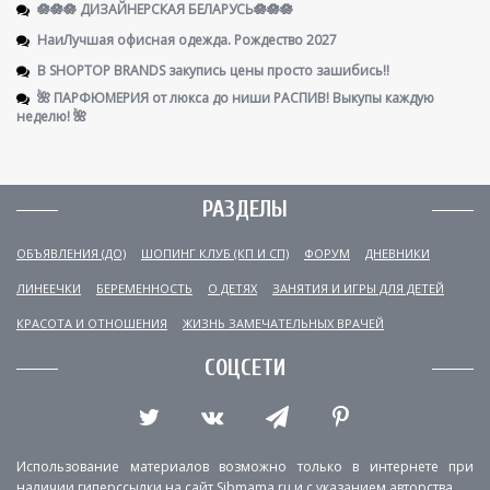
🪷🪷🪷 ДИЗАЙНЕРСКАЯ БЕЛАРУСЬ🪷🪷🪷
НаиЛучшая офисная одежда. Рождество 2027
В SHOPTOP BRANDS закупись цены просто зашибись!!
🌺 ПАРФЮМЕРИЯ от люкса до ниши РАСПИВ! Выкупы каждую
неделю! 🌺
РАЗДЕЛЫ
ОБЪЯВЛЕНИЯ (ДО)
ШОПИНГ КЛУБ (КП И СП)
ФОРУМ
ДНЕВНИКИ
ЛИНЕЕЧКИ
БЕРЕМЕННОСТЬ
О ДЕТЯХ
ЗАНЯТИЯ И ИГРЫ ДЛЯ ДЕТЕЙ
КРАСОТА И ОТНОШЕНИЯ
ЖИЗНЬ ЗАМЕЧАТЕЛЬНЫХ ВРАЧЕЙ
СОЦСЕТИ
Использование материалов возможно только в интернете при
наличии гиперссылки на сайт Sibmama.ru и с указанием авторства.