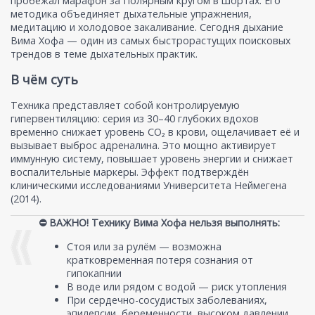
пробежал марафон за Полярным кругом в шортах. Его
методика объединяет дыхательные упражнения,
медитацию и холодовое закаливание. Сегодня дыхание
Вима Хофа — один из самых быстрорастущих поисковых
трендов в теме дыхательных практик.
В чём суть
Техника представляет собой контролируемую
гипервентиляцию: серия из 30–40 глубоких вдохов
временно снижает уровень CO₂ в крови, ощелачивает её и
вызывает выброс адреналина. Это мощно активирует
иммунную систему, повышает уровень энергии и снижает
воспалительные маркеры. Эффект подтверждён
клиническими исследованиями Университета Неймегена
(2014).
⛔ ВАЖНО! Технику Вима Хофа нельзя выполнять:
Стоя или за рулём — возможна
кратковременная потеря сознания от
гипокапнии
В воде или рядом с водой — риск утопления
При сердечно-сосудистых заболеваниях,
эпилепсии, беременности, высоком давлении