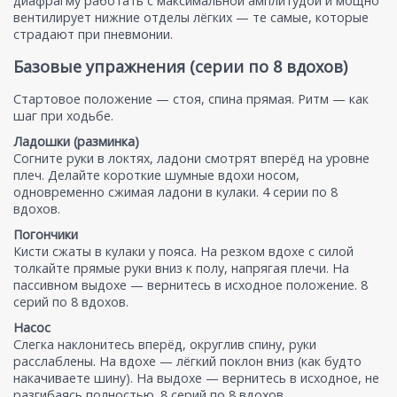
диафрагму работать с максимальной амплитудой и мощно
вентилирует нижние отделы лёгких — те самые, которые
страдают при пневмонии.
Базовые упражнения (серии по 8 вдохов)
Стартовое положение — стоя, спина прямая. Ритм — как
шаг при ходьбе.
Ладошки (разминка)
Согните руки в локтях, ладони смотрят вперёд на уровне
плеч. Делайте короткие шумные вдохи носом,
одновременно сжимая ладони в кулаки. 4 серии по 8
вдохов.
Погончики
Кисти сжаты в кулаки у пояса. На резком вдохе с силой
толкайте прямые руки вниз к полу, напрягая плечи. На
пассивном выдохе — вернитесь в исходное положение. 8
серий по 8 вдохов.
Насос
Слегка наклонитесь вперёд, округлив спину, руки
расслаблены. На вдохе — лёгкий поклон вниз (как будто
накачиваете шину). На выдохе — вернитесь в исходное, не
разгибаясь полностью. 8 серий по 8 вдохов.