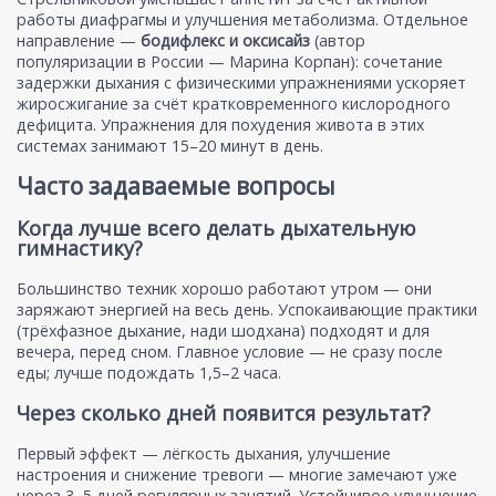
работы диафрагмы и улучшения метаболизма. Отдельное
направление —
бодифлекс и оксисайз
(автор
популяризации в России — Марина Корпан): сочетание
задержки дыхания с физическими упражнениями ускоряет
жиросжигание за счёт кратковременного кислородного
дефицита. Упражнения для похудения живота в этих
системах занимают 15–20 минут в день.
Часто задаваемые вопросы
Когда лучше всего делать дыхательную
гимнастику?
Большинство техник хорошо работают утром — они
заряжают энергией на весь день. Успокаивающие практики
(трёхфазное дыхание, нади шодхана) подходят и для
вечера, перед сном. Главное условие — не сразу после
еды; лучше подождать 1,5–2 часа.
Через сколько дней появится результат?
Первый эффект — лёгкость дыхания, улучшение
настроения и снижение тревоги — многие замечают уже
через 3–5 дней регулярных занятий. Устойчивое улучшение