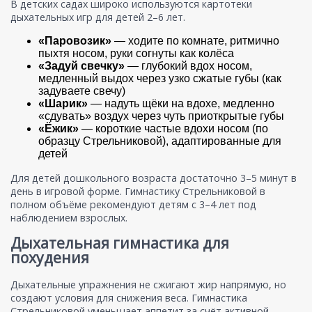
В детских садах широко используются картотеки
дыхательных игр для детей 2–6 лет.
«Паровозик»
— ходите по комнате, ритмично
пыхтя носом, руки согнуты как колёса
«Задуй свечку»
— глубокий вдох носом,
медленный выдох через узко сжатые губы (как
задуваете свечу)
«Шарик»
— надуть щёки на вдохе, медленно
«сдувать» воздух через чуть приоткрытые губы
«Ёжик»
— короткие частые вдохи носом (по
образцу Стрельниковой), адаптированные для
детей
Для детей дошкольного возраста достаточно 3–5 минут в
день в игровой форме. Гимнастику Стрельниковой в
полном объёме рекомендуют детям с 3–4 лет под
наблюдением взрослых.
Дыхательная гимнастика для
похудения
Дыхательные упражнения не сжигают жир напрямую, но
создают условия для снижения веса. Гимнастика
Стрельниковой уменьшает аппетит за счёт активной