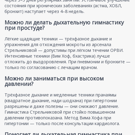
состояния при хронических заболеваниях (астма, ХОБЛ,
бронхит) наступает через 4–8 недель.
Можно ли делать дыхательную гимнастику
при простуде?
Лёгкие щадящие техники — трёхфазное дыхание и
упражнения для отхождения мокроты из арсенала
Стрельниковой — допустимы при лёгком течении ОРВИ.
Интенсивные техники (Вим Хоф, бхастрика) лучше
отложить до выздоровления. При пневмонии и бронхите —
только по согласованию с лечащим врачом.
Можно ли заниматься при высоком
давлении?
Трёхфазное дыхание и медленные техники пранаямы
(квадратное дыхание, нади шодхана) при гипертонии
разрешены и даже полезны — они снижают давление.
Гимнастика Стрельниковой при стойко повышенном
давлении противопоказана. Метод Вима Хофа при
гипертонии — только после консультации кардиолога.
Помогает ли дыхательная гимнастика при