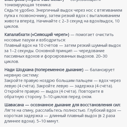
тонизирующая техника:
Сядьте удобно. Энергичный выдох через нос с втягиванием
пупка к позвоночнику, затем резкий вдох с выталкиванием
живота вперёд. Начинайте с 2–3 секунд на вдох/выдох, 10
циклов.
Капалабхати («Сияющий череп»)
— помогает очистить
носовые пазухи и взбодриться:
Плавный вдох на 10 счётов — затем резкий шумный выдох
за 1–2 секунды. Основной принцип — чередование
пассивных вдохов и форсированных выдохов. 20–30
циклов.
Нади Шодхана (попеременное дыхание)
— балансирует
нервную систему:
Закройте правую ноздрю большим пальцем — вдох через
левую (4 счёта). Закройте левую — задержка (4 счёта).
Откройте правую — выдох (4 счёта). Повторите в
обратную сторону. 5–10 циклов перед сном.
Шавасана — осознанное дыхание для восстановления сил:
Лягте на спину, расслабьтесь полностью. Глубокий вдох —
короткая задержка — длинный плавный выдох (в 2 раза
длиннее вдоха). 5–10 минут.