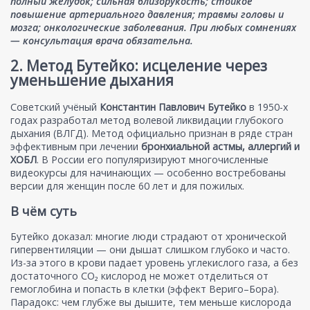
полный желудок; сильная близорукость; стойкое
повышение артериального давления; травмы головы и
мозга; онкологические заболевания. При любых сомнениях
— консультация врача обязательна.
2. Метод Бутейко: исцеление через
уменьшение дыхания
Советский учёный
Константин Павлович Бутейко
в 1950-х
годах разработал метод волевой ликвидации глубокого
дыхания (ВЛГД). Метод официально признан в ряде стран
эффективным при лечении
бронхиальной астмы, аллергий и
ХОБЛ
. В России его популяризируют многочисленные
видеокурсы для начинающих — особенно востребованы
версии для женщин после 60 лет и для пожилых.
В чём суть
Бутейко доказал: многие люди страдают от хронической
гипервентиляции — они дышат слишком глубоко и часто.
Из-за этого в крови падает уровень углекислого газа, а без
достаточного CO₂ кислород не может отделиться от
гемоглобина и попасть в клетки (эффект Вериго–Бора).
Парадокс: чем глубже вы дышите, тем меньше кислорода