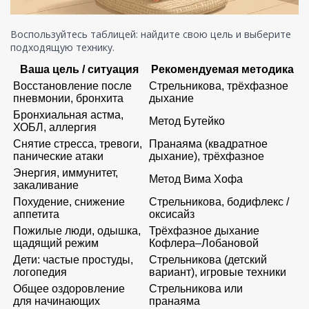
Воспользуйтесь таблицей: найдите свою цель и выберите
подходящую технику.
Ваша цель / ситуация
Рекомендуемая методика
Восстановление после
Стрельникова, трёхфазное
пневмонии, бронхита
дыхание
Бронхиальная астма,
Метод Бутейко
ХОБЛ, аллергия
Снятие стресса, тревоги,
Пранаяма (квадратное
панические атаки
дыхание), трёхфазное
Энергия, иммунитет,
Метод Вима Хофа
закаливание
Похудение, снижение
Стрельникова, бодифлекс /
аппетита
оксисайз
Пожилые люди, одышка,
Трёхфазное дыхание
щадящий режим
Кофлера–Лобановой
Дети: частые простуды,
Стрельникова (детский
логопедия
вариант), игровые техники
Общее оздоровление
Стрельникова или
для начинающих
пранаяма