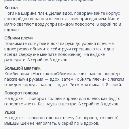
Кошка
Ноги на ширине плеч. Делая вдох, поворачивайте корпус
поочерёдно вправо и влево с лёгким приседанием. Кисти
мягко хватают воздух при каждом повороте. 8 серий по 8
вдохов.
Обними плечи
Поднимите согнутые в локтях руки до уровня плеч. На
вдохе резко обнимите себя: руки скрещиваются, одна
всегда сверху (не меняйте положение). На выдохе —
разведите. 8 серий по 8 вдохов.
Большой маятник
Комбинация «Насоса» и «Обними плечи»: наклон вперёд с
пассивными руками — вдох, затем «обнять плечи» с лёгким
откидом корпуса назад — вдох. Ритм маятника. 4–8 серий.
Поворот головы
На вдохе — поворот головы вправо или влево, как будто
говорите «нет». Без паузы в центре. 8 серий по 8 вдохов.
Ушки
На вдохе — наклон головы к плечу (то вправо, то влево),
мышцы шеи не напрягать. 8 серий по 8 вдохов.