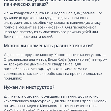
панических атаках?
Да — квадратное дыхание и медленное диафрагмальное
дыхание (6 вдохов в минуту) — одни из немногих
инструментов, способных купировать паническую атаку
прямо в момент её возникновения. Они переключают
нервную систему из симпатического режима («бей или
беги») в парасимпатический.
Можно ли совмещать разные техники?
Да, но не в одну тренировку. Хорошее сочетание: утром —
Стрельникова или метод Вима Хофа (для энергии), вечером
— трёхфазное дыхание или квадратное (для
расслабления). Методы Бутейко и Вима Хофа не
совмещают, так как они работают на противоположных
принципах.
Нужен ли инструктор?
Для начала освоения большинства техник достаточно
качественного видеоурока. Для гимнастики Стрельниковой
оптимальны видео с Михаилом Щетининым (ищите на
YouTube и Rutube). При серьёзных заболеваниях —