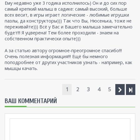
Ему недавно уже 3 годика исполнилось) Он и до сих пор
самый крепкий малыш в садике: самый высокий, больше
всех весит, в игры играет логические - любимые игрушки
пазлы, да конструкторы))) Так что Вы, Нюсенька, тоже не
переживайте))) Всё у Вас и Вашего малыша замечательно
будет!!! Я уцверена! Тем более проходили - знаем на
собственном практически опыте)))
А за статью автору огромное-преогромное спасибо!!!
Очень полезная информация!!! Ещё бы немного
поподробнее от других участников узнать - например, как
мышцы качать.
1
2
3
4
5
ВАШ КОММЕНТАРИЙ