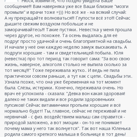
Нюся, извините, что поздно увидела Ваше
сообщение!!! Вам наверняка уже все Ваши близкие "мозги
промыли" и врачи тоже =))) Но всё же - на всякий случай:
А ну прекращайте волноваться!!! Глупости всё это!!! Сейчас
дышите свежим воздухом побольше и не
заморачивайтесь!!! Такие пустяки.. Невестка у меня прошла
через другое, но похожее. Та осень выдалась для её
подруг просто удачной и очень благоприятной на свадьбы.
И начали у неё они каждую неделю замуж выскакивать. А
подруги хорошие - там и свидетельницей побыла.. Юля
(невестка) про тот период так говорит сама: "За всю свою
жизнь, наверное, алкоголя столько не выпила сколько за
тот месяц!!!" Тоже переживала жутко.. И ведь не пила
практически совсем раньше, а тут как с цепи.. Свадьбы эти..
Узнала позже, что она уже беременная на тот момент
была. Слёзы, истерики.. Конечно, переживала очень. Но
врач её успокоила - сказала: "Девка вон какая здоровая!
далеко не таких видали и все родили здоровеньких
пупсиков! Сейчас витаминчики пропьем хорошие и всё
нормально будет! Ты, главное, сейчас не переживай и не
нервничай - с физ. воздействием малыш сам справится -
природой заложено, а вот эмоции - он-то не понимает
почему мама у него так волнуется". Так вот наша Юленька
родила самого крепкого малыша в больнице в тот день!