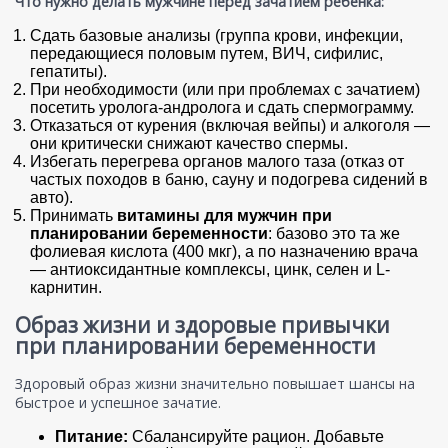
Что нужно делать мужчине перед зачатием ребенка:
Сдать базовые анализы (группа крови, инфекции,
передающиеся половым путем, ВИЧ, сифилис,
гепатиты).
При необходимости (или при проблемах с зачатием)
посетить уролога-андролога и сдать спермограмму.
Отказаться от курения (включая вейпы) и алкоголя —
они критически снижают качество спермы.
Избегать перегрева органов малого таза (отказ от
частых походов в баню, сауну и подогрева сидений в
авто).
Принимать
витамины для мужчин при
планировании беременности
: базово это та же
фолиевая кислота (400 мкг), а по назначению врача
— антиоксидантные комплексы, цинк, селен и L-
карнитин.
Образ жизни и здоровые привычки
при планировании беременности
Здоровый образ жизни значительно повышает шансы на
быстрое и успешное зачатие.
Питание:
Сбалансируйте рацион. Добавьте