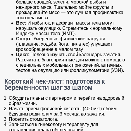
больше овощей, зелени, морской рыбы и
нежирного мяса. Тщательно мойте фрукты и
прожаривайте мясо — это лучшая профилактика
токсоплазмоза.
Вес:
И избыток, и дефицит массы тела могут
нарушать овуляцию. Стремитесь к нормальному
Индексу массы тела (ИМТ).
Спорт:
Умеренные физические нагрузки
(плавание, ходьба, йога, пилатес) улучшают
кровообращение в малом тазу.
Цикл:
Полезно изучить свой календарь зачатия.
Рассчитать благоприятные дни можно с помощью
специальных мобильных приложений, аптечных
тестов на овуляцию или фолликулометрии (УЗИ).
Короткий чек-лист: подготовка к
беременности шаг за шагом
Обсудить планы с партнером и перейти на здоровый
образ жизни.
Начать приём фолиевой кислоты (400 мкг) обоим
будущим родителям за 3 месяца до зачатия.
Посетить стоматолога.
Записаться к гинекологу и терапевту для
составления плана обследований.