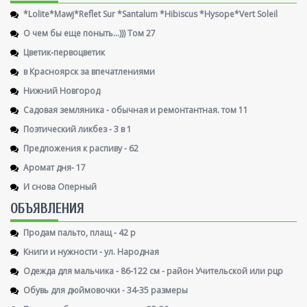
*Lolite*Mawj*Reflet Sur *Santalum *Hibiscus *Hysope*Vert Soleil
О чем бы еще поныть...))) Том 27
Цветик-первоцветик
в Красноярск за впечатлениями
Нижний Новгород
Садовая земляника - обычная и ремонтантная. том 11
Поэтический ликбез - 3 в 1
Предложения к распиву - 62
Аромат дня- 17
И снова Оперный
ОБЪЯВЛЕНИЯ
Продам пальто, плащ - 42 р
Книги и нужности - ул. Народная
Одежда для мальчика - 86-122 см - район Учительской или рцр
Обувь для дюймовочки - 34-35 размеры