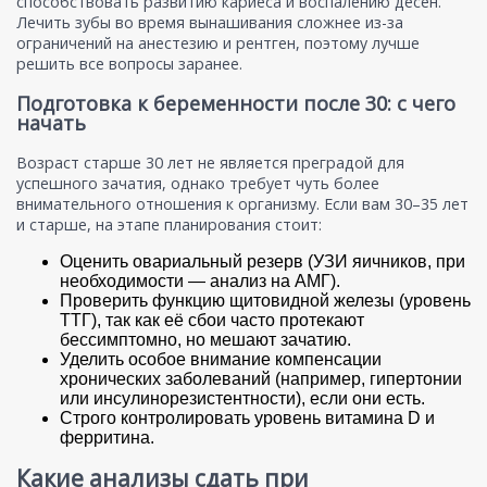
способствовать развитию кариеса и воспалению десен.
Лечить зубы во время вынашивания сложнее из-за
ограничений на анестезию и рентген, поэтому лучше
решить все вопросы заранее.
Подготовка к беременности после 30: с чего
начать
Возраст старше 30 лет не является преградой для
успешного зачатия, однако требует чуть более
внимательного отношения к организму. Если вам 30–35 лет
и старше, на этапе планирования стоит:
Оценить овариальный резерв (УЗИ яичников, при
необходимости — анализ на АМГ).
Проверить функцию щитовидной железы (уровень
ТТГ), так как её сбои часто протекают
бессимптомно, но мешают зачатию.
Уделить особое внимание компенсации
хронических заболеваний (например, гипертонии
или инсулинорезистентности), если они есть.
Строго контролировать уровень витамина D и
ферритина.
Какие анализы сдать при