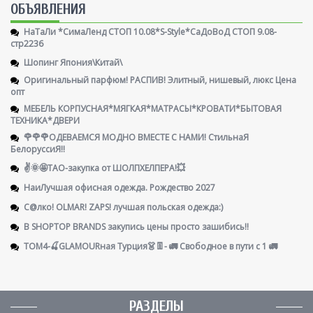
ОБЪЯВЛЕНИЯ
НаТаЛи *СимаЛенд СТОП 10.08*S-Style*СаДоВоД СТОП 9.08-
стр2236
Шопинг Япония\Китай\
Оригинальный парфюм! РАСПИВ! Элитный, нишевый, люкс Цена
опт
МЕБЕЛЬ КОРПУСНАЯ*МЯГКАЯ*МАТРАСЫ*КРОВАТИ*БЫТОВАЯ
ТЕХНИКА*ДВЕРИ
🌹🌹🌹ОДЕВАЕМСЯ МОДНО ВМЕСТЕ С НАМИ! СтильнаЯ
БелоруссиЯ‼
✌️🌞🤩ТАО-закупка от ШОЛПХЕЛПЕРА!💥
НаиЛучшая офисная одежда. Рождество 2027
С@лко! OLMAR! ZAPS! лучшая польская одежда:)
В SHOPTOP BRANDS закупись цены просто зашибись!!
ТОМ4-🍒GLAMOURная Турция👗👖- 🚛 Свободное в пути с 1 🚛
РАЗДЕЛЫ