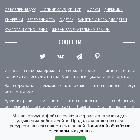
ОБЪЯВЛЕНИЯ (ДО)
ШОПИНГ КЛУБ (КП И СП)
ФОРУМ
ДНЕВНИКИ
ЛИНЕЕЧКИ
БЕРЕМЕННОСТЬ
О ДЕТЯХ
ЗАНЯТИЯ И ИГРЫ ДЛЯ ДЕТЕЙ
КРАСОТА И ОТНОШЕНИЯ
ЖИЗНЬ ЗАМЕЧАТЕЛЬНЫХ ВРАЧЕЙ
СОЦСЕТИ
Использование материалов возможно только в интернете при
наличии гиперссылки на сайт Sibmama.ru и с указанием авторства.
За содержание рекламных материалов ответственность несут
рекламодатели.
Администрация не несет ответственности за сообщения,
оставляемые посетителями сайта. Помните, что по вопросам,
касающимся здоровья, необходимо консультироваться с врачом.
Мы используем файлы cookie и сервисы аналитики для
улучшения работы сайта. Продолжая пользоваться
РЕКЛАМА
О ПРОЕКТЕ
КОНТАКТЫ
ресурсом, вы соглашаетесь с нашей
Политикой обработки
персональных данных
.
ПОЛИТИКА КОНФИДЕНЦИАЛЬНОСТИ
ВЕРСИЯ ДЛЯ КОМПЬЮТЕРА