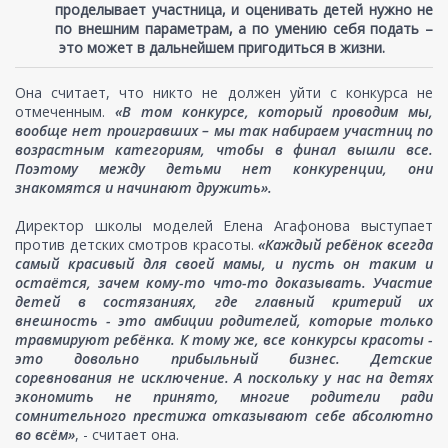
проделывает участница, и оценивать детей нужно не
по внешним параметрам, а по умению себя подать –
это может в дальнейшем пригодиться в жизни.
Она считает, что никто не должен уйти с конкурса не
отмеченным.
«В том конкурсе, который проводим мы,
вообще нет проигравших – мы так набираем участниц по
возрастным категориям, чтобы в финал вышли все.
Поэтому между детьми нет конкуренции, они
знакомятся и начинают дружить».
Директор школы моделей Елена Агафонова выступает
против детских смотров красоты.
«Каждый ребёнок всегда
самый красивый для своей мамы, и пусть он таким и
остаётся, зачем кому-то что-то доказывать. Участие
детей в состязаниях, где главный критерий их
внешность - это амбиции родителей, которые только
травмируют ребёнка. К тому же, все конкурсы красоты -
это довольно прибыльный бизнес. Детские
соревнования не исключение. А поскольку у нас на детях
экономить не принято, многие родители ради
сомнительного престижа отказывают себе абсолютно
во всём»
, - считает она.