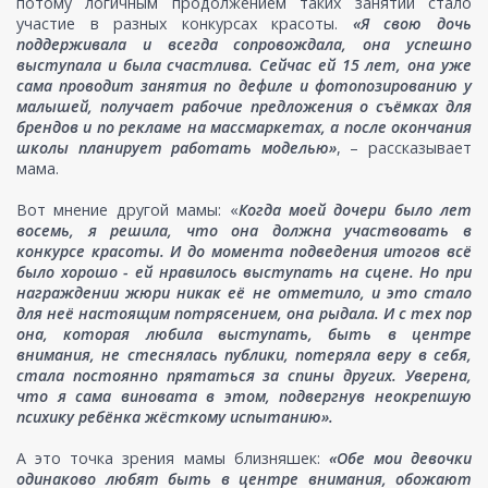
потому логичным продолжением таких занятий стало
участие в разных конкурсах красоты.
«Я свою дочь
поддерживала и всегда сопровождала, она успешно
выступала и была счастлива. Сейчас ей 15 лет, она уже
сама проводит занятия по дефиле и фотопозированию у
малышей, получает рабочие предложения о съёмках для
брендов и по рекламе на массмаркетах, а после окончания
школы планирует работать моделью»
, – рассказывает
мама.
Вот мнение другой мамы: «
Когда моей дочери было лет
восемь, я решила, что она должна участвовать в
конкурсе красоты. И до момента подведения итогов всё
было хорошо - ей нравилось выступать на сцене. Но при
награждении жюри никак её не отметило, и это стало
для неё настоящим потрясением, она рыдала. И с тех пор
она, которая любила выступать, быть в центре
внимания, не стеснялась публики, потеряла веру в себя,
стала постоянно прятаться за спины других. Уверена,
что я сама виновата в этом, подвергнув неокрепшую
психику ребёнка жёсткому испытанию».
А это точка зрения мамы близняшек:
«Обе мои девочки
одинаково любят быть в центре внимания, обожают