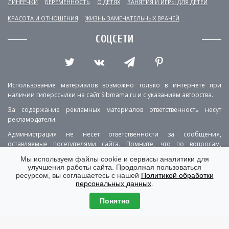
ЛИНЕЕЧКИ
БЕРЕМЕННОСТЬ
О ДЕТЯХ
ЗАНЯТИЯ И ИГРЫ ДЛЯ ДЕТЕЙ
КРАСОТА И ОТНОШЕНИЯ
ЖИЗНЬ ЗАМЕЧАТЕЛЬНЫХ ВРАЧЕЙ
СОЦСЕТИ
Использование материалов возможно только в интернете при
наличии гиперссылки на сайт Sibmama.ru и с указанием авторства.
За содержание рекламных материалов ответственность несут
рекламодатели.
Администрация не несет ответственности за сообщения,
оставляемые посетителями сайта. Помните, что по вопросам,
касающимся здоровья, необходимо консультироваться с врачом.
Мы используем файлы cookie и сервисы аналитики для
улучшения работы сайта. Продолжая пользоваться
РЕКЛАМА
О ПРОЕКТЕ
КОНТАКТЫ
ресурсом, вы соглашаетесь с нашей
Политикой обработки
персональных данных
.
ПОЛИТИКА КОНФИДЕНЦИАЛЬНОСТИ
ВЕРСИЯ ДЛЯ КОМПЬЮТЕРА
Понятно
© Copyright 2001-2026 Sibmama.ru